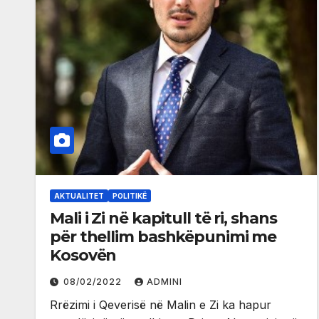
AKTUALITET
POLITIKË
Mali i Zi në kapitull të ri, shans
për thellim bashkëpunimi me
Kosovën
08/02/2022
ADMINI
Rrëzimi i Qeverisë në Malin e Zi ka hapur