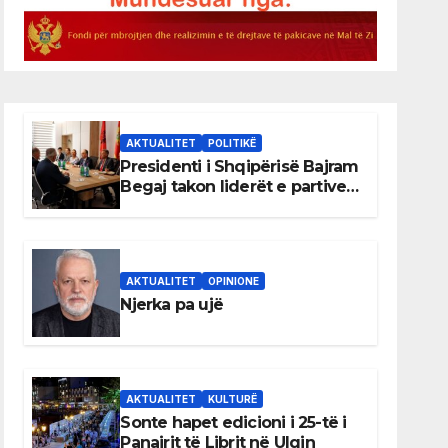
AKTUALITET
POLITIKË
Presidenti i Shqipërisë Bajram
Begaj takon liderët e partive
shqiptare në Ulqin
AKTUALITET
OPINIONE
Njerka pa ujë
AKTUALITET
KULTURË
Sonte hapet edicioni i 25-të i
Panairit të Librit në Ulqin