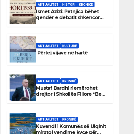
AKTUALITET
HISTORI
KRONIKË
Ismet Azizi: Petnjica bëhet
qendër e debatit shkencor
për Bihorin gjatë viteve 1939–
1948
AKTUALITET
KULTURË
Përtej vijave në hartë
AKTUALITET
KRONIKË
Mustaf Bardhi riemërohet
drejtor i Shkollës Fillore “Bedri
Elezaga”
AKTUALITET
KRONIKË
Kuvendi i Komunës së Ulqinit
miratoi vendime kyçe për