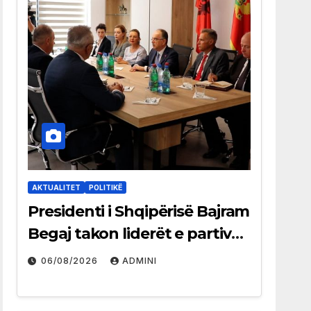
AKTUALITET
POLITIKË
Presidenti i Shqipërisë Bajram
Begaj takon liderët e partive
shqiptare në Ulqin
06/08/2026
ADMINI