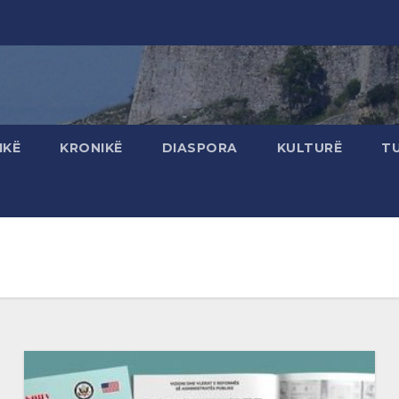
IKË
KRONIKË
DIASPORA
KULTURË
T