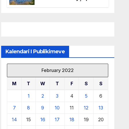
mbrojtjen e natyrës dhe
menaxhimin e qëndrueshëm
të burimeve më të çmuara
Kalendari I Publikimeve
February 2022
M
T
W
T
F
S
S
1
2
3
4
5
6
7
8
9
10
11
12
13
14
15
16
17
18
19
20