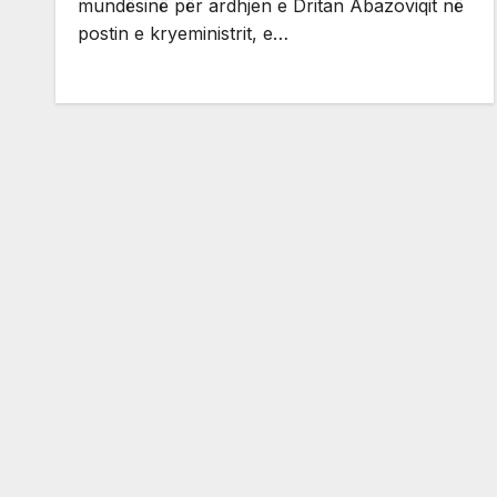
mundësinë për ardhjen e Dritan Abazoviqit në
postin e kryeministrit, e…