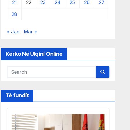
21
22
23
24
25
26
27
28
« Jan
Mar »
Kërko Në Ulqini Online
Të fundit