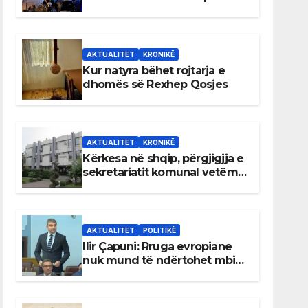
AKTUALITET
KRONIKË
Kur natyra bëhet rojtarja e
dhomës së Rexhep Qosjes
AKTUALITET
KRONIKË
Kërkesa në shqip, përgjigjja e
sekretariatit komunal vetëm
në gjuhën malazeze
AKTUALITET
POLITIKË
Ilir Çapuni: Rruga evropiane
nuk mund të ndërtohet mbi
ligje antikushtetuese