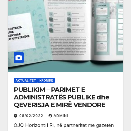
AKTUALITET
KRONIKË
PUBLIKIM – PARIMET E
ADMINISTRATËS PUBLIKE dhe
QEVERISJA E MIRË VENDORE
08/02/2022
ADMINI
OJQ Horizonti i Ri, në partneritet me gazetën