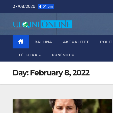
Skip
07/08/2026
4:01 pm
to
content
BALLINA
AKTUALITET
POLIT
TË TJERA
PUNËSOHU
Day:
February 8, 2022