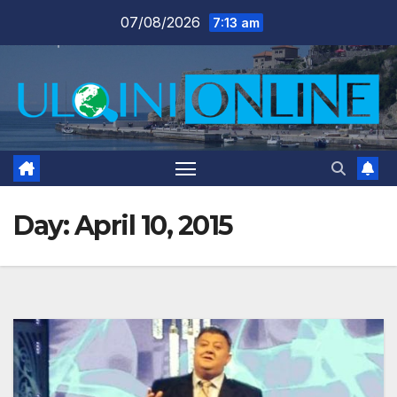
Skip
07/08/2026
7:13 am
to
content
Day:
April 10, 2015