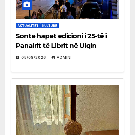
AKTUALITET
KULTURË
Sonte hapet edicioni i 25-të i
Panairit të Librit në Ulqin
05/08/2026
ADMINI