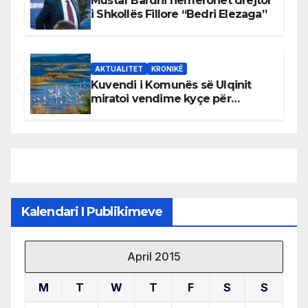
Mustaf Bardhi riemërohet drejtor
i Shkollës Fillore “Bedri Elezaga”
AKTUALITET
KRONIKË
Kuvendi i Komunës së Ulqinit
miratoi vendime kyçe për
mbrojtjen e natyrës dhe
menaxhimin e qëndrueshëm të
burimeve më të çmuara
Kalendari I Publikimeve
April 2015
M
T
W
T
F
S
S