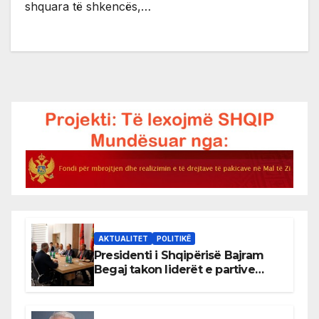
shquara të shkencës,…
AKTUALITET
POLITIKË
Presidenti i Shqipërisë Bajram
Begaj takon liderët e partive
shqiptare në Ulqin