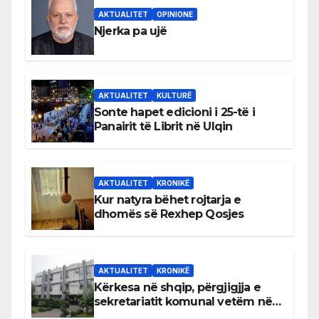
AKTUALITET
OPINIONE
Njerka pa ujë
AKTUALITET
KULTURË
Sonte hapet edicioni i 25-të i
Panairit të Librit në Ulqin
AKTUALITET
KRONIKË
Kur natyra bëhet rojtarja e
dhomës së Rexhep Qosjes
AKTUALITET
KRONIKË
Kërkesa në shqip, përgjigjja e
sekretariatit komunal vetëm në
gjuhën malazeze