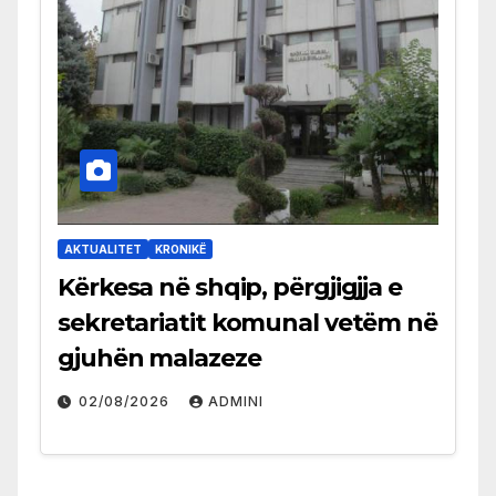
AKTUALITET
KRONIKË
Kërkesa në shqip, përgjigjja e
sekretariatit komunal vetëm në
gjuhën malazeze
02/08/2026
ADMINI