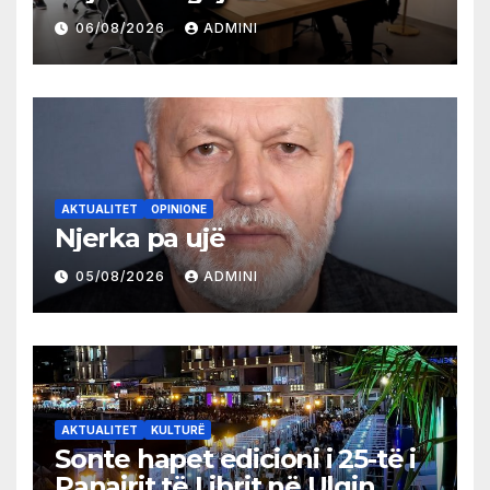
partive shqiptare në Ulqin
06/08/2026
ADMINI
AKTUALITET
OPINIONE
Njerka pa ujë
05/08/2026
ADMINI
AKTUALITET
KULTURË
Sonte hapet edicioni i 25-të i
Panairit të Librit në Ulqin