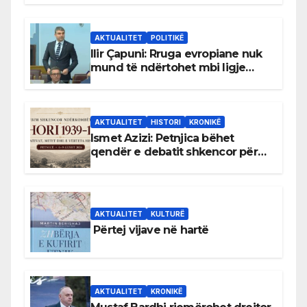
AKTUALITET
POLITIKË
Ilir Çapuni: Rruga evropiane nuk
mund të ndërtohet mbi ligje
antikushtetuese
AKTUALITET
HISTORI
KRONIKË
Ismet Azizi: Petnjica bëhet
qendër e debatit shkencor për
Bihorin gjatë viteve 1939–1948
AKTUALITET
KULTURË
Përtej vijave në hartë
AKTUALITET
KRONIKË