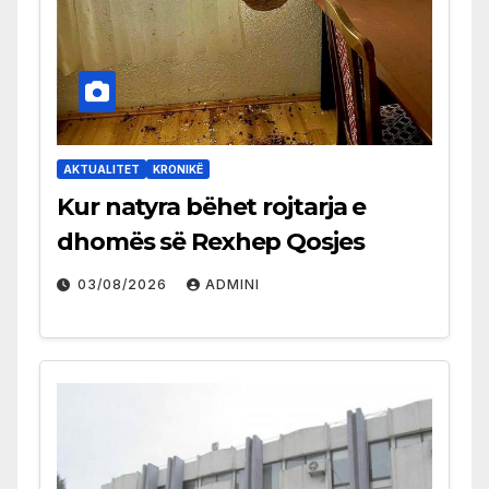
AKTUALITET
KRONIKË
Kur natyra bëhet rojtarja e
dhomës së Rexhep Qosjes
03/08/2026
ADMINI