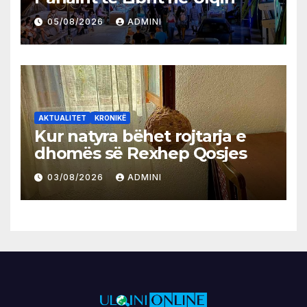
05/08/2026
ADMINI
AKTUALITET
KRONIKË
Kur natyra bëhet rojtarja e
dhomës së Rexhep Qosjes
03/08/2026
ADMINI