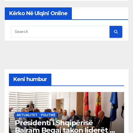
Kërko Në Ulqini Online
Keni humbur
AKTUALITET
POLITIKË
Presidenti i Shqipërisë
Bajram Begaj takon liderët e