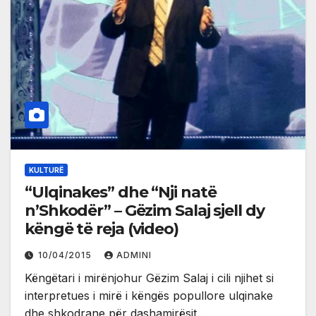
KULTURË
“Ulqinakes” dhe “Nji natë
n’Shkodër” – Gëzim Salaj sjell dy
këngë të reja (video)
10/04/2015
ADMINI
Këngëtari i mirënjohur Gëzim Salaj i cili njihet si
interpretues i mirë i këngës popullore ulqinake
dhe shkodrane për dashamirësit…