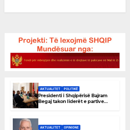
AKTUALITET
POLITIKË
Presidenti i Shqipërisë Bajram
Begaj takon liderët e partive
shqiptare në Ulqin
AKTUALITET
OPINIONE