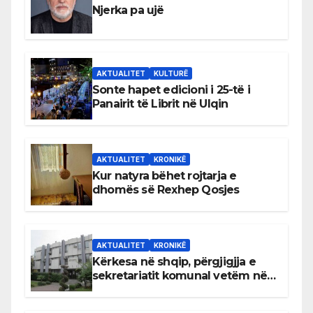
Njerka pa ujë
AKTUALITET
KULTURË
Sonte hapet edicioni i 25-të i
Panairit të Librit në Ulqin
AKTUALITET
KRONIKË
Kur natyra bëhet rojtarja e
dhomës së Rexhep Qosjes
AKTUALITET
KRONIKË
Kërkesa në shqip, përgjigjja e
sekretariatit komunal vetëm në
gjuhën malazeze