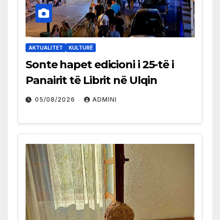
AKTUALITET
KULTURË
Sonte hapet edicioni i 25-të i
Panairit të Librit në Ulqin
05/08/2026
ADMINI