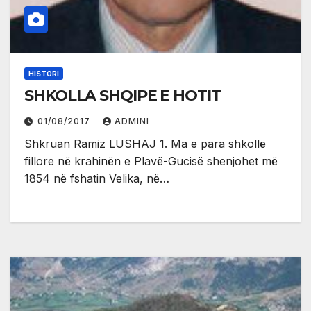
HISTORI
SHKOLLA SHQIPE E HOTIT
01/08/2017
ADMINI
Shkruan Ramiz LUSHAJ 1. Ma e para shkollë
fillore në krahinën e Plavë-Gucisë shenjohet më
1854 në fshatin Velika, në…