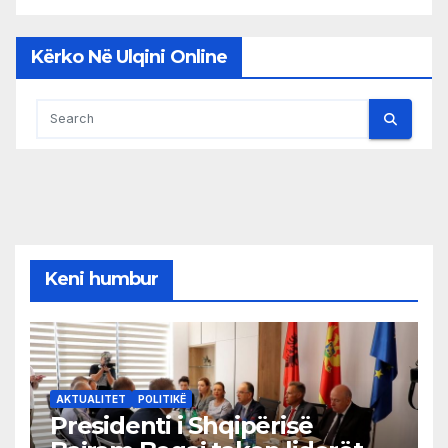
Kërko Në Ulqini Online
Keni humbur
AKTUALITET
POLITIKË
Presidenti i Shqipërisë