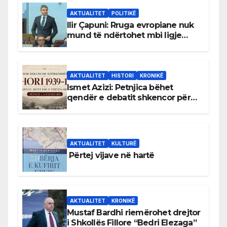
AKTUALITET
POLITIKË
Ilir Çapuni: Rruga evropiane nuk
mund të ndërtohet mbi ligje
antikushtetuese
AKTUALITET
HISTORI
KRONIKË
Ismet Azizi: Petnjica bëhet
qendër e debatit shkencor për
Bihorin gjatë viteve 1939–1948
AKTUALITET
KULTURË
Përtej vijave në hartë
AKTUALITET
KRONIKË
Mustaf Bardhi riemërohet drejtor
i Shkollës Fillore “Bedri Elezaga”