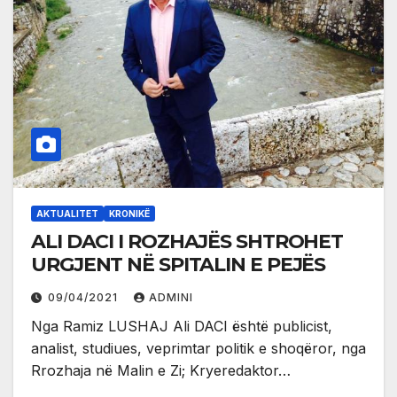
AKTUALITET
KRONIKË
ALI DACI I ROZHAJËS SHTROHET
URGJENT NË SPITALIN E PEJËS
09/04/2021
ADMINI
Nga Ramiz LUSHAJ Ali DACI është publicist,
analist, studiues, veprimtar politik e shoqëror, nga
Rrozhaja në Malin e Zi; Kryeredaktor…