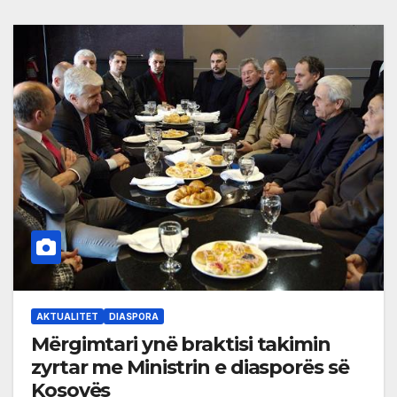
AKTUALITET
DIASPORA
Mërgimtari ynë braktisi takimin
zyrtar me Ministrin e diasporës së
Kosovës