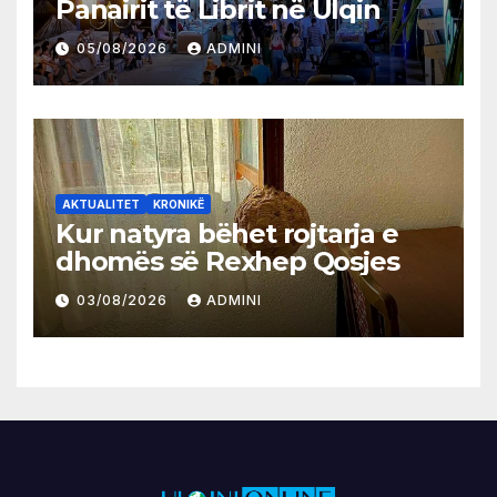
Panairit të Librit në Ulqin
05/08/2026
ADMINI
AKTUALITET
KRONIKË
Kur natyra bëhet rojtarja e
dhomës së Rexhep Qosjes
03/08/2026
ADMINI