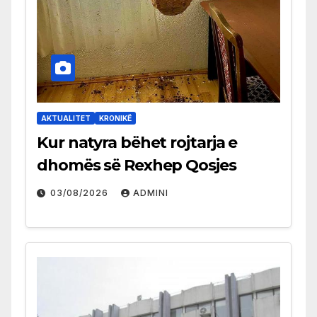
AKTUALITET
KRONIKË
Kur natyra bëhet rojtarja e
dhomës së Rexhep Qosjes
03/08/2026
ADMINI