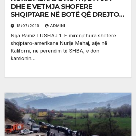
DHE E VETMJA SHOFERE
SHQIPTARE NË BOTË QË DREJTON
NJË MAUNE 40 TONËSHE
18/07/2019
ADMINI
Nga Ramiz LUSHAJ 1. E mirënjohura shofere
shqiptaro-amerikane Nurije Mehaj, atje në
Kaliforni, në perëndim të SHBA, e don
kamionin…