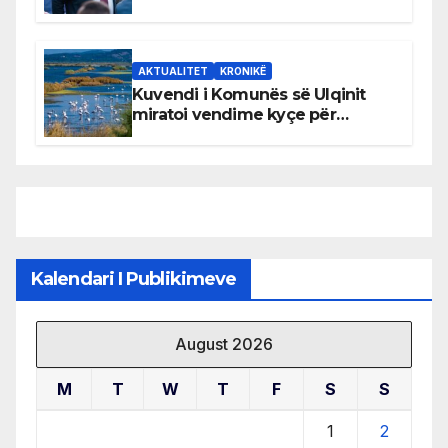
AKTUALITET
KRONIKË
Kuvendi i Komunës së Ulqinit
miratoi vendime kyçe për
mbrojtjen e natyrës dhe
menaxhimin e qëndrueshëm të
burimeve më të çmuara
Kalendari I Publikimeve
August 2026
M
T
W
T
F
S
S
1
2