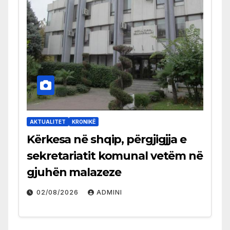
AKTUALITET
KRONIKË
Kërkesa në shqip, përgjigjja e
sekretariatit komunal vetëm në
gjuhën malazeze
02/08/2026
ADMINI