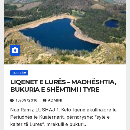
TURIZËM
LIQENET E LURËS – MADHËSHTIA,
BUKURIA E SHËMTIMI I TYRE
15/09/2016
ADMINI
Nga Ramiz LUSHAJ 1. Këto liqene akullnajore të
Periudhës të Kuaternarit, përndryshe: “sytë e
kaltër të Lurës”, mrekulli e bukuri…