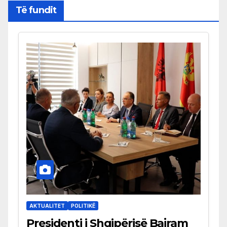
Të fundit
AKTUALITET
POLITIKË
Presidenti i Shqipërisë Bajram