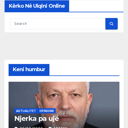
Kërko Në Ulqini Online
Keni humbur
AKTUALITET
OPINIONE
Njerka pa ujë