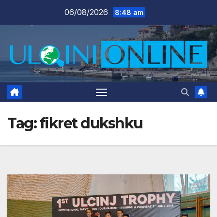
Skip
06/08/2026
8:48 am
to
content
Tag:
fikret dukshku