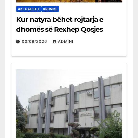
AKTUALITET
KRONIKË
Kur natyra bëhet rojtarja e
dhomës së Rexhep Qosjes
03/08/2026
ADMINI