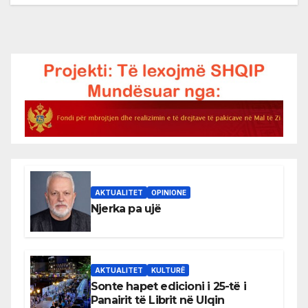
AKTUALITET
OPINIONE
Njerka pa ujë
AKTUALITET
KULTURË
Sonte hapet edicioni i 25-të i
Panairit të Librit në Ulqin