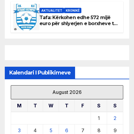
burimeve më të çmuara
AKTUALITET
KRONIKË
Tafa: Kërkohen edhe 572 mijë
euro për shlyerjen e borxheve të
KF Otrant – Salaj kërkoi sqarime
nga drejtuesit e klubit
Kalendari I Publikimeve
August 2026
M
T
W
T
F
S
S
1
2
3
4
5
6
7
8
9