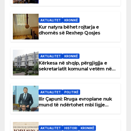
AKTUALITET
KRONIKË
Kur natyra bëhet rojtarja e
dhomës së Rexhep Qosjes
AKTUALITET
KRONIKË
Kërkesa në shqip, përgjigjja e
sekretariatit komunal vetëm në
gjuhën malazeze
AKTUALITET
POLITIKË
Ilir Çapuni: Rruga evropiane nuk
mund të ndërtohet mbi ligje
antikushtetuese
AKTUALITET
HISTORI
KRONIKË