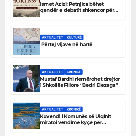
Ismet Azizi: Petnjica bëhet
qendër e debatit shkencor për
Bihorin gjatë viteve 1939–1948
AKTUALITET
KULTURË
Përtej vijave në hartë
AKTUALITET
KRONIKË
Mustaf Bardhi riemërohet drejtor
i Shkollës Fillore “Bedri Elezaga”
AKTUALITET
KRONIKË
Kuvendi i Komunës së Ulqinit
miratoi vendime kyçe për
mbrojtjen e natyrës dhe
menaxhimin e qëndrueshëm të