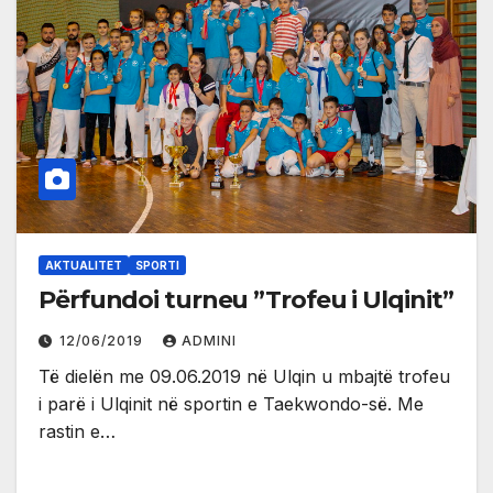
AKTUALITET
SPORTI
Përfundoi turneu ”Trofeu i Ulqinit”
12/06/2019
ADMINI
Të dielën me 09.06.2019 në Ulqin u mbajtë trofeu
i parë i Ulqinit në sportin e Taekwondo-së. Me
rastin e…