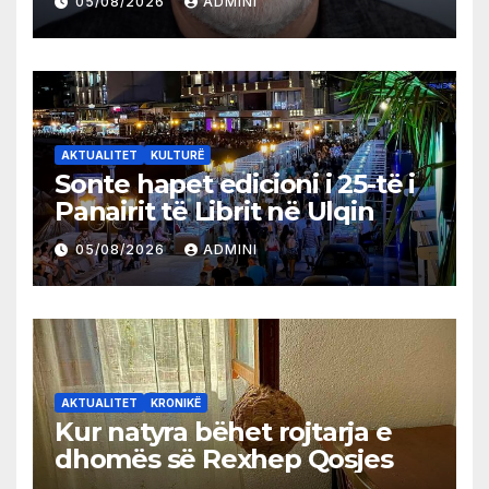
05/08/2026
ADMINI
AKTUALITET
KULTURË
Sonte hapet edicioni i 25-të i
Panairit të Librit në Ulqin
05/08/2026
ADMINI
AKTUALITET
KRONIKË
Kur natyra bëhet rojtarja e
dhomës së Rexhep Qosjes