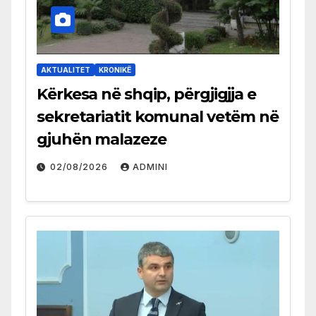
AKTUALITET
KRONIKË
Kërkesa në shqip, përgjigjja e
sekretariatit komunal vetëm në
gjuhën malazeze
02/08/2026
ADMINI