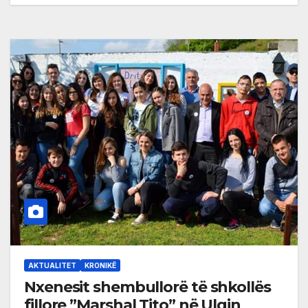
AKTUALITET
KRONIKË
Nxenesit shembullorë të shkollës
fillore ”Marshal Tito” në Ulqin