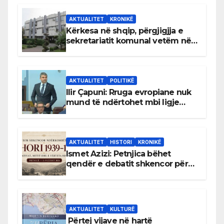
AKTUALITET
KRONIKË
Kërkesa në shqip, përgjigjja e
sekretariatit komunal vetëm në
gjuhën malazeze
AKTUALITET
POLITIKË
Ilir Çapuni: Rruga evropiane nuk
mund të ndërtohet mbi ligje
antikushtetuese
AKTUALITET
HISTORI
KRONIKË
Ismet Azizi: Petnjica bëhet
qendër e debatit shkencor për
Bihorin gjatë viteve 1939–1948
AKTUALITET
KULTURË
Përtej vijave në hartë