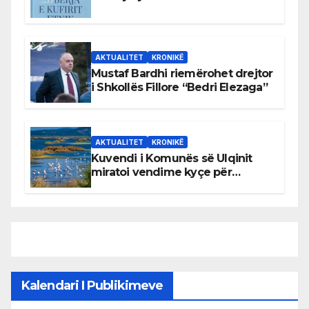
AKTUALITET
KRONIKË
Mustaf Bardhi riemërohet drejtor
i Shkollës Fillore “Bedri Elezaga”
AKTUALITET
KRONIKË
Kuvendi i Komunës së Ulqinit
miratoi vendime kyçe për
mbrojtjen e natyrës dhe
menaxhimin e qëndrueshëm të
burimeve më të çmuara
Kalendari I Publikimeve