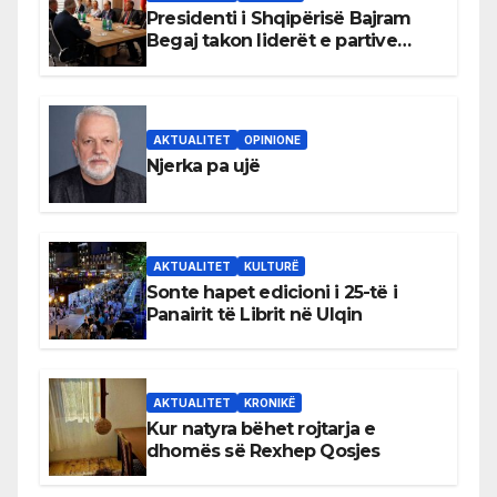
Presidenti i Shqipërisë Bajram
Begaj takon liderët e partive
shqiptare në Ulqin
AKTUALITET
OPINIONE
Njerka pa ujë
AKTUALITET
KULTURË
Sonte hapet edicioni i 25-të i
Panairit të Librit në Ulqin
AKTUALITET
KRONIKË
Kur natyra bëhet rojtarja e
dhomës së Rexhep Qosjes