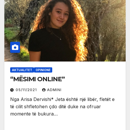
AKTUALITET
OPINIONE
“MËSIMI ONLINE”
05/11/2021
ADMINI
Nga Arisa Dervishi* Jeta është një libër, fletët e
të cilit shfletohen çdo ditë duke na ofruar
momente të bukura…