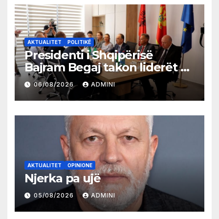
AKTUALITET
POLITIKË
Presidenti i Shqipërisë
Bajram Begaj takon liderët e
partive shqiptare në Ulqin
06/08/2026
ADMINI
AKTUALITET
OPINIONE
Njerka pa ujë
05/08/2026
ADMINI