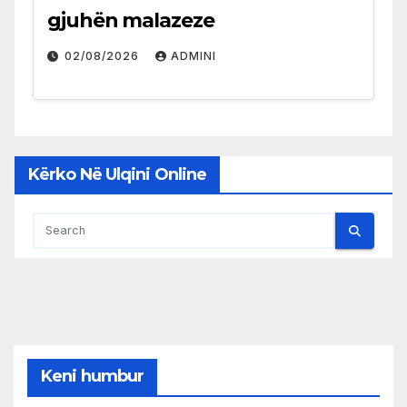
gjuhën malazeze
02/08/2026
ADMINI
Kërko Në Ulqini Online
Keni humbur