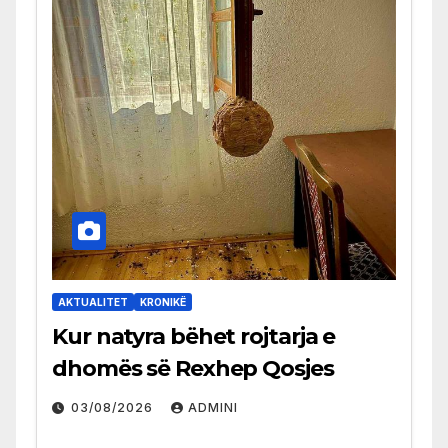
AKTUALITET
KRONIKË
Kur natyra bëhet rojtarja e
dhomës së Rexhep Qosjes
03/08/2026
ADMINI