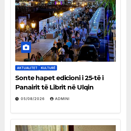
AKTUALITET
KULTURË
Sonte hapet edicioni i 25-të i
Panairit të Librit në Ulqin
05/08/2026
ADMINI