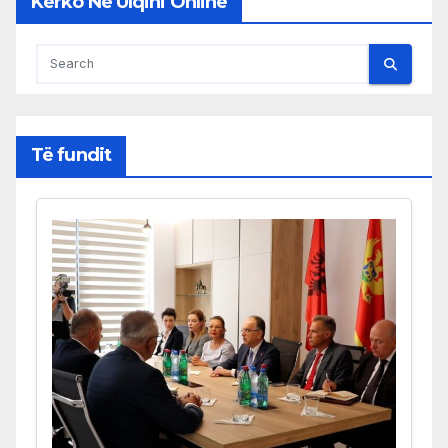
Kërko Në Ulqini Online
Të fundit