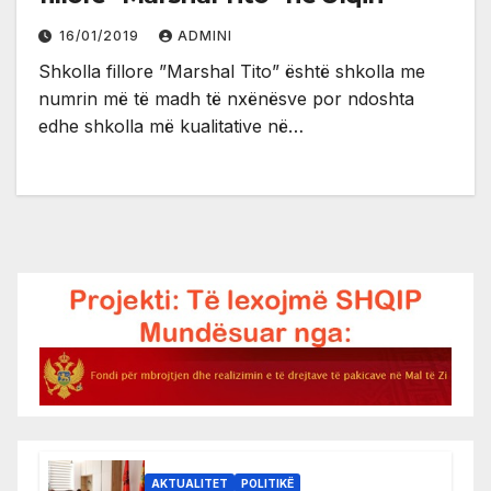
16/01/2019
ADMINI
Shkolla fillore ”Marshal Tito” është shkolla me
numrin më të madh të nxënësve por ndoshta
edhe shkolla më kualitative në…
AKTUALITET
POLITIKË