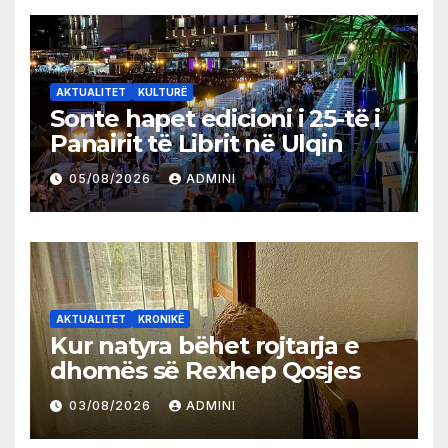
AKTUALITET
KULTURË
Sonte hapet edicioni i 25-të i
Panairit të Librit në Ulqin
05/08/2026
ADMINI
AKTUALITET
KRONIKË
Kur natyra bëhet rojtarja e
dhomës së Rexhep Qosjes
03/08/2026
ADMINI