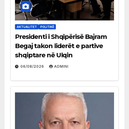
AKTUALITET
POLITIKË
Presidenti i Shqipërisë Bajram
Begaj takon liderët e partive
shqiptare në Ulqin
06/08/2026
ADMINI