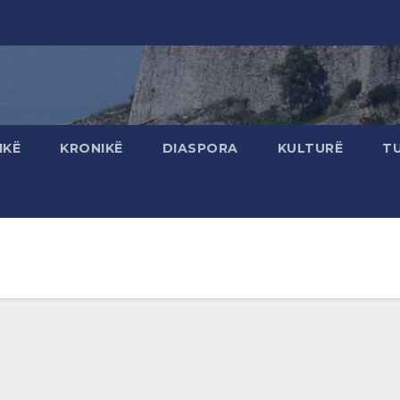
IKË
KRONIKË
DIASPORA
KULTURË
T