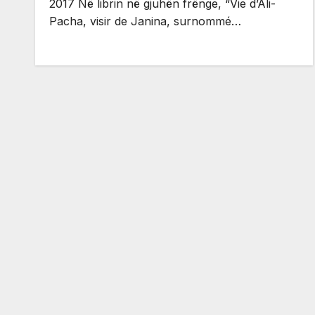
2017 Në librin në gjuhën frënge, “Vie d’Ali-
Pacha, visir de Janina, surnommé…