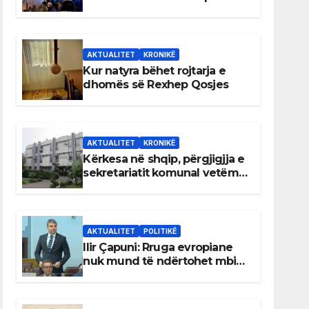
AKTUALITET
KRONIKË
Kur natyra bëhet rojtarja e
dhomës së Rexhep Qosjes
AKTUALITET
KRONIKË
Kërkesa në shqip, përgjigjja e
sekretariatit komunal vetëm
në gjuhën malazeze
AKTUALITET
POLITIKË
Ilir Çapuni: Rruga evropiane
nuk mund të ndërtohet mbi
ligje antikushtetuese