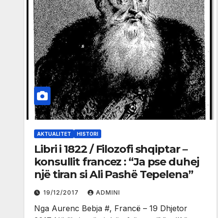
AKTUALITET
HISTORI
Libri i 1822 / Filozofi shqiptar –
konsullit francez : “Ja pse duhej
një tiran si Ali Pashë Tepelena”
19/12/2017
ADMINI
Nga Aurenc Bebja #, Francë – 19 Dhjetor