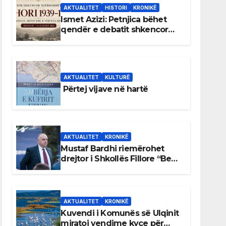
AKTUALITET
HISTORI
KRONIKË
Ismet Azizi: Petnjica bëhet
qendër e debatit shkencor
për Bihorin gjatë viteve 1939–
1948
AKTUALITET
KULTURË
Përtej vijave në hartë
AKTUALITET
KRONIKË
Mustaf Bardhi riemërohet
drejtor i Shkollës Fillore “Bedri
Elezaga”
AKTUALITET
KRONIKË
Kuvendi i Komunës së Ulqinit
miratoi vendime kyçe për