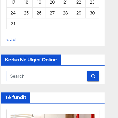
17
18
19
20
21
22
23
24
25
26
27
28
29
30
31
« Jul
Kërko Në Ulqini Online
Të fundit