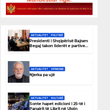
AKTUALITET
POLITIKË
Presidenti i Shqipërisë Bajram
Begaj takon liderët e partive
shqiptare në Ulqin
AKTUALITET
OPINIONE
Njerka pa ujë
AKTUALITET
KULTURË
Sonte hapet edicioni i 25-të i
Panairit të Librit në Ulqin