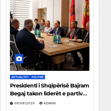
AKTUALITET
POLITIKË
Presidenti i Shqipërisë Bajram
Begaj takon liderët e partive
shqiptare në Ulqin
06/08/2026
ADMINI