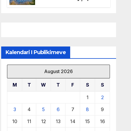
mbrojtjen e natyrës dhe
menaxhimin e qëndrueshëm
të burimeve më të çmuara
Kalendari I Publikimeve
August 2026
M
T
W
T
F
S
S
1
2
3
4
5
6
7
8
9
10
11
12
13
14
15
16