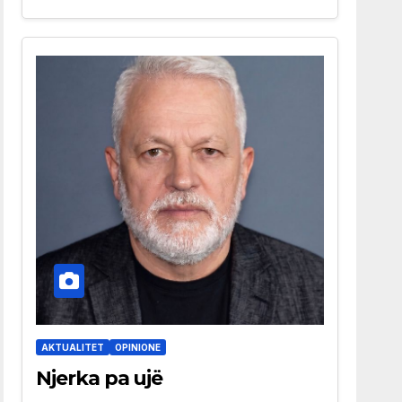
AKTUALITET
OPINIONE
Njerka pa ujë