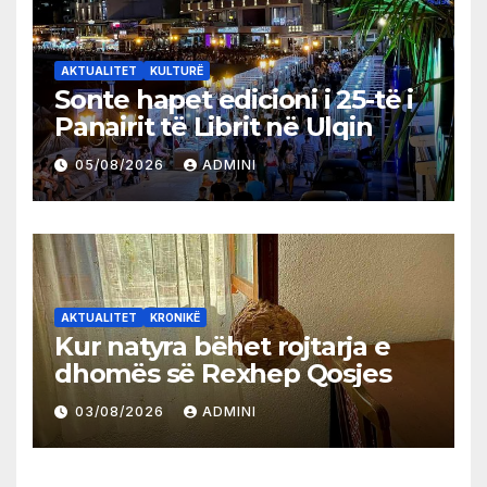
AKTUALITET
KULTURË
Sonte hapet edicioni i 25-të i
Panairit të Librit në Ulqin
05/08/2026
ADMINI
AKTUALITET
KRONIKË
Kur natyra bëhet rojtarja e
dhomës së Rexhep Qosjes
03/08/2026
ADMINI