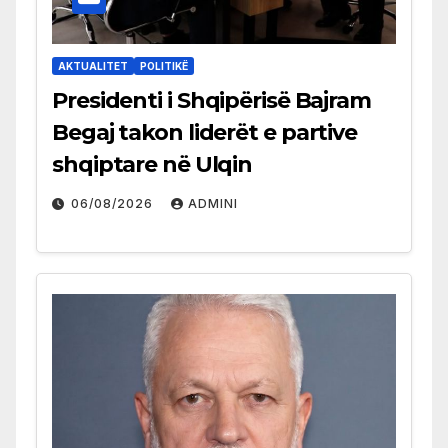
AKTUALITET
POLITIKË
Presidenti i Shqipërisë Bajram
Begaj takon liderët e partive
shqiptare në Ulqin
06/08/2026
ADMINI