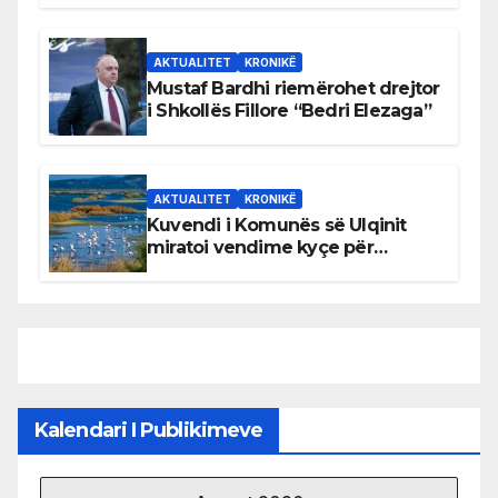
AKTUALITET
KRONIKË
Mustaf Bardhi riemërohet drejtor
i Shkollës Fillore “Bedri Elezaga”
AKTUALITET
KRONIKË
Kuvendi i Komunës së Ulqinit
miratoi vendime kyçe për
mbrojtjen e natyrës dhe
menaxhimin e qëndrueshëm të
burimeve më të çmuara
Kalendari I Publikimeve