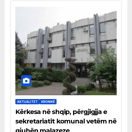
AKTUALITET
KRONIKË
Kërkesa në shqip, përgjigjja e
sekretariatit komunal vetëm në
gjuhën malazeze