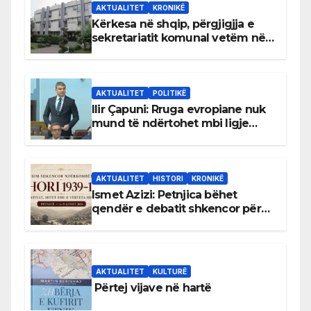
AKTUALITET
KRONIKË
Kërkesa në shqip, përgjigjja e
sekretariatit komunal vetëm në
gjuhën malazeze
AKTUALITET
POLITIKË
Ilir Çapuni: Rruga evropiane nuk
mund të ndërtohet mbi ligje
antikushtetuese
AKTUALITET
HISTORI
KRONIKË
Ismet Azizi: Petnjica bëhet
qendër e debatit shkencor për
Bihorin gjatë viteve 1939–1948
AKTUALITET
KULTURË
Përtej vijave në hartë