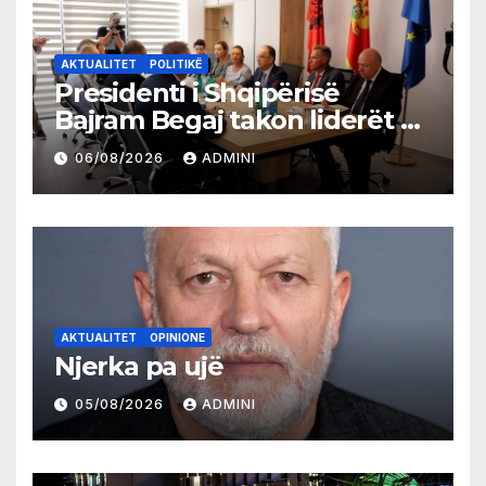
AKTUALITET
POLITIKË
Presidenti i Shqipërisë
Bajram Begaj takon liderët e
partive shqiptare në Ulqin
06/08/2026
ADMINI
AKTUALITET
OPINIONE
Njerka pa ujë
05/08/2026
ADMINI