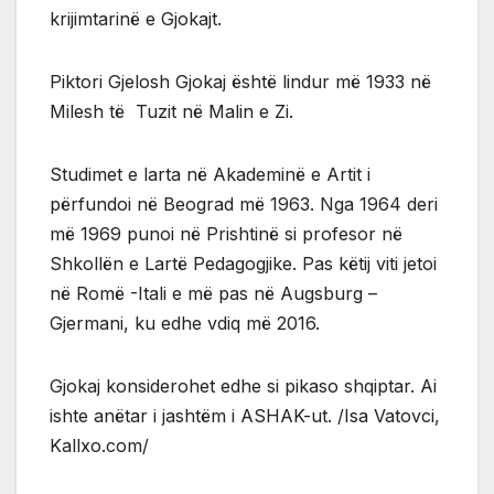
krijimtarinë e Gjokajt.
Piktori Gjelosh Gjokaj është lindur më 1933 në
Milesh të Tuzit në Malin e Zi.
Studimet e larta në Akademinë e Artit i
përfundoi në Beograd më 1963. Nga 1964 deri
më 1969 punoi në Prishtinë si profesor në
Shkollën e Lartë Pedagogjike. Pas këtij viti jetoi
në Romë -Itali e më pas në Augsburg –
Gjermani, ku edhe vdiq më 2016.
Gjokaj konsiderohet edhe si pikaso shqiptar. Ai
ishte anëtar i jashtëm i ASHAK-ut. /Isa Vatovci,
Kallxo.com/