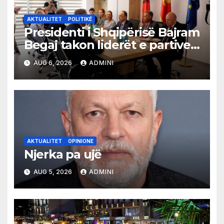
AKTUALITET
POLITIKË
Presidenti i Shqipërisë Bajram
Begaj takon liderët e partive
shqiptare në Ulqin
AUG 6, 2026
ADMINI
AKTUALITET
OPINIONE
Njerka pa ujë
AUG 5, 2026
ADMINI