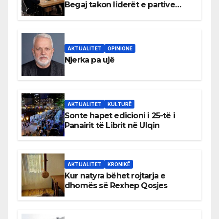
Begaj takon liderët e partive
shqiptare në Ulqin
AKTUALITET
OPINIONE
Njerka pa ujë
AKTUALITET
KULTURË
Sonte hapet edicioni i 25-të i
Panairit të Librit në Ulqin
AKTUALITET
KRONIKË
Kur natyra bëhet rojtarja e
dhomës së Rexhep Qosjes