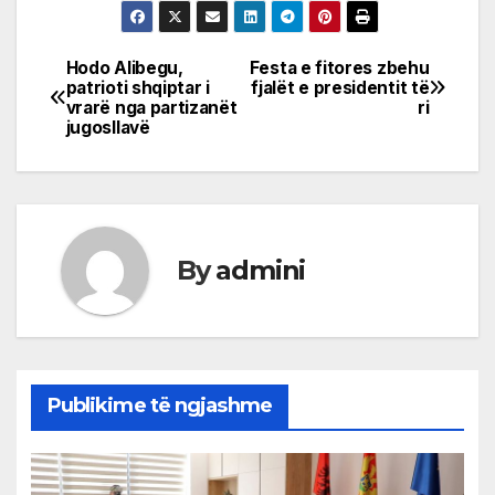
Hodo Alibegu,
Festa e fitores zbehu
Post
patrioti shqiptar i
fjalët e presidentit të
vrarë nga partizanët
ri
navigation
jugosllavë
By
admini
Publikime të ngjashme