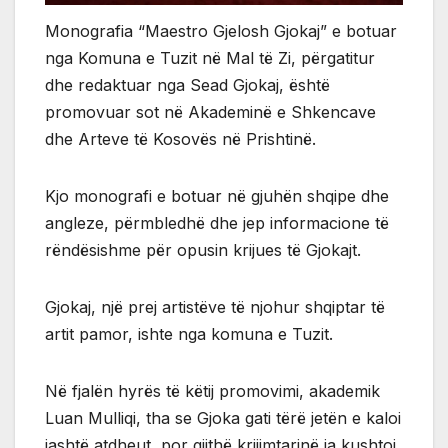
Monografia “Maestro Gjelosh Gjokaj” e botuar
nga Komuna e Tuzit në Mal të Zi, përgatitur
dhe redaktuar nga Sead Gjokaj, është
promovuar sot në Akademinë e Shkencave
dhe Arteve të Kosovës në Prishtinë.
Kjo monografi e botuar në gjuhën shqipe dhe
angleze, përmbledhë dhe jep informacione të
rëndësishme për opusin krijues të Gjokajt.
Gjokaj, një prej artistëve të njohur shqiptar të
artit pamor, ishte nga komuna e Tuzit.
Në fjalën hyrës të këtij promovimi, akademik
Luan Mulliqi, tha se Gjoka gati tërë jetën e kaloi
jashtë atdheut, por gjithë krijimtarinë ia kushtoi