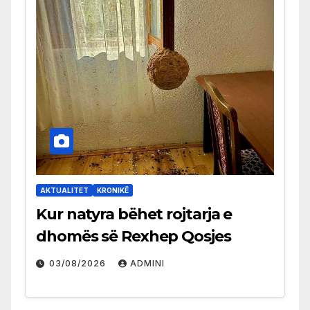
AKTUALITET
KRONIKË
Kur natyra bëhet rojtarja e
dhomës së Rexhep Qosjes
03/08/2026
ADMINI