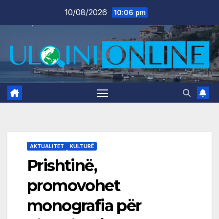
Skip
10/08/2026
10:06 pm
to
content
AKTUALITET
KULTURË
Prishtinë,
promovohet
monografia për