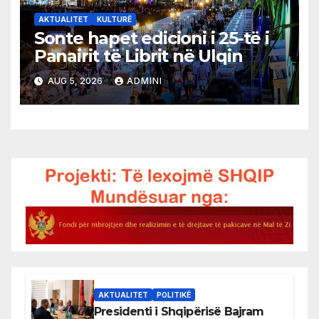
AKTUALITET
KULTURË
Sonte hapet edicioni i 25-të i
Panairit të Librit në Ulqin
AUG 5, 2026
ADMINI
AKTUALITET
POLITIKË
Presidenti i Shqipërisë Bajram