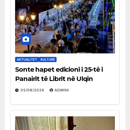
AKTUALITET
KULTURË
Sonte hapet edicioni i 25-të i
Panairit të Librit në Ulqin
05/08/2026
ADMINI