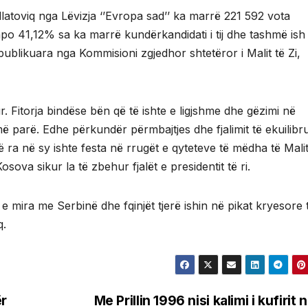
llatoviq nga Lëvizja ‘’Evropa sad’’ ka marrë 221 592 vota
po 41,12% sa ka marrë kundërkandidati i tij dhe tashmë ish
 publikuara nga Kommisioni zgjedhor shtetëror i Malit të Zi,
tur. Fitorja bindëse bën që të ishte e ligjshme dhe gëzimi në
 më parë. Edhe përkundër përmbajtjes dhe fjalimit të ekuilibr
ë ra në sy ishte festa në rrugët e qyteteve të mëdha të Malit
va sikur la të zbehur fjalët e presidentit të ri.
e mira me Serbinë dhe fqinjët tjerë ishin në pikat kryesore 
q.
ër
Me Prillin 1996 nisi kalimi i kufirit 