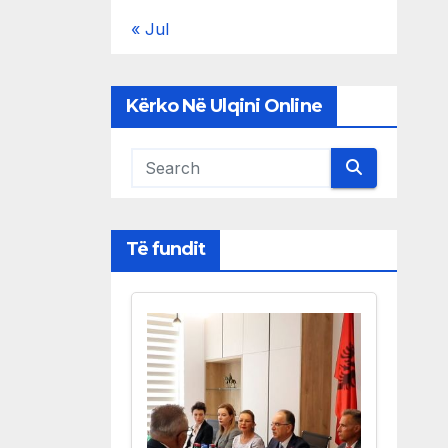
« Jul
Kërko Në Ulqini Online
Të fundit