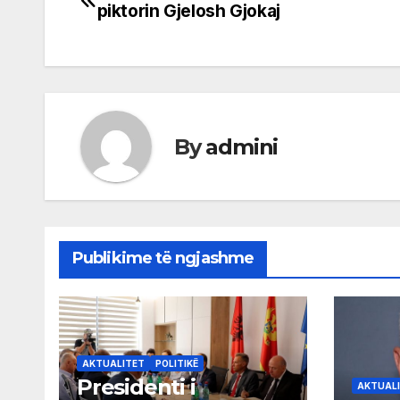
piktorin Gjelosh Gjokaj
navigation
By
admini
Publikime të ngjashme
AKTUALITET
POLITIKË
Presidenti i
AKTUAL