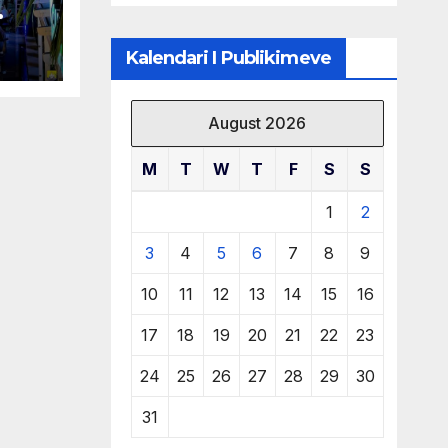
të burimeve më
 në
të çmuara
Kalendari I Publikimeve
August 2026
M
T
W
T
F
S
S
1
2
3
4
5
6
7
8
9
10
11
12
13
14
15
16
17
18
19
20
21
22
23
24
25
26
27
28
29
30
31