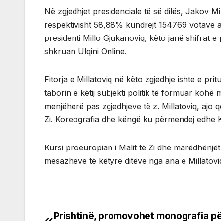
Në zgjedhjet presidenciale të së dilës, Jakov Mi
respektivisht 58,88% kundrejt 154769 votave a
presidenti Millo Gjukanoviq, këto janë shifrat e
shkruan Ulqini Online.
Fitorja e Millatoviq në këto zgjedhje ishte e pri
taborin e këtij subjekti politik të formuar kohë
menjëherë pas zgjedhjeve të z. Millatoviq, ajo q
Zi. Koreografia dhe këngë ku përmendej edhe Koso
Kursi proeuropian i Malit të Zi dhe marëdhënjët 
mesazheve të këtyre ditëve nga ana e Millatovi
Prishtinë, promovohet monografia p
Post