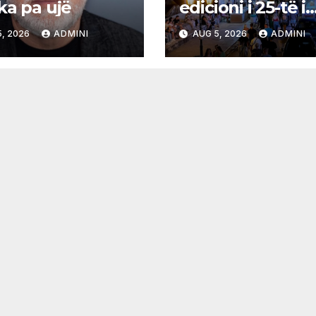
ka pa ujë
edicioni i 25-të i
Panairit të Librit
, 2026
ADMINI
AUG 5, 2026
ADMINI
Ulqin