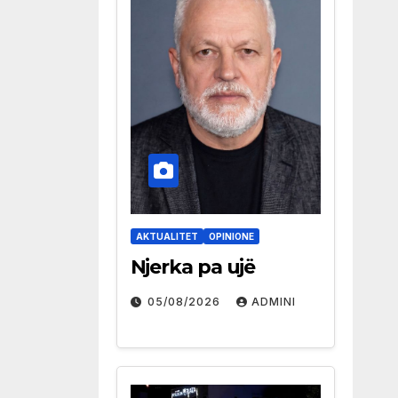
AKTUALITET
OPINIONE
Njerka pa ujë
05/08/2026
ADMINI