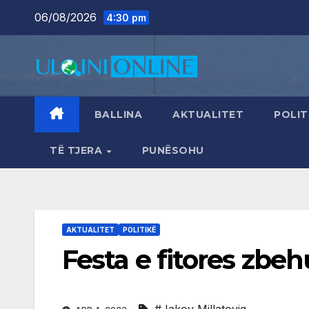
Skip
06/08/2026
4:30 pm
to
content
BALLINA
AKTUALITET
POLIT
TË TJERA
PUNËSOHU
AKTUALITET
POLITIKË
Festa e fitores zbehu