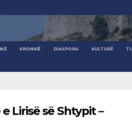
IKË
KRONIKË
DIASPORA
KULTURË
T
 e Lirisë së Shtypit –