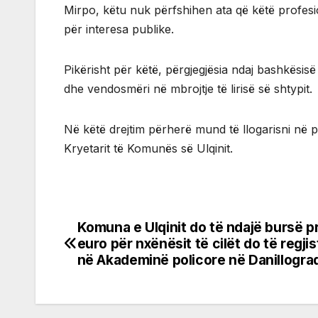
Mirpo, këtu nuk përfshihen ata që këtë profesio
për interesa publike.
Pikërisht për këtë, përgjegjësia ndaj bashkësis
dhe vendosmëri në mbrojtje të lirisë së shtypit.
Në këtë drejtim përherë mund të llogarisni në 
Kryetarit të Komunës së Ulqinit.
Komuna e Ulqinit do të ndajë bursë p
Post
euro për nxënësit të cilët do të regji
navigation
në Akademinë policore në Danillogra