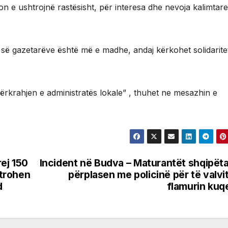
n e ushtrojnë rastësisht, për interesa dhe nevoja kalimtare,
ë së gazetarëve është më e madhe, andaj kërkohet solidarite
përkrahjen e administratës lokale” , thuhet ne mesazhin e
rej 150
Incident në Budva – Maturantët shqipët
strohen
përplasen me policinë për të valvi
d
flamurin kuq