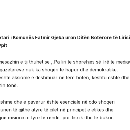
tari i Komunës Fatmir Gjeka uron Ditën Botërore të Liris
pit
esazhin e tij thuhet se ,,Pa liri të shprehjes së lirë të media
gazetarëve nuk ka shoqëri të hapur dhe demokratike.
është aksiomë e dëshmuar në tërë botën, kështu është dhe
nin tonë.
lojshme dhe e pavarur është esenciale në cdo shoqëri
nën të gjithë atyre të cilët në principet e etikës dhe
ejnë misionin e tyre të rëndë, por fisnik dhe të bukur.