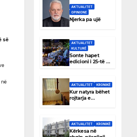
AKTUALITET
OPINIONE
Njerka pa ujë
ë së
AKTUALITET
KULTURË
Sonte hapet
edicioni i 25-të i
ve
Panairit të Librit
në Ulqin
 në
AKTUALITET
KRONIKË
Kur natyra bëhet
rojtarja e
dhomës së
Rexhep Qosjes
AKTUALITET
KRONIKË
Kërkesa në