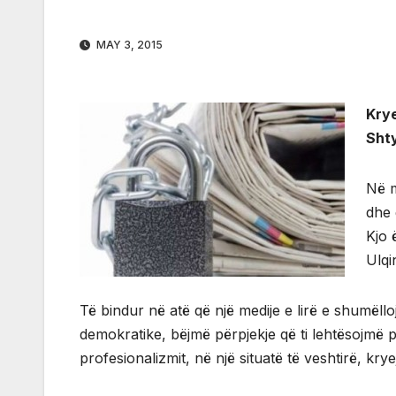
MAY 3, 2015
Krye
Shty
Në m
dhe 
Kjo 
Ulqi
Të bindur në atë që një medije e lirë e shumël
demokratike, bëjmë përpjekje që ti lehtësojmë pu
profesionalizmit, në një situatë të veshtirë, kry