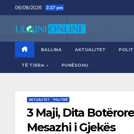
Skip
06/08/2026
3:37 pm
to
content
BALLINA
AKTUALITET
POLIT
TË TJERA
PUNËSOHU
AKTUALITET
POLITIKË
3 Maji, Dita Botërore
Mesazhi i Gjekës