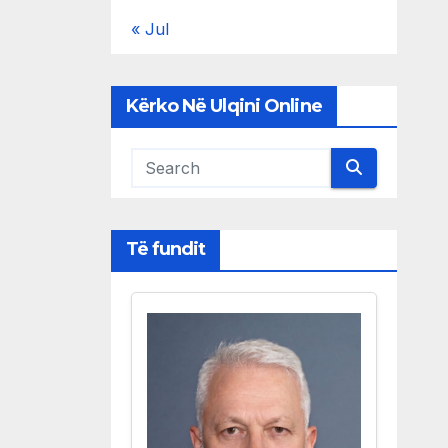
« Jul
Kërko Në Ulqini Online
Të fundit