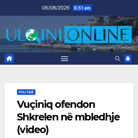
Skip
06/08/2026
8:51 am
to
content
POLITIKË
Vuçiniq ofendon
Shkrelen në mbledhje
(video)