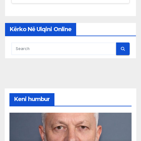
Kërko Në Ulqini Online
Keni humbur