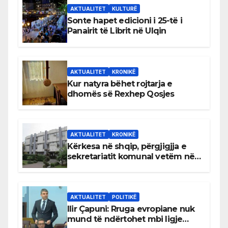
AKTUALITET
KULTURË
Sonte hapet edicioni i 25-të i
Panairit të Librit në Ulqin
AKTUALITET
KRONIKË
Kur natyra bëhet rojtarja e
dhomës së Rexhep Qosjes
AKTUALITET
KRONIKË
Kërkesa në shqip, përgjigjja e
sekretariatit komunal vetëm në
gjuhën malazeze
AKTUALITET
POLITIKË
Ilir Çapuni: Rruga evropiane nuk
mund të ndërtohet mbi ligje