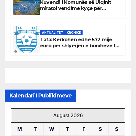
Kuvendi i Komunës së Ulqinit
miratoi vendime kyçe për
mbrojtjen e natyrës dhe
menaxhimin e qëndrueshëm të
burimeve më të çmuara
AKTUALITET
KRONIKË
Tafa: Kërkohen edhe 572 mijë
euro për shlyerjen e borxheve të
KF Otrant – Salaj kërkoi sqarime
nga drejtuesit e klubit
Kalendari I Publikimeve
August 2026
M
T
W
T
F
S
S