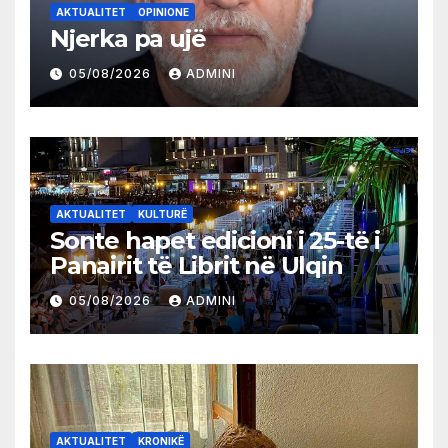
AKTUALITET
OPINIONE
Njerka pa ujë
05/08/2026
ADMINI
AKTUALITET
KULTURË
Sonte hapet edicioni i 25-të i
Panairit të Librit në Ulqin
05/08/2026
ADMINI
AKTUALITET
KRONIKË