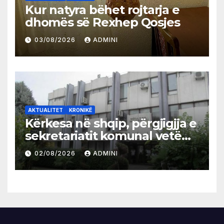
Kur natyra bëhet rojtarja e
dhomës së Rexhep Qosjes
03/08/2026
ADMINI
AKTUALITET
KRONIKË
Kërkesa në shqip, përgjigjja e
sekretariatit komunal vetëm
në gjuhën malazeze
02/08/2026
ADMINI