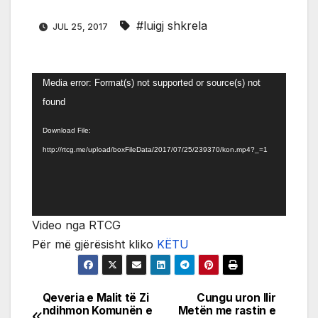
#luigj shkrela
JUL 25, 2017
Video
Media error: Format(s) not supported or source(s) not
Player
found
Download File:
http://rtcg.me/upload/boxFileData/2017/07/25/239370/kon.mp4?_=1
Video nga RTCG
Për më gjërësisht kliko
KËTU
Qeveria e Malit të Zi
Cungu uron Ilir
Post
ndihmon Komunën e
Metën me rastin e