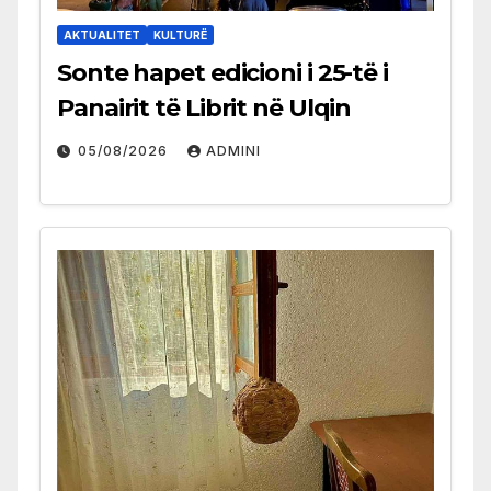
AKTUALITET
KULTURË
Sonte hapet edicioni i 25-të i
Panairit të Librit në Ulqin
05/08/2026
ADMINI