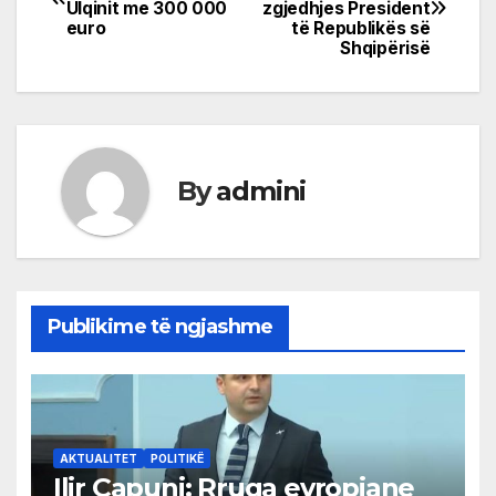
Ulqinit me 300 000
zgjedhjes President
navigation
euro
të Republikës së
Shqipërisë
By
admini
Publikime të ngjashme
AKTUALITET
POLITIKË
Ilir Çapuni: Rruga evropiane