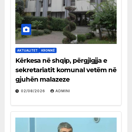
AKTUALITET
KRONIKË
Kërkesa në shqip, përgjigjja e
sekretariatit komunal vetëm në
gjuhën malazeze
02/08/2026
ADMINI