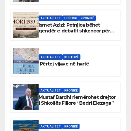
antikushtetuese
AKTUALITET
HISTORI
KRONIKË
Ismet Azizi: Petnjica bëhet
qendër e debatit shkencor për
Bihorin gjatë viteve 1939–1948
AKTUALITET
KULTURË
Përtej vijave në hartë
AKTUALITET
KRONIKË
Mustaf Bardhi riemërohet drejtor
i Shkollës Fillore “Bedri Elezaga”
AKTUALITET
KRONIKË