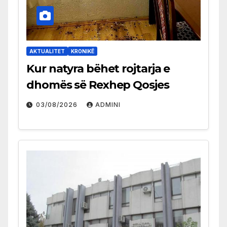
AKTUALITET
KRONIKË
Kur natyra bëhet rojtarja e
dhomës së Rexhep Qosjes
03/08/2026
ADMINI