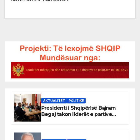
AKTUALITET
POLITIKË
Presidenti i Shqipërisë Bajram
Begaj takon liderët e partive
shqiptare në Ulqin