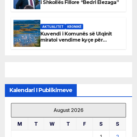
i Shkollës Fillore “Bedri Elezaga”
AKTUALITET
KRONIKË
Kuvendi i Komunës së Ulqinit
miratoi vendime kyçe për
mbrojtjen e natyrës dhe
menaxhimin e qëndrueshëm të
burimeve më të çmuara
Kalendari I Publikimeve
August 2026
M
T
W
T
F
S
S
1
2