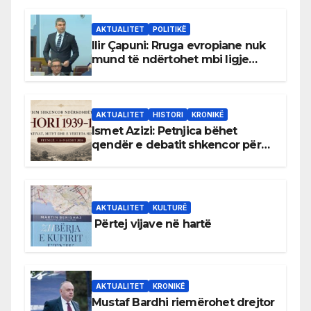
AKTUALITET
POLITIKË
Ilir Çapuni: Rruga evropiane nuk
mund të ndërtohet mbi ligje
antikushtetuese
AKTUALITET
HISTORI
KRONIKË
Ismet Azizi: Petnjica bëhet
qendër e debatit shkencor për
Bihorin gjatë viteve 1939–1948
AKTUALITET
KULTURË
Përtej vijave në hartë
AKTUALITET
KRONIKË
Mustaf Bardhi riemërohet drejtor