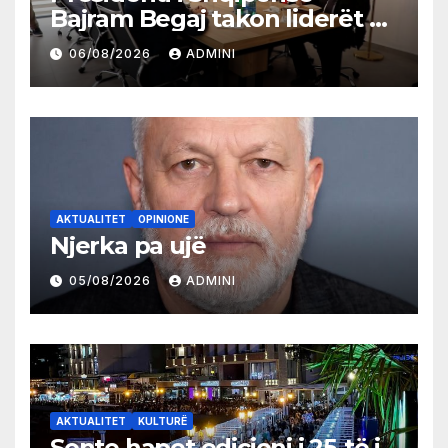
Bajram Begaj takon liderët e
partive shqiptare në Ulqin
06/08/2026
ADMINI
AKTUALITET
OPINIONE
Njerka pa ujë
05/08/2026
ADMINI
AKTUALITET
KULTURË
Sonte hapet edicioni i 25-të i