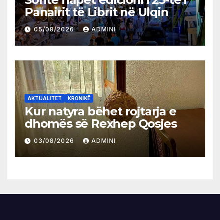
Panairit të Librit në Ulqin
05/08/2026
ADMINI
AKTUALITET
KRONIKË
Kur natyra bëhet rojtarja e
dhomës së Rexhep Qosjes
03/08/2026
ADMINI