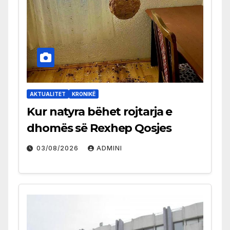
AKTUALITET
KRONIKË
Kur natyra bëhet rojtarja e
dhomës së Rexhep Qosjes
03/08/2026
ADMINI