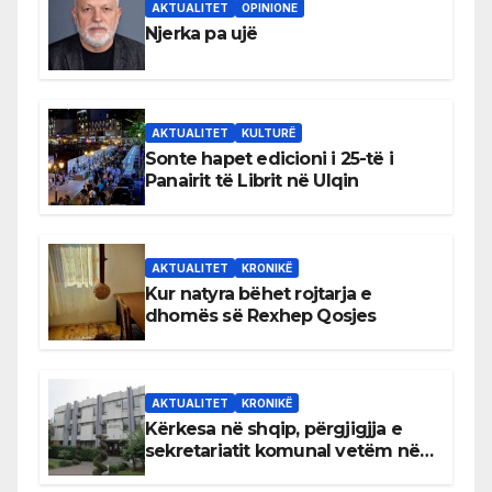
AKTUALITET
OPINIONE
Njerka pa ujë
AKTUALITET
KULTURË
Sonte hapet edicioni i 25-të i
Panairit të Librit në Ulqin
AKTUALITET
KRONIKË
Kur natyra bëhet rojtarja e
dhomës së Rexhep Qosjes
AKTUALITET
KRONIKË
Kërkesa në shqip, përgjigjja e
sekretariatit komunal vetëm në
gjuhën malazeze