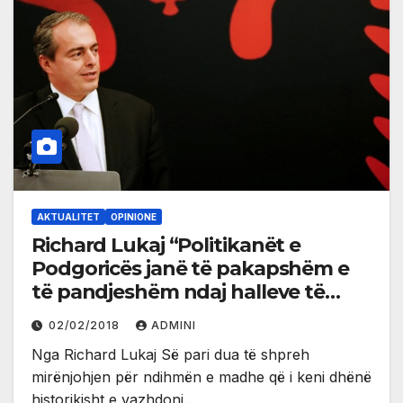
AKTUALITET
OPINIONE
Richard Lukaj “Politikanët e
Podgoricës janë të pakapshëm e
të pandjeshëm ndaj halleve të
popullit shqiptar”
02/02/2018
ADMINI
Nga Richard Lukaj Së pari dua të shpreh
mirënjohjen për ndihmën e madhe që i keni dhënë
historikisht e vazhdoni…