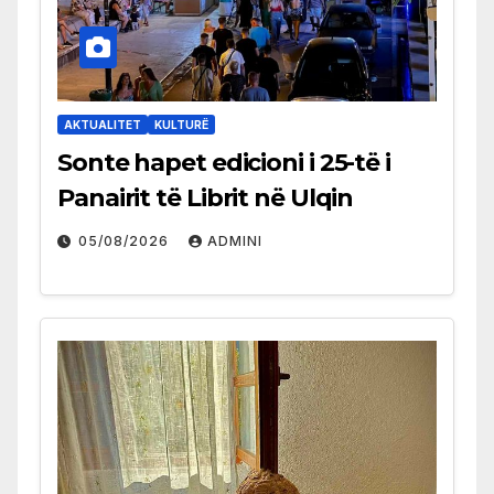
AKTUALITET
KULTURË
Sonte hapet edicioni i 25-të i
Panairit të Librit në Ulqin
05/08/2026
ADMINI