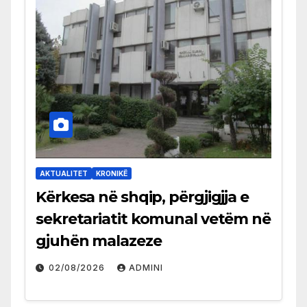
AKTUALITET
KRONIKË
Kërkesa në shqip, përgjigjja e
sekretariatit komunal vetëm në
gjuhën malazeze
02/08/2026
ADMINI