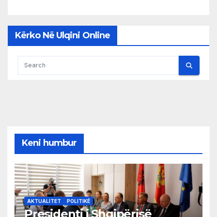
Kërko Në Ulqini Online
Keni humbur
AKTUALITET
POLITIKË
Presidenti i Shqipërisë