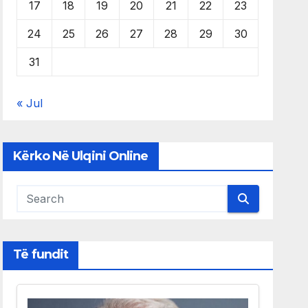
17
18
19
20
21
22
23
24
25
26
27
28
29
30
31
« Jul
Kërko Në Ulqini Online
Të fundit