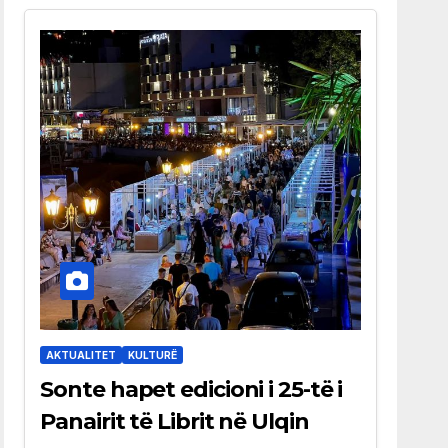
AKTUALITET
KULTURË
Sonte hapet edicioni i 25-të i
Panairit të Librit në Ulqin