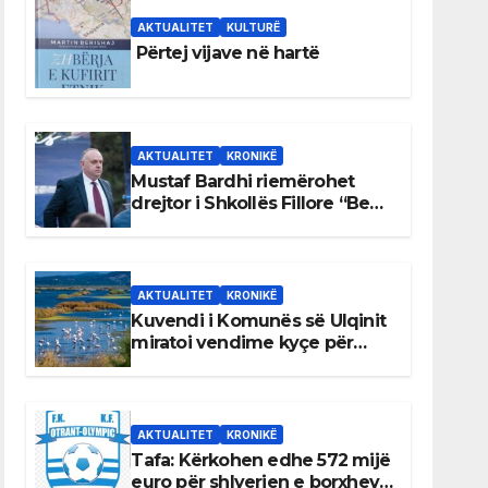
AKTUALITET
KULTURË
Përtej vijave në hartë
AKTUALITET
KRONIKË
Mustaf Bardhi riemërohet
drejtor i Shkollës Fillore “Bedri
Elezaga”
AKTUALITET
KRONIKË
Kuvendi i Komunës së Ulqinit
miratoi vendime kyçe për
mbrojtjen e natyrës dhe
menaxhimin e qëndrueshëm
të burimeve më të çmuara
AKTUALITET
KRONIKË
Tafa: Kërkohen edhe 572 mijë
euro për shlyerjen e borxheve