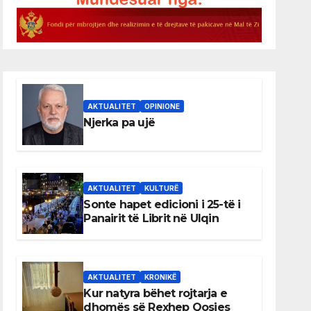
AKTUALITET
OPINIONE
Njerka pa ujë
AKTUALITET
KULTURË
Sonte hapet edicioni i 25-të i
Panairit të Librit në Ulqin
AKTUALITET
KRONIKË
Kur natyra bëhet rojtarja e
dhomës së Rexhep Qosjes