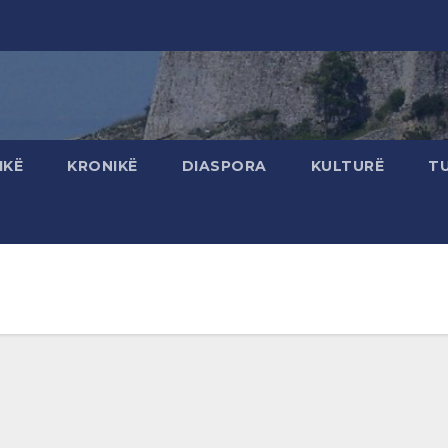
IKË
KRONIKË
DIASPORA
KULTURË
T