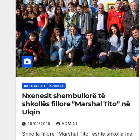
AKTUALITET
KRONIKË
Nxenesit shembullorë të
shkollës fillore ”Marshal Tito” në
Ulqin
16/01/2019
ADMINI
Shkolla fillore ”Marshal Tito” është shkolla me