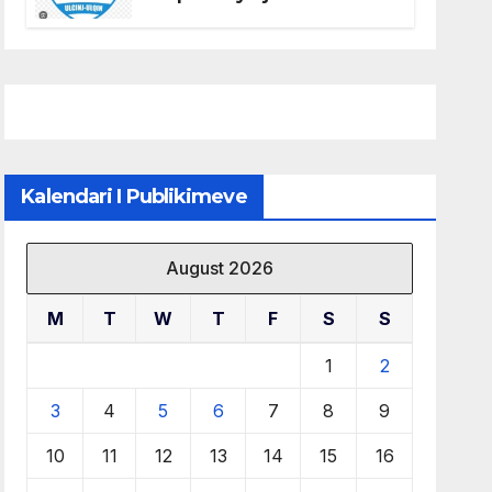
të KF Otrant – Salaj kërkoi
sqarime nga drejtuesit e
klubit
Kalendari I Publikimeve
August 2026
M
T
W
T
F
S
S
1
2
3
4
5
6
7
8
9
10
11
12
13
14
15
16