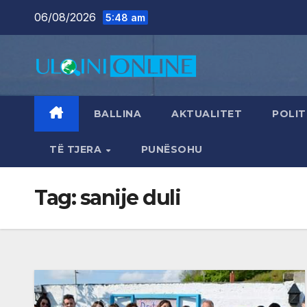
Skip
06/08/2026
5:48 am
to
content
BALLINA
AKTUALITET
POLIT
TË TJERA
PUNËSOHU
Tag:
sanije duli