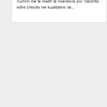
numrin më të madh të nxënësve por ndoshta
edhe shkolla më kualitative në…