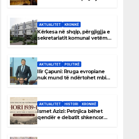
AKTUALITET
KRONIKË
Kërkesa në shqip, përgjigjja e
sekretariatit komunal vetëm
në gjuhën malazeze
AKTUALITET
POLITIKË
Ilir Çapuni: Rruga evropiane
nuk mund të ndërtohet mbi
ligje antikushtetuese
AKTUALITET
HISTORI
KRONIKË
Ismet Azizi: Petnjica bëhet
qendër e debatit shkencor
për Bihorin gjatë viteve 1939–
1948