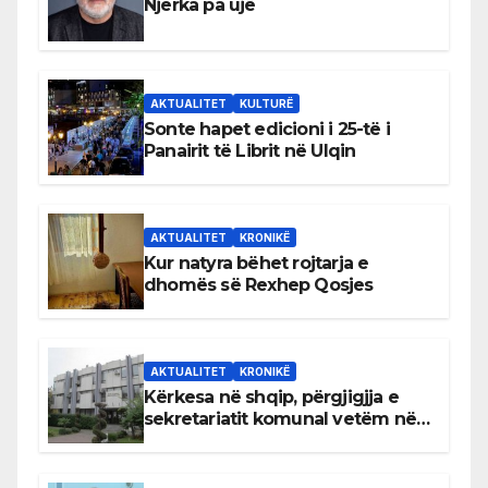
Njerka pa ujë
AKTUALITET
KULTURË
Sonte hapet edicioni i 25-të i
Panairit të Librit në Ulqin
AKTUALITET
KRONIKË
Kur natyra bëhet rojtarja e
dhomës së Rexhep Qosjes
AKTUALITET
KRONIKË
Kërkesa në shqip, përgjigjja e
sekretariatit komunal vetëm në
gjuhën malazeze