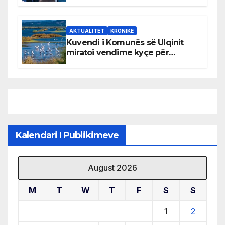
AKTUALITET
KRONIKË
Kuvendi i Komunës së Ulqinit
miratoi vendime kyçe për
mbrojtjen e natyrës dhe
menaxhimin e qëndrueshëm të
burimeve më të çmuara
Kalendari I Publikimeve
August 2026
M
T
W
T
F
S
S
1
2