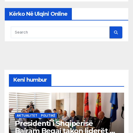
Kërko Në Ulqini Online
Keni humbur
AKTUALITET
POLITIKË
Presidenti i Shqipërisë
Bajram Begaj takon liderët e