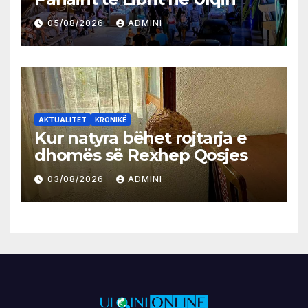
05/08/2026
ADMINI
AKTUALITET
KRONIKË
Kur natyra bëhet rojtarja e
dhomës së Rexhep Qosjes
03/08/2026
ADMINI