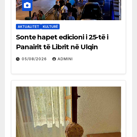
AKTUALITET
KULTURË
Sonte hapet edicioni i 25-të i
Panairit të Librit në Ulqin
05/08/2026
ADMINI