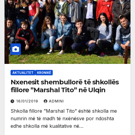
AKTUALITET
KRONIKË
Nxenesit shembullorë të shkollës
fillore ”Marshal Tito” në Ulqin
16/01/2019
ADMINI
Shkolla fillore ”Marshal Tito” është shkolla me
numrin më të madh të nxënësve por ndoshta
edhe shkolla më kualitative në…