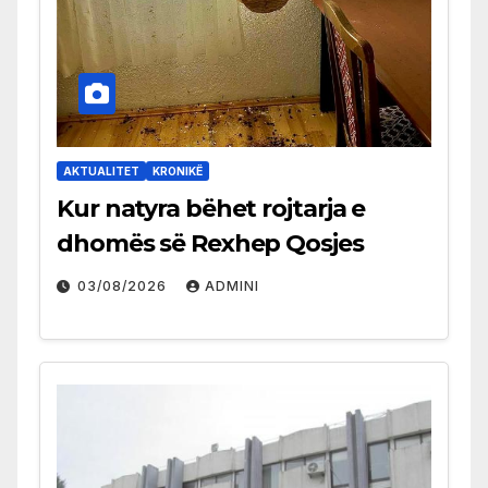
AKTUALITET
KRONIKË
Kur natyra bëhet rojtarja e
dhomës së Rexhep Qosjes
03/08/2026
ADMINI