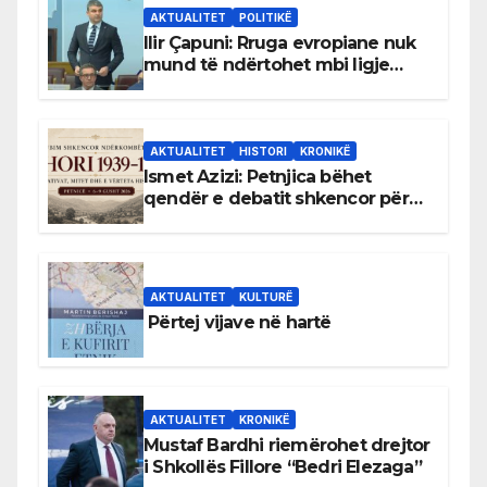
AKTUALITET
POLITIKË
Ilir Çapuni: Rruga evropiane nuk
mund të ndërtohet mbi ligje
antikushtetuese
AKTUALITET
HISTORI
KRONIKË
Ismet Azizi: Petnjica bëhet
qendër e debatit shkencor për
Bihorin gjatë viteve 1939–1948
AKTUALITET
KULTURË
Përtej vijave në hartë
AKTUALITET
KRONIKË
Mustaf Bardhi riemërohet drejtor
i Shkollës Fillore “Bedri Elezaga”