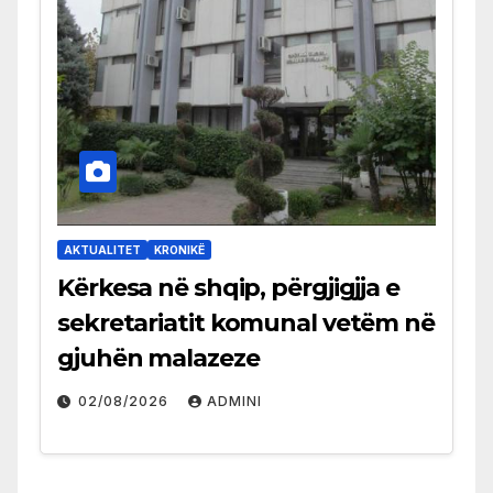
AKTUALITET
KRONIKË
Kërkesa në shqip, përgjigjja e
sekretariatit komunal vetëm në
gjuhën malazeze
02/08/2026
ADMINI