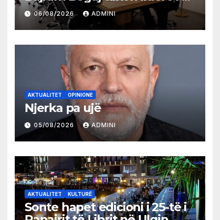
partive shqiptare në Ulqin
06/08/2026
ADMINI
AKTUALITET
OPINIONE
Njerka pa ujë
05/08/2026
ADMINI
AKTUALITET
KULTURË
Sonte hapet edicioni i 25-të i
Panairit të Librit në Ulqin