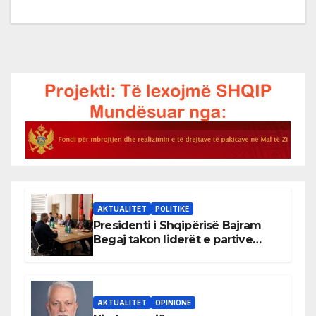
AKTUALITET
POLITIKË
Presidenti i Shqipërisë Bajram
Begaj takon liderët e partive
shqiptare në Ulqin
AKTUALITET
OPINIONE