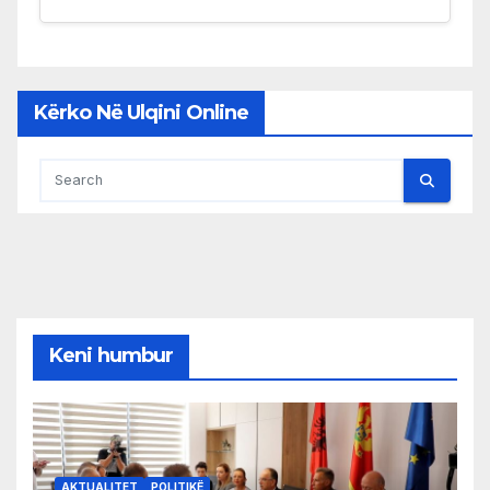
Kërko Në Ulqini Online
Keni humbur
AKTUALITET
POLITIKË