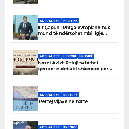
gjuhën malazeze
AKTUALITET
POLITIKË
Ilir Çapuni: Rruga evropiane nuk
mund të ndërtohet mbi ligje
antikushtetuese
AKTUALITET
HISTORI
KRONIKË
Ismet Azizi: Petnjica bëhet
qendër e debatit shkencor për
Bihorin gjatë viteve 1939–1948
AKTUALITET
KULTURË
Përtej vijave në hartë
AKTUALITET
KRONIKË