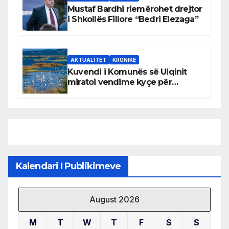
Mustaf Bardhi riemërohet drejtor
i Shkollës Fillore “Bedri Elezaga”
AKTUALITET
KRONIKË
Kuvendi i Komunës së Ulqinit
miratoi vendime kyçe për
mbrojtjen e natyrës dhe
menaxhimin e qëndrueshëm të
burimeve më të çmuara
Kalendari I Publikimeve
August 2026
M
T
W
T
F
S
S