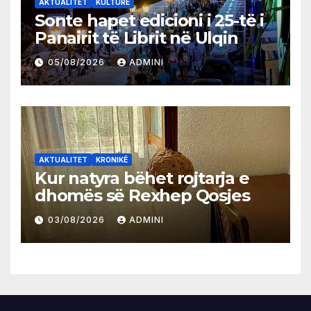
AKTUALITET
KULTURË
Sonte hapet edicioni i 25-të i
Panairit të Librit në Ulqin
05/08/2026
ADMINI
AKTUALITET
KRONIKË
Kur natyra bëhet rojtarja e
dhomës së Rexhep Qosjes
03/08/2026
ADMINI