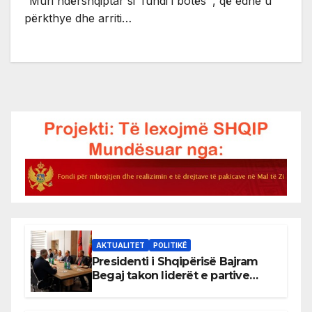
“Muri ndërshqiptar si ‘fundi i botës’”, që edhe u
përkthye dhe arriti…
AKTUALITET
POLITIKË
Presidenti i Shqipërisë Bajram
Begaj takon liderët e partive
shqiptare në Ulqin