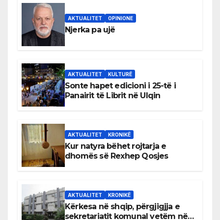
AKTUALITET
OPINIONE
Njerka pa ujë
AKTUALITET
KULTURË
Sonte hapet edicioni i 25-të i
Panairit të Librit në Ulqin
AKTUALITET
KRONIKË
Kur natyra bëhet rojtarja e
dhomës së Rexhep Qosjes
AKTUALITET
KRONIKË
Kërkesa në shqip, përgjigjja e
sekretariatit komunal vetëm në