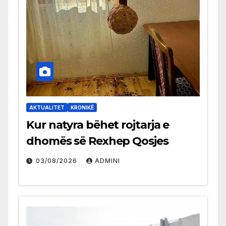
AKTUALITET
KRONIKË
Kur natyra bëhet rojtarja e
dhomës së Rexhep Qosjes
03/08/2026
ADMINI