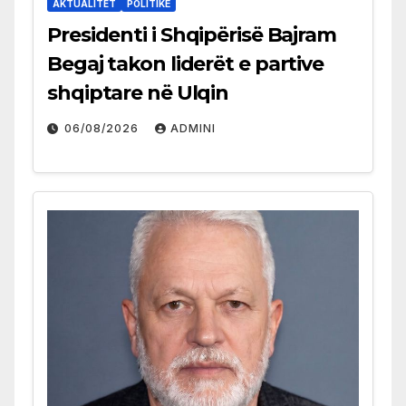
AKTUALITET
POLITIKË
Presidenti i Shqipërisë Bajram
Begaj takon liderët e partive
shqiptare në Ulqin
06/08/2026
ADMINI