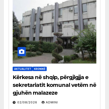
AKTUALITET
KRONIKË
Kërkesa në shqip, përgjigjja e
sekretariatit komunal vetëm në
gjuhën malazeze
02/08/2026
ADMINI