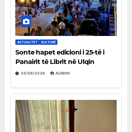
AKTUALITET
KULTURË
Sonte hapet edicioni i 25-të i
Panairit të Librit në Ulqin
05/08/2026
ADMINI