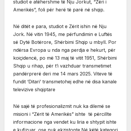
studiot e atëhershme të Nju Jorkut, “Zëri i
Amerikës”, foli për herë të parë në shqip.
Në ditët e para, studiot e Zërit ishin në Nju
Jork. Në vitin 1945, me përfundimin e Luftës
së Dytë Botërore, Shërbimi Shqip u mbyll. Por
ndërsa Evropa u nda nga perdja e hekurt, për
koiçidencë, po më 13 maj të vitit 1951, Shërbimi
Shqip u rihap, për t’i vazhduar transmetimet
pandërprerë deri me 14 mars 2025. Viteve të
fundit ‘Ditari’ transmetohej edhe në disa kanale
televizive shqiptare
Në sajë të profesionalizmit nuk ka dilemë se
misioni i “Zërit të Amerikës” ishte të përcillte
informacione nga vendet ku liria e shtypit ishte
e kufizuar, ose nuk ekzistonte.Në këtë kategori