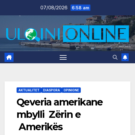
Skip
07/08/2026
6:58 am
to
content
AKTUALITET
DIASPORA
OPINIONE
Qeveria amerikane
mbylli Zërin e
Amerikës