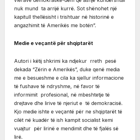
vlerave demokratike-dëm që asnjë kundërshtar
nuk mund ta arrijë kurrë. Sot shënohet një
kapitull thellësisht i trishtuar në historinë e
angazhimit të Amerikës me botën”.
Medie e veçantë për shqiptarët
Autori i këtij shkrimi ka ndjekur rreth pesë
dekada “Zërin e Amerikës”, duke qenë media
me e besueshme e cila ka sjellur informacione
të fushave të ndryshme, në favor të
informimit profesional, në mbeshtetje të
drejtave dhe lirive të njeriut e të demokracisë.
Kjo medie ishte e veçantë për ne shqiptarët të
cilët në kuadër të ish kampit socialist kemi
vuajtur për lirinë e mendimit dhe të fjalës së
lirë.