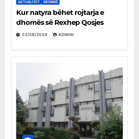
AKTUALITET
KRONIKË
Kur natyra bëhet rojtarja e
dhomës së Rexhep Qosjes
03/08/2026
ADMINI