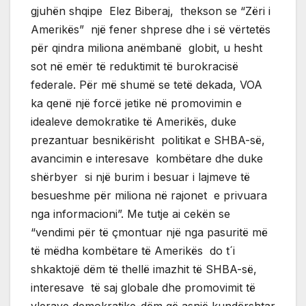
gjuhën shqipe Elez Biberaj, thekson se “Zëri i
Amerikës” një fener shprese dhe i së vërtetës
për qindra miliona anëmbanë globit, u hesht
sot në emër të reduktimit të burokracisë
federale. Për më shumë se tetë dekada, VOA
ka qenë një forcë jetike në promovimin e
idealeve demokratike të Amerikës, duke
prezantuar besnikërisht politikat e SHBA-së,
avancimin e interesave kombëtare dhe duke
shërbyer si një burim i besuar i lajmeve të
besueshme për miliona në rajonet e privuara
nga informacioni”. Me tutje ai cekën se
“vendimi për të çmontuar një nga pasuritë më
të mëdha kombëtare të Amerikës do t´i
shkaktojë dëm të thellë imazhit të SHBA-së,
interesave të saj globale dhe promovimit të