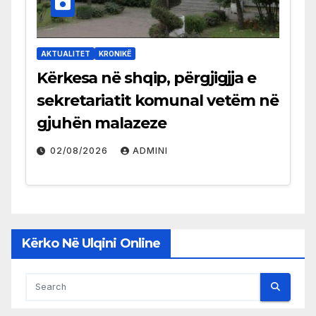
AKTUALITET
KRONIKË
Kërkesa në shqip, përgjigjja e
sekretariatit komunal vetëm në
gjuhën malazeze
02/08/2026
ADMINI
Kërko Në Ulqini Online