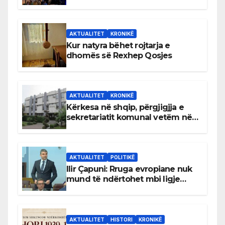
AKTUALITET
KRONIKË
Kur natyra bëhet rojtarja e
dhomës së Rexhep Qosjes
AKTUALITET
KRONIKË
Kërkesa në shqip, përgjigjja e
sekretariatit komunal vetëm në
gjuhën malazeze
AKTUALITET
POLITIKË
Ilir Çapuni: Rruga evropiane nuk
mund të ndërtohet mbi ligje
antikushtetuese
AKTUALITET
HISTORI
KRONIKË