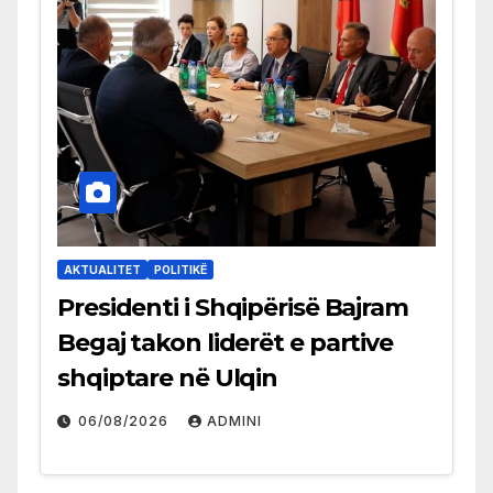
AKTUALITET
POLITIKË
Presidenti i Shqipërisë Bajram
Begaj takon liderët e partive
shqiptare në Ulqin
06/08/2026
ADMINI