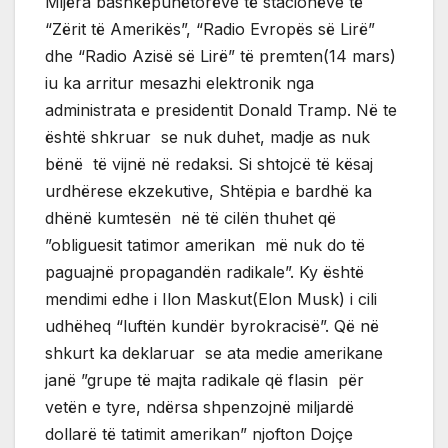
Mijëra bashkëpunëtorëve të stacionëve të
“Zërit të Amerikës”, “Radio Evropës së Lirë”
dhe “Radio Azisë së Lirë” të premten(14 mars)
iu ka arritur mesazhi elektronik nga
administrata e presidentit Donald Tramp. Në te
është shkruar se nuk duhet, madje as nuk
bënë të vijnë në redaksi. Si shtojcë të kësaj
urdhërese ekzekutive, Shtëpia e bardhë ka
dhënë kumtesën në të cilën thuhet që
”obliguesit tatimor amerikan më nuk do të
paguajnë propagandën radikale”. Ky është
mendimi edhe i Ilon Maskut(Elon Musk) i cili
udhëheq “luftën kundër byrokracisë”. Që në
shkurt ka deklaruar se ata medie amerikane
janë ”grupe të majta radikale që flasin për
vetën e tyre, ndërsa shpenzojnë miljardë
dollarë të tatimit amerikan” njofton Dojçe