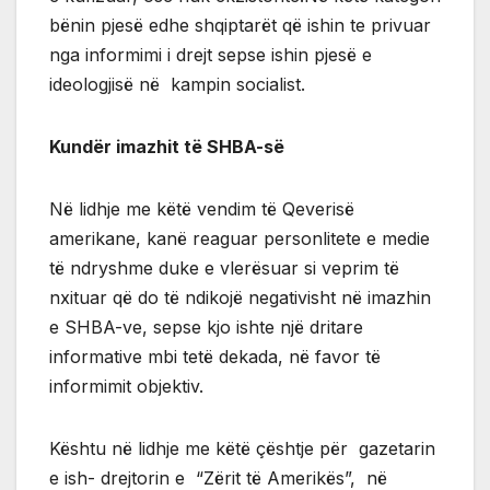
bënin pjesë edhe shqiptarët që ishin te privuar
nga informimi i drejt sepse ishin pjesë e
ideologjisë në kampin socialist.
Kundër imazhit të SHBA-së
Në lidhje me këtë vendim të Qeverisë
amerikane, kanë reaguar personlitete e medie
të ndryshme duke e vlerësuar si veprim të
nxituar që do të ndikojë negativisht në imazhin
e SHBA-ve, sepse kjo ishte një dritare
informative mbi tetë dekada, në favor të
informimit objektiv.
Kështu në lidhje me këtë çështje për gazetarin
e ish- drejtorin e “Zërit të Amerikës”, në