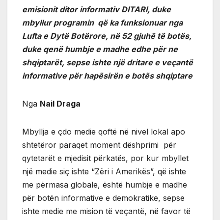
emisionit ditor informativ DITARI, duke
mbyllur programin që ka funksionuar nga
Lufta e Dytë Botërore, në 52 gjuhë të botës,
duke qenë humbje e madhe edhe për ne
shqiptarët, sepse ishte një dritare e veçantë
informative për hapësirën e botës shqiptare
Nga
Nail Draga
Mbyllja e çdo medie qoftë në nivel lokal apo
shtetëror paraqet moment dëshprimi për
qytetarët e mjedisit përkatës, por kur mbyllet
një medie siç ishte “Zëri i Amerikës”, që ishte
me përmasa globale, është humbje e madhe
për botën informative e demokratike, sepse
ishte medie me mision të veçantë, në favor të