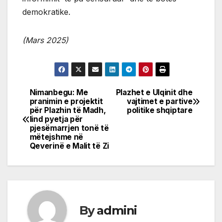
demokratike.
(Mars 2025)
Nimanbegu: Me
Plazhet e Ulqinit dhe
Post
pranimin e projektit
vajtimet e partive
për Plazhin të Madh,
politike shqiptare
navigation
lind pyetja për
pjesëmarrjen tonë të
mëtejshme në
Qeverinë e Malit të Zi
By
admini