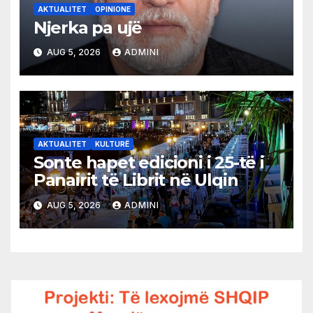
AKTUALITET
OPINIONE
Njerka pa ujë
AUG 5, 2026
ADMINI
AKTUALITET
KULTURË
Sonte hapet edicioni i 25-të i
Panairit të Librit në Ulqin
AUG 5, 2026
ADMINI