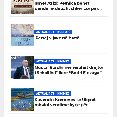
Ismet Azizi: Petnjica bëhet
qendër e debatit shkencor për
Bihorin gjatë viteve 1939–1948
AKTUALITET
KULTURË
Përtej vijave në hartë
AKTUALITET
KRONIKË
Mustaf Bardhi riemërohet drejtor
i Shkollës Fillore “Bedri Elezaga”
AKTUALITET
KRONIKË
Kuvendi i Komunës së Ulqinit
miratoi vendime kyçe për
mbrojtjen e natyrës dhe
menaxhimin e qëndrueshëm të