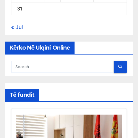
31
« Jul
Kërko Në Ulqini Online
Të fundit