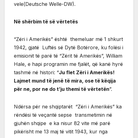
vele(Deutsche Welle-DW).
Në shërbim të së vërtetës
“Zëri i Amerikës” është themeluar më 1 shkurt
1942, gjatë Luftës së Dytë Botërore, ku folësi i
emisionit të parë të “Zërit të Amerikës”, William
Hale, e hapi programin me fjalët, që kanë hyrë
tashmë në histori: “
Ju flet Zëri i Amerikës!
Lajmet mund të jenë të mira, ose të këqija
për ne, por ne do t’ju themi të vërtetën
”.
Ndërsa për ne shqiptarët “Zëri i Amerikës” ka
rëndësi të veçantë sepse transmetimin në
gjuhën shqipe e ka nisur 82 vite më parë
pikërisht me 13 maj të vitit 1943, kur nga