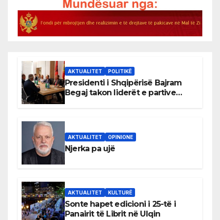
AKTUALITET
POLITIKË
Presidenti i Shqipërisë Bajram
Begaj takon liderët e partive
shqiptare në Ulqin
AKTUALITET
OPINIONE
Njerka pa ujë
AKTUALITET
KULTURË
Sonte hapet edicioni i 25-të i
Panairit të Librit në Ulqin