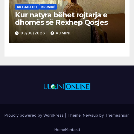
AKTUALITET
KRONIKË
Kur natyra bëhet rojtarja e
dhomës së Rexhep Qosjes
03/08/2026
ADMINI
Proudly powered by WordPress
|
Theme:
Newsup
by
Themeansar
.
Home
Kontakti