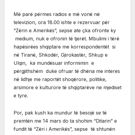
Më parë përmes radios e më vonë në
televizion, ora 18.00 ishte e rezervuar për
“Zërin e Amerikës”, sepse ate çka ofronte ky
medium, nuk e ofronin të tjerët. Mbulimi i tërë
hapësirëes shqiptare me korrespondentët si
në Tiranë, Shkodër, Gjirokastër, Shkup e
Ulqin, ka mundësuar informimin e
përgjithshëm duke ofruar të dhëna me interes
në lidhje me raportët shoqërore, politike,
arsimore e kulturore të shqiptarëve ne mjediset
e tyre.
Por, pak kush ka mundur të besojë se të
premtën me 14 mars do ta shohim “Ditarin” e
fundit të “Zëri i Amerikës”, sepse të shtunën