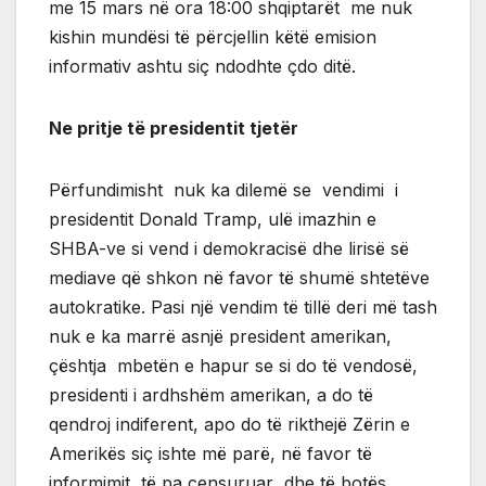
me 15 mars në ora 18:00 shqiptarët me nuk
kishin mundësi të përcjellin këtë emision
informativ ashtu siç ndodhte çdo ditë.
Ne pritje të presidentit tjetër
Përfundimisht nuk ka dilemë se vendimi i
presidentit Donald Tramp, ulë imazhin e
SHBA-ve si vend i demokracisë dhe lirisë së
mediave që shkon në favor të shumë shtetëve
autokratike. Pasi një vendim të tillë deri më tash
nuk e ka marrë asnjë president amerikan,
çështja mbetën e hapur se si do të vendosë,
presidenti i ardhshëm amerikan, a do të
qendroj indiferent, apo do të rikthejë Zërin e
Amerikës siç ishte më parë, në favor të
informimit të pa censuruar dhe të botës