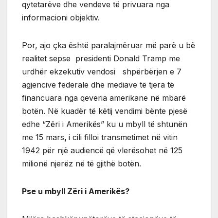
qytetarëve dhe vendeve të privuara nga
informacioni objektiv.
Por, ajo çka është paralajmëruar më parë u bë
realitet sepse presidenti Donald Tramp me
urdhër ekzekutiv vendosi shpërbërjen e 7
agjencive federale dhe mediave të tjera të
financuara nga qeveria amerikane në mbarë
botën. Në kuadër të këtij vendimi bënte pjesë
edhe “Zëri i Amerikës” ku u mbyll të shtunën
me 15 mars
,
i cili filloi transmetimet në vitin
1942 për një audiencë që vlerësohet në 125
milionë njerëz në të gjithë botën.
Pse u mbyll Zëri i Amerikës?