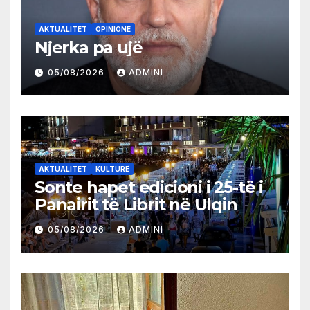
AKTUALITET
OPINIONE
Njerka pa ujë
05/08/2026
ADMINI
AKTUALITET
KULTURË
Sonte hapet edicioni i 25-të i
Panairit të Librit në Ulqin
05/08/2026
ADMINI