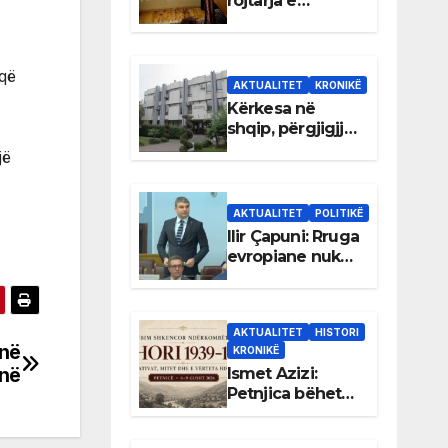
rojtarja e
dhomës së
Rexhep Qosjes
 që
AKTUALITET
KRONIKË
Kërkesa në
shqip, përgjigjja
e sekretariatit
jë
komunal vetëm
në gjuhën
malazeze
AKTUALITET
POLITIKË
Ilir Çapuni: Rruga
evropiane nuk
mund të
ndërtohet mbi
ligje
AKTUALITET
HISTORI
antikushtetuese
 në
KRONIKË
në
Ismet Azizi:
Petnjica bëhet
qendër e
debatit