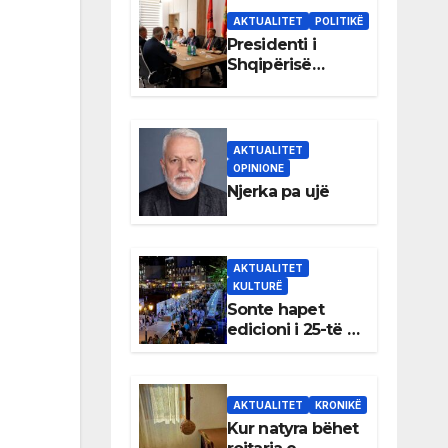
AKTUALITET
POLITIKË
Presidenti i
Shqipërisë
Bajram Begaj
takon liderët e
partive
shqiptare në
AKTUALITET
Ulqin
OPINIONE
Njerka pa ujë
AKTUALITET
KULTURË
Sonte hapet
edicioni i 25-të i
Panairit të Librit
në Ulqin
AKTUALITET
KRONIKË
Kur natyra bëhet