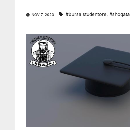
#bursa studentore
,
#shoqata
NOV 7, 2023