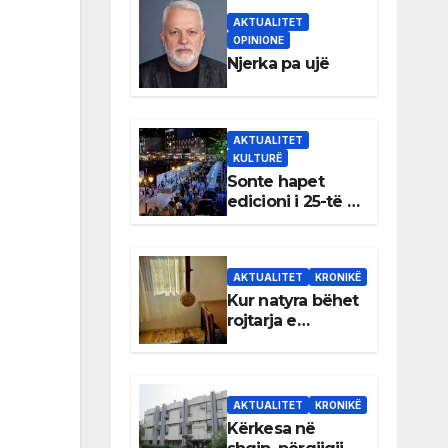
AKTUALITET
OPINIONE
Njerka pa ujë
AKTUALITET
KULTURË
Sonte hapet
edicioni i 25-të i
Panairit të Librit
në Ulqin
AKTUALITET
KRONIKË
Kur natyra bëhet
rojtarja e
dhomës së
Rexhep Qosjes
AKTUALITET
KRONIKË
Kërkesa në