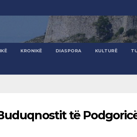
IKË
KRONIKË
DIASPORA
KULTURË
T
 Buduqnostit të Podgoric