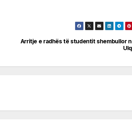
Arritje e radhës të studentit shembullor 
Ulq