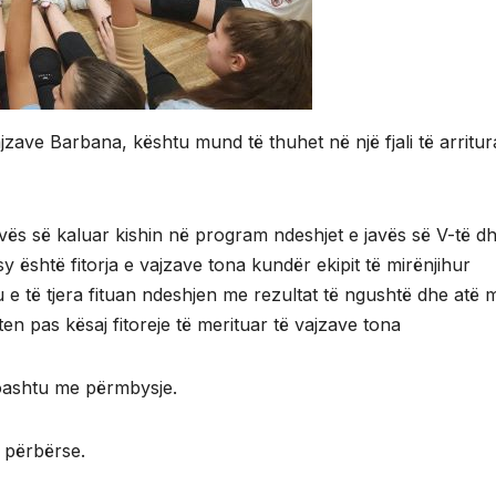
ajzave Barbana, kështu mund të thuhet në një fjali të arritur
avës së kaluar kishin në program ndeshjet e javës së V-të dh
 sy është fitorja e vajzave tona kundër ekipit të mirënjihur
e të tjera fituan
ndeshjen me rezultat të ngushtë dhe atë 
n pas kësaj fitoreje të merituar të vajzave tona
poashtu me përmbysje.
 përbërse.