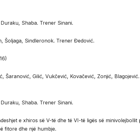
, Duraku, Shaba. Trener Sinani.
n, Šoljaga, Sindleronok. Trener Đedović.
16)
, Šaranović, Gilić, Vukčević, Kovačević, Zonjić, Blagojević.
, Duraku, Shaba. Trener Sinani.
eshjet e xhiros së V-të dhe të VI-të ligës së minivolejbollit
një fitore dhe një humbje.