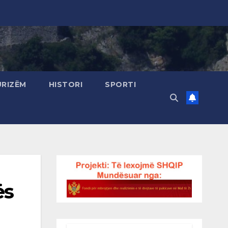
URIZËM
HISTORI
SPORTI
ës