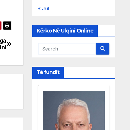
« Jul
Kërko Në Ulqini Online
nga
ini
Të fundit