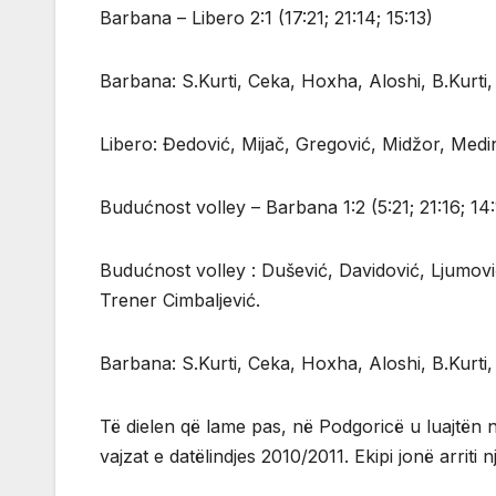
Barbana – Libero 2:1 (17:21; 21:14; 15:13)
Barbana: S.Kurti, Ceka, Hoxha, Aloshi, B.Kurti
Libero: Đedović, Mijač, Gregović, Midžor, Medi
Budućnost volley – Barbana 1:2 (5:21; 21:16; 14:
Budućnost volley : Dušević, Davidović, Ljumović
Trener Cimbaljević.
Barbana: S.Kurti, Ceka, Hoxha, Aloshi, B.Kurti
Të dielen që lame pas, në Podgoricë u luajtën nd
vajzat e datëlindjes 2010/2011. Ekipi jonë arriti 