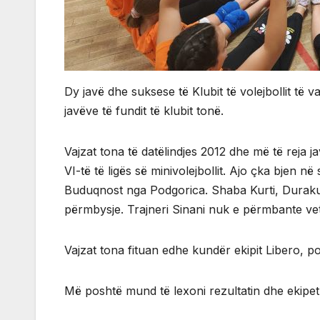
Dy javë dhe suksese të Klubit të volejbollit të v
javëve të fundit të klubit tonë.
Vajzat tona të datëlindjes 2012 dhe më të reja j
VI-të të ligës së minivolejbollit. Ajo çka bjen në
Buduqnost nga Podgorica. Shaba Kurti, Duraku 
përmbysje. Trajneri Sinani nuk e përmbante vete
Vajzat tona fituan edhe kundër ekipit Libero, 
Më poshtë mund të lexoni rezultatin dhe ekipet