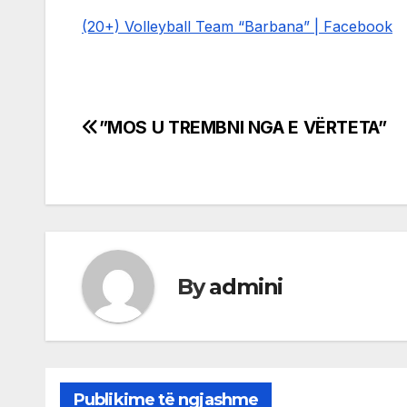
(20+) Volleyball Team “Barbana” | Facebook
”MOS U TREMBNI NGA E VËRTETA”
Post
navigation
By
admini
Publikime të ngjashme