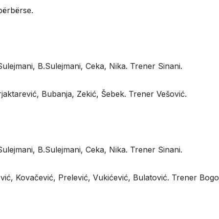
përbërse.
Sulejmani, B.Sulejmani, Ceka, Nika. Trener Sinani.
rjaktarević, Bubanja, Zekić, Šebek. Trener Vešović.
Sulejmani, B.Sulejmani, Ceka, Nika. Trener Sinani.
vić, Kovačević, Prelević, Vukićević, Bulatović. Trener Bogoj