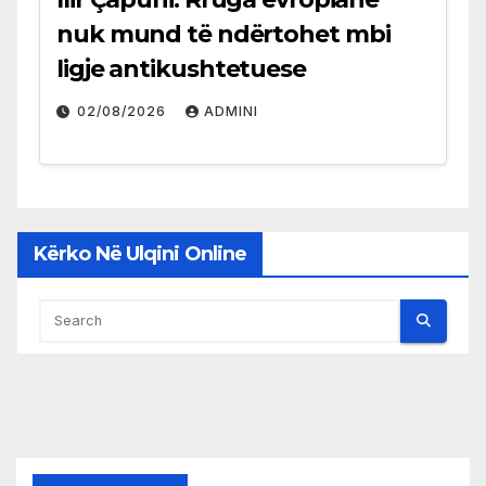
nuk mund të ndërtohet mbi
ligje antikushtetuese
02/08/2026
ADMINI
Kërko Në Ulqini Online