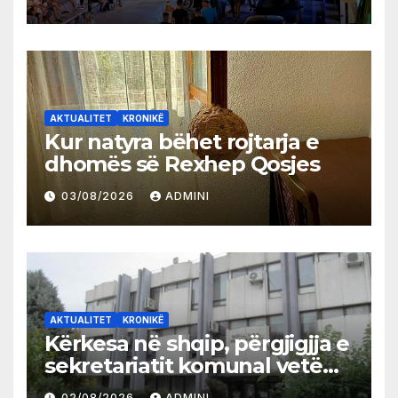
AKTUALITET
KRONIKË
Kur natyra bëhet rojtarja e
dhomës së Rexhep Qosjes
03/08/2026
ADMINI
AKTUALITET
KRONIKË
Kërkesa në shqip, përgjigjja e
sekretariatit komunal vetëm
në gjuhën malazeze
02/08/2026
ADMINI