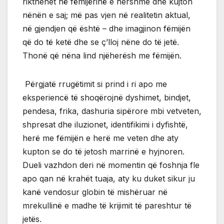
rikthehet në fëmijërinë e hershme dhe kujton
nënën e saj; më pas vjen në realitetin aktual,
në gjendjen që është – dhe imagjinon fëmijën
që do të ketë dhe se ç’lloj nëne do të jetë.
Thonë që nëna lind njëherësh me fëmijën.
Përgjatë rrugëtimit si prind i ri apo me
eksperiencë të shoqërojnë dyshimet, bindjet,
pendesa, frika, dashuria sipërore mbi vetveten,
shpresat dhe iluzionet, identifikimi i dyfishtë,
herë me fëmijën e herë me veten dhe aty
kupton se do të jetosh marrinë e hyjnoren.
Dueli vazhdon deri në momentin që foshnja fle
apo qan në krahët tuaja, aty ku duket sikur ju
kanë vendosur globin të mishëruar në
mrekullinë e madhe të krijimit të pareshtur të
jetës.