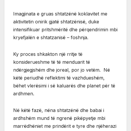
Imagjinata e gruas shtatzënë koklavitet me
aktivitetin onirik gjatë shtatzënisë, duke
intensifikuar pritshmëritë dhe përqendrimin mbi
kryefjalën e shtatzanisë – foshnja.
Ky proces shkakton një rritje të
konsiderueshme të të menduarit të
ndërgjegjshëm dhe joreal, por jo vetëm. Në
këtë periudhë reflektimi të vazhdueshëm,
bëhet vlerësimi i së kaluarës dhe planet për të
ardhmen.
Në këtë fazë, nëna shtatzënë dhe babai i
ardhshëm mund të ngrenë pikëpyetje mbi
marrëdhëniet me prindërit e tyre dhe njëherazi