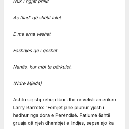
Nuk i ngjet prillit
As fllad’ që shëtit lulet
E me erna veshet
Foshnjës që i qeshet
Nanës, kur mbi te përkulet.
(Ndre Mjeda)
Ashtu siç shprehej dikur dhe novelisti amerikan
Larry Barreto: “Fëmijët janë pluhur yjesh i
hedhur nga dora e Perëndisë. Fatlume është
gruaja që njeh dhembjet e lindjes, sepse ajo ka