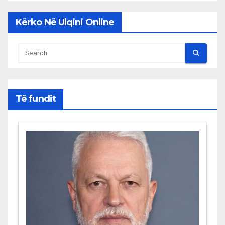
Kërko Në Ulqini Online
Të fundit