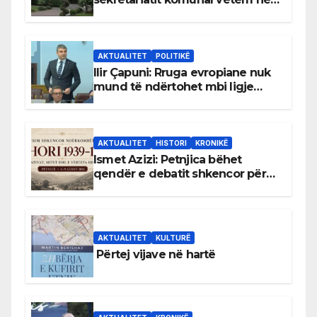
gjuhën malazeze
AKTUALITET
POLITIKË
Ilir Çapuni: Rruga evropiane nuk
mund të ndërtohet mbi ligje
antikushtetuese
AKTUALITET
HISTORI
KRONIKË
Ismet Azizi: Petnjica bëhet
qendër e debatit shkencor për
Bihorin gjatë viteve 1939–1948
AKTUALITET
KULTURË
Përtej vijave në hartë