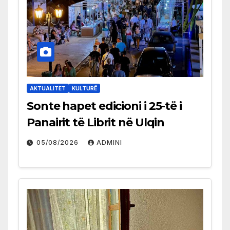
AKTUALITET
KULTURË
Sonte hapet edicioni i 25-të i
Panairit të Librit në Ulqin
05/08/2026
ADMINI