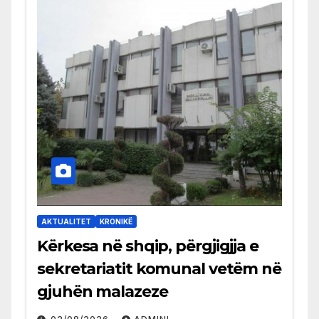
AKTUALITET
KRONIKË
Kërkesa në shqip, përgjigjja e
sekretariatit komunal vetëm në
gjuhën malazeze