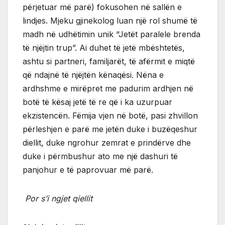
përjetuar më parë) fokusohen në sallën e
lindjes. Mjeku gjinekolog luan një rol shumë të
madh në udhëtimin unik “Jetët paralele brenda
të njëjtin trup”. Ai duhet të jetë mbështetës,
ashtu si partneri, familjarët, të afërmit e miqtë
që ndajnë të njëjtën kënaqësi. Nëna e
ardhshme e mirëpret me padurim ardhjen në
botë të kësaj jetë të re që i ka uzurpuar
ekzistencën. Fëmija vjen në botë, pasi zhvillon
përleshjen e parë me jetën duke i buzëqeshur
diellit, duke ngrohur zemrat e prindërve dhe
duke i përmbushur ato me një dashuri të
panjohur e të paprovuar më parë.
Por s’i ngjet qiellit