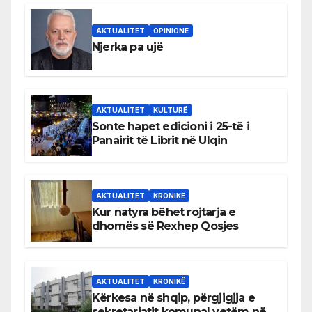
AKTUALITET
OPINIONE
Njerka pa ujë
AKTUALITET
KULTURË
Sonte hapet edicioni i 25-të i
Panairit të Librit në Ulqin
AKTUALITET
KRONIKË
Kur natyra bëhet rojtarja e
dhomës së Rexhep Qosjes
AKTUALITET
KRONIKË
Kërkesa në shqip, përgjigjja e
sekretariatit komunal vetëm në