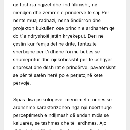
që foshnja ngjizet dhe lind fillimisht, në
mendjen dhe zemrën e prindërve të saj. Për
nëntë muaj radhazi, nëna ëndërron dhe
projekton kukullën ose princin e ardhshëm që
do t’ia ndryshojë jetën kryekëput. Deri në
çastin kur fëmija del në dritë, fantazitë
shërbejnë për t’i dhënë formë bebes së
shumëpritur dhe njëkohësisht për të ushqyer
shpresat dhe dëshirat e prindërve, pavarësisht
se për të satën herë po e përjetojnë këtë
përvojë.
Sipas disa psikologëve, mendimet e nënës së
ardhshme karakterizohen nga një ndërthurje
perceptimesh e ndijimesh që enden midis së
kaluarës, së tashmes dhe të ardhmes. Ajo