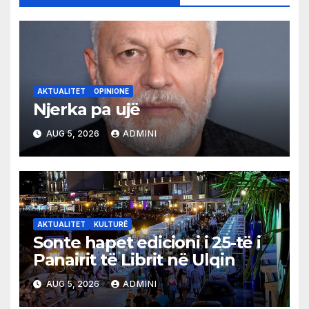
AKTUALITET
OPINIONE
Njerka pa ujë
AUG 5, 2026
ADMINI
AKTUALITET
KULTURË
Sonte hapet edicioni i 25-të i
Panairit të Librit në Ulqin
AUG 5, 2026
ADMINI