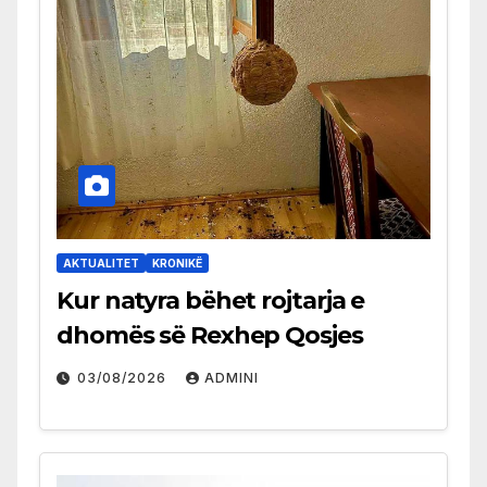
AKTUALITET
KRONIKË
Kur natyra bëhet rojtarja e
dhomës së Rexhep Qosjes
03/08/2026
ADMINI