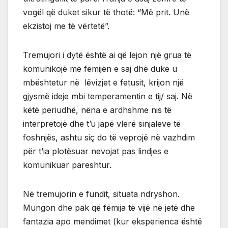
vogël që duket sikur të thotë: “Më prit. Unë
ekzistoj me të vërtetë”.
Tremujori i dytë është ai që lejon një grua të
komunikojë me fëmijën e saj dhe duke u
mbështetur në lëvizjet e fetusit, krijon një
gjysmë ideje mbi temperamentin e tij/ saj. Në
këtë periudhë, nëna e ardhshme nis të
interpretojë dhe t’u japë vlerë sinjaleve të
foshnjës, ashtu siç do të veprojë në vazhdim
për t’ia plotësuar nevojat pas lindjes e
komunikuar pareshtur.
Në tremujorin e fundit, situata ndryshon.
Mungon dhe pak që fëmija të vijë në jetë dhe
fantazia apo mendimet (kur eksperienca është