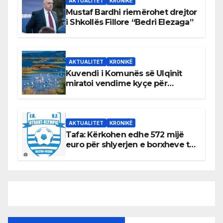
AKTUALITET
KRONIKË
Mustaf Bardhi riemërohet drejtor
i Shkollës Fillore “Bedri Elezaga”
AKTUALITET
KRONIKË
Kuvendi i Komunës së Ulqinit
miratoi vendime kyçe për
mbrojtjen e natyrës dhe
menaxhimin e qëndrueshëm të
burimeve më të çmuara
AKTUALITET
KRONIKË
Tafa: Kërkohen edhe 572 mijë
euro për shlyerjen e borxheve të
KF Otrant – Salaj kërkoi sqarime
nga drejtuesit e klubit