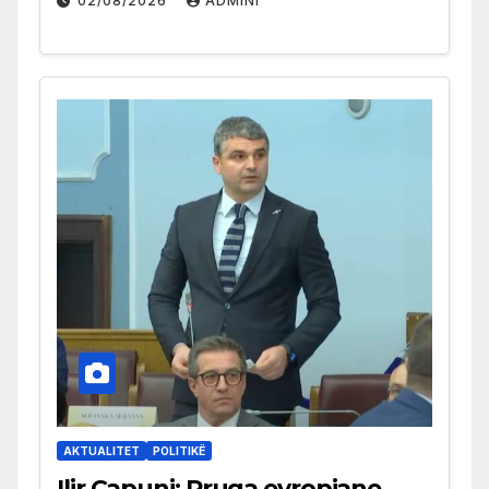
02/08/2026
ADMINI
AKTUALITET
POLITIKË
Ilir Çapuni: Rruga evropiane