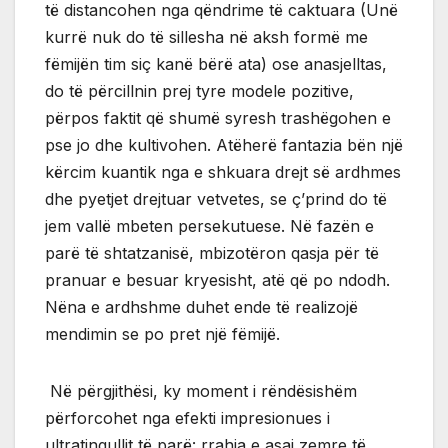
të distancohen nga qëndrime të caktuara (Unë
kurrë nuk do të sillesha në aksh formë me
fëmijën tim siç kanë bërë ata) ose anasjelltas,
do të përcillnin prej tyre modele pozitive,
përpos faktit që shumë syresh trashëgohen e
pse jo dhe kultivohen. Atëherë fantazia bën një
kërcim kuantik nga e shkuara drejt së ardhmes
dhe pyetjet drejtuar vetvetes, se ç’prind do të
jem vallë mbeten persekutuese. Në fazën e
parë të shtatzanisë, mbizotëron qasja për të
pranuar e besuar kryesisht, atë që po ndodh.
Nëna e ardhshme duhet ende të realizojë
mendimin se po pret një fëmijë.
Në përgjithësi, ky moment i rëndësishëm
përforcohet nga efekti impresionues i
ultratingullit të parë: rrahja e asaj zemre të