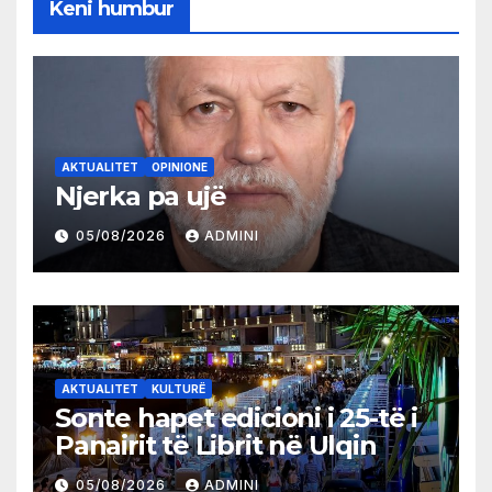
Keni humbur
AKTUALITET
OPINIONE
Njerka pa ujë
05/08/2026
ADMINI
AKTUALITET
KULTURË
Sonte hapet edicioni i 25-të i
Panairit të Librit në Ulqin
05/08/2026
ADMINI