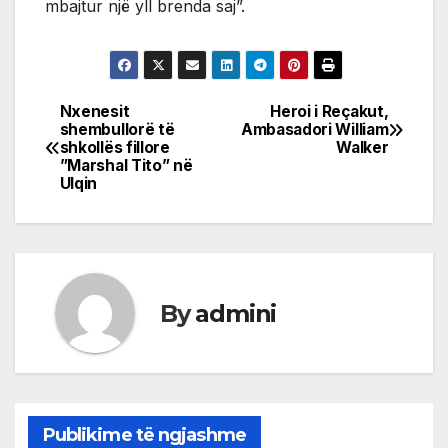
mbajtur një yll brenda saj”.
Nxenesit
Heroi i Reçakut,
Post
shembullorë të
Ambasadori William
shkollës fillore
Walker
navigation
”Marshal Tito” në
Ulqin
By
admini
Publikime të ngjashme