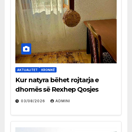
AKTUALITET
KRONIKË
Kur natyra bëhet rojtarja e
dhomës së Rexhep Qosjes
03/08/2026
ADMINI