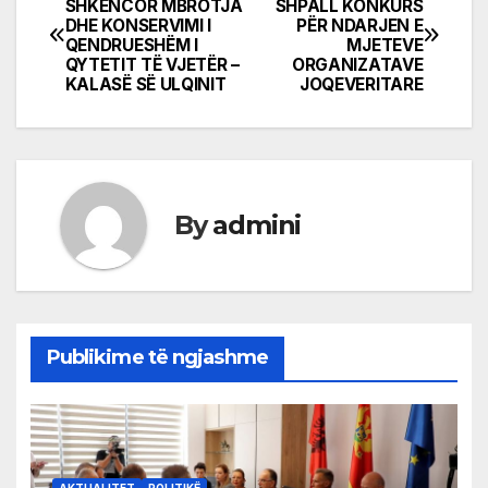
SHKENCOR MBROTJA
SHPALL KONKURS
DHE KONSERVIMI I
PËR NDARJEN E
navigation
QENDRUESHËM I
MJETEVE
QYTETIT TË VJETËR –
ORGANIZATAVE
KALASË SË ULQINIT
JOQEVERITARE
By
admini
Publikime të ngjashme
AKTUALITET
POLITIKË