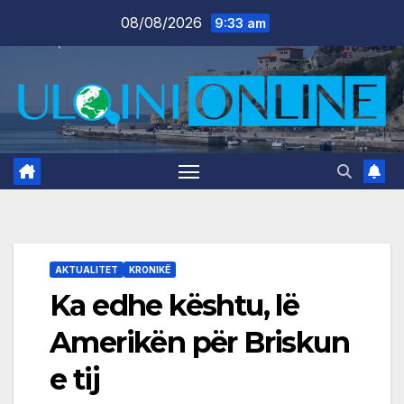
Skip
08/08/2026
9:33 am
to
content
AKTUALITET
KRONIKË
Ka edhe kështu, lë
Amerikën për Briskun
e tij