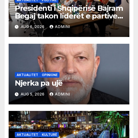
Presidenti i Shqipërisë Bajram
Begaj takon liderët e partive
shqiptare në Ulqin
AUG 6, 2026
ADMINI
AKTUALITET
OPINIONE
Njerka pa ujë
AUG 5, 2026
ADMINI
AKTUALITET
KULTURË