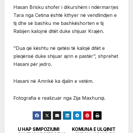
Hasan Brisku shofer i dikurshëm i ndërmarrjes
Tara nga Cetina është kthyer në vendlindjen e
tij dhe së bashku me bashkëshorten e tij
Rabijen kalojnë ditët duke shijuar Krajën.
‘’Dua që kështu në qetësi të kalojë ditët e
pleqërisë duke shijuar ajrin e pastër’’, shprehet
Hasani për jedro.
Hasani në Amrikë ka djalin e vetëm.
Fotografia e realizuar nga Zija Maxhuriqi.
U HAP SIMPOZIUMI
KOMUNA E ULQINIT
Post