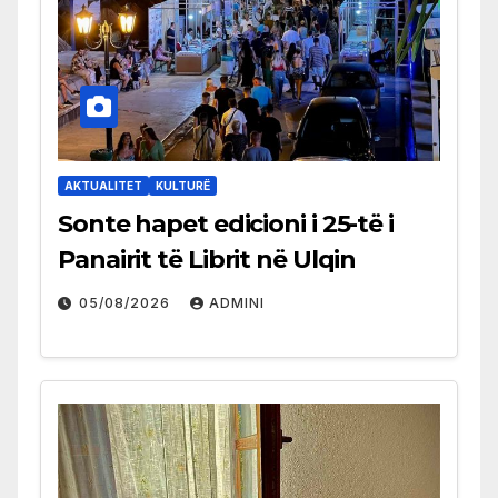
AKTUALITET
KULTURË
Sonte hapet edicioni i 25-të i
Panairit të Librit në Ulqin
05/08/2026
ADMINI