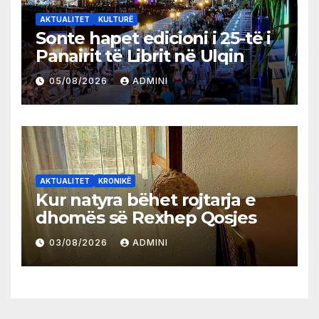
AKTUALITET
KULTURË
Sonte hapet edicioni i 25-të i
Panairit të Librit në Ulqin
05/08/2026
ADMINI
AKTUALITET
KRONIKË
Kur natyra bëhet rojtarja e
dhomës së Rexhep Qosjes
03/08/2026
ADMINI