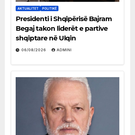
AKTUALITET
POLITIKË
Presidenti i Shqipërisë Bajram
Begaj takon liderët e partive
shqiptare në Ulqin
06/08/2026
ADMINI