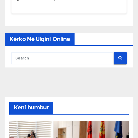
Kërko Në Ulqini Online
Keni humbur