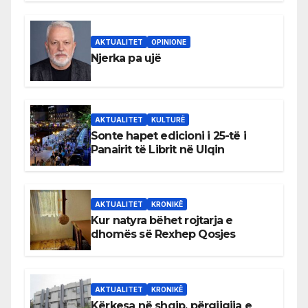
AKTUALITET
OPINIONE
Njerka pa ujë
AKTUALITET
KULTURË
Sonte hapet edicioni i 25-të i
Panairit të Librit në Ulqin
AKTUALITET
KRONIKË
Kur natyra bëhet rojtarja e
dhomës së Rexhep Qosjes
AKTUALITET
KRONIKË
Kërkesa në shqip, përgjigjja e