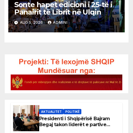
Sonte hapet edicioni i 25-të i
Panairit të Librit në Ulqin
AUG 5, 2026
ADMINI
AKTUALITET
POLITIKË
Presidenti i Shqipërisë Bajram
Begaj takon liderët e partive
shqiptare në Ulqin