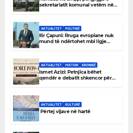
sekretariatit komunal vetëm në
gjuhën malazeze
AKTUALITET
POLITIKË
Ilir Çapuni: Rruga evropiane nuk
mund të ndërtohet mbi ligje
antikushtetuese
AKTUALITET
HISTORI
KRONIKË
Ismet Azizi: Petnjica bëhet
qendër e debatit shkencor për
Bihorin gjatë viteve 1939–1948
AKTUALITET
KULTURË
Përtej vijave në hartë