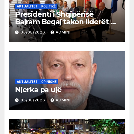
AKTUALITET
POLITIKË
Presidenti i Shqipërisë
Bajram Begaj takon liderët e
partive shqiptare në Ulqin
06/08/2026
ADMINI
AKTUALITET
OPINIONE
Njerka pa ujë
05/08/2026
ADMINI