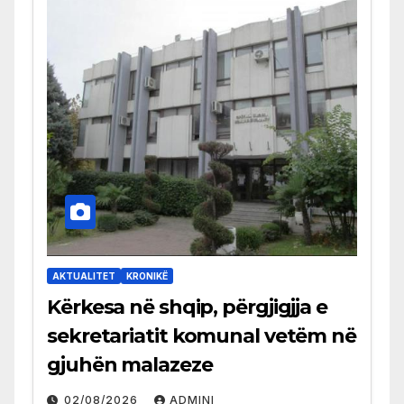
AKTUALITET
KRONIKË
Kërkesa në shqip, përgjigjja e
sekretariatit komunal vetëm në
gjuhën malazeze
02/08/2026
ADMINI