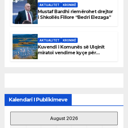
AKTUALITET
KRONIKË
Mustaf Bardhi riemërohet drejtor
i Shkollës Fillore “Bedri Elezaga”
AKTUALITET
KRONIKË
Kuvendi i Komunës së Ulqinit
miratoi vendime kyçe për
mbrojtjen e natyrës dhe
menaxhimin e qëndrueshëm të
burimeve më të çmuara
Kalendari I Publikimeve
August 2026