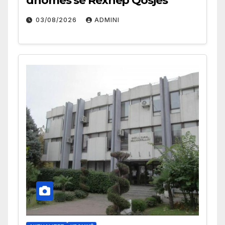
dhomës së Rexhep Qosjes
03/08/2026
ADMINI