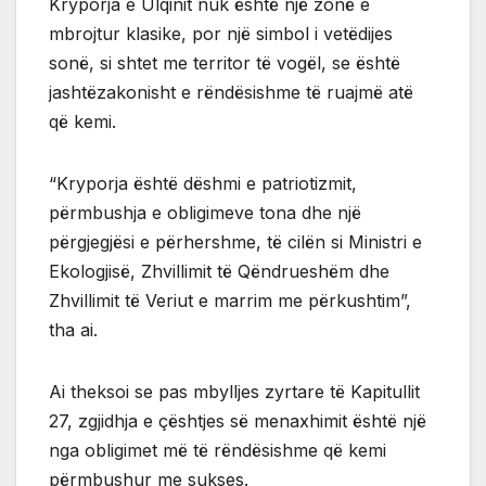
Kryporja e Ulqinit nuk është një zonë e
mbrojtur klasike, por një simbol i vetëdijes
sonë, si shtet me territor të vogël, se është
jashtëzakonisht e rëndësishme të ruajmë atë
që kemi.
“Kryporja është dëshmi e patriotizmit,
përmbushja e obligimeve tona dhe një
përgjegjësi e përhershme, të cilën si Ministri e
Ekologjisë, Zhvillimit të Qëndrueshëm dhe
Zhvillimit të Veriut e marrim me përkushtim”,
tha ai.
Ai theksoi se pas mbylljes zyrtare të Kapitullit
27, zgjidhja e çështjes së menaxhimit është një
nga obligimet më të rëndësishme që kemi
përmbushur me sukses.