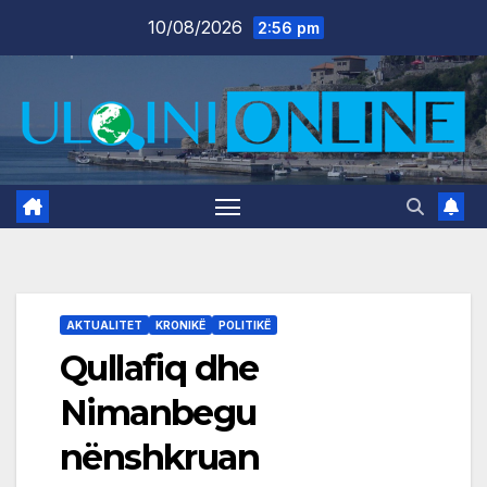
Skip
10/08/2026
2:56 pm
to
content
AKTUALITET
KRONIKË
POLITIKË
Qullafiq dhe
Nimanbegu
nënshkruan