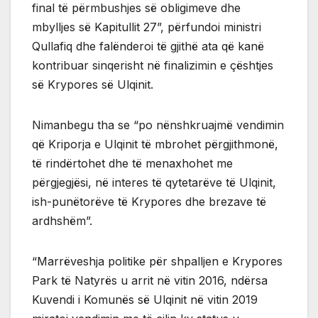
final të përmbushjes së obligimeve dhe
mbylljes së Kapitullit 27”, përfundoi ministri
Qullafiq dhe falënderoi të gjithë ata që kanë
kontribuar sinqerisht në finalizimin e çështjes
së Krypores së Ulqinit.
Nimanbegu tha se “po nënshkruajmë vendimin
që Kriporja e Ulqinit të mbrohet përgjithmonë,
të rindërtohet dhe të menaxhohet me
përgjegjësi, në interes të qytetarëve të Ulqinit,
ish-punëtorëve të Krypores dhe brezave të
ardhshëm”.
“Marrëveshja politike për shpalljen e Krypores
Park të Natyrës u arrit në vitin 2016, ndërsa
Kuvendi i Komunës së Ulqinit në vitin 2019