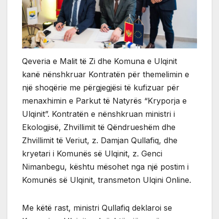
Qeveria e Malit të Zi dhe Komuna e Ulqinit
kanë nënshkruar Kontratën për themelimin e
një shoqërie me përgjegjësi të kufizuar për
menaxhimin e Parkut të Natyrës “Kryporja e
Ulqinit”. Kontratën e nënshkruan ministri i
Ekologjisë, Zhvillimit të Qëndrueshëm dhe
Zhvillimit të Veriut, z. Damjan Qullafiq, dhe
kryetari i Komunës së Ulqinit, z. Genci
Nimanbegu, kështu mësohet nga një postim i
Komunës së Ulqinit, transmeton Ulqini Online.
Me këtë rast, ministri Qullafiq deklaroi se