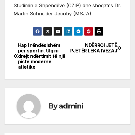
Studimin e Shpendëve (CZIP) dhe shoqatës Dr.
Martin Schneider Jacoby (MSJA).
Hap i rëndësishëm
NDËRROI JETË
Post
për sportin, Ulqini
PJETËR LEKA IVEZAJ
drejt ndërtimit të një
navigation
piste moderne
atletike
By
admini