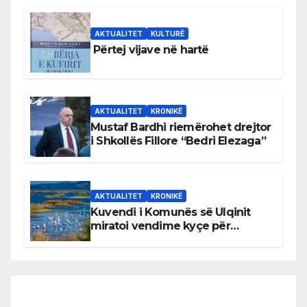
AKTUALITET
KULTURË
Përtej vijave në hartë
AKTUALITET
KRONIKË
Mustaf Bardhi riemërohet drejtor
i Shkollës Fillore “Bedri Elezaga”
AKTUALITET
KRONIKË
Kuvendi i Komunës së Ulqinit
miratoi vendime kyçe për
mbrojtjen e natyrës dhe
menaxhimin e qëndrueshëm të
burimeve më të çmuara