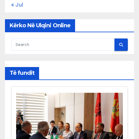
« Jul
Kërko Në Ulqini Online
Të fundit