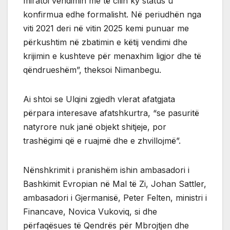
miratoi vendimin me të cilin ky status u
konfirmua edhe formalisht. Në periudhën nga
viti 2021 deri në vitin 2025 kemi punuar me
përkushtim në zbatimin e këtij vendimi dhe
krijimin e kushteve për menaxhim ligjor dhe të
qëndrueshëm”, theksoi Nimanbegu.
Ai shtoi se Ulqini zgjedh vlerat afatgjata
përpara interesave afatshkurtra, “se pasuritë
natyrore nuk janë objekt shitjeje, por
trashëgimi që e ruajmë dhe e zhvillojmë”.
Nënshkrimit i pranishëm ishin ambasadori i
Bashkimit Evropian në Mal të Zi, Johan Sattler,
ambasadori i Gjermanisë, Peter Felten, ministri i
Financave, Novica Vukoviq, si dhe
përfaqësues të Qendrës për Mbrojtjen dhe