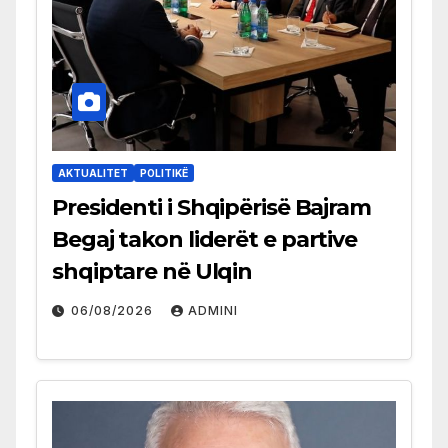
AKTUALITET
POLITIKË
Presidenti i Shqipërisë Bajram
Begaj takon liderët e partive
shqiptare në Ulqin
06/08/2026
ADMINI