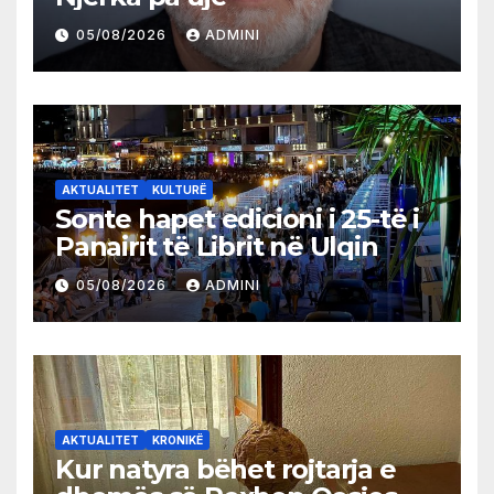
05/08/2026
ADMINI
AKTUALITET
KULTURË
Sonte hapet edicioni i 25-të i
Panairit të Librit në Ulqin
05/08/2026
ADMINI
AKTUALITET
KRONIKË
Kur natyra bëhet rojtarja e