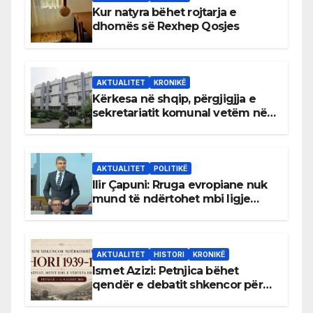
Kur natyra bëhet rojtarja e
dhomës së Rexhep Qosjes
AKTUALITET
KRONIKË
Kërkesa në shqip, përgjigjja e
sekretariatit komunal vetëm në
gjuhën malazeze
AKTUALITET
POLITIKË
Ilir Çapuni: Rruga evropiane nuk
mund të ndërtohet mbi ligje
antikushtetuese
AKTUALITET
HISTORI
KRONIKË
Ismet Azizi: Petnjica bëhet
qendër e debatit shkencor për
Bihorin gjatë viteve 1939–1948