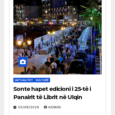
AKTUALITET
KULTURË
Sonte hapet edicioni i 25-të i
Panairit të Librit në Ulqin
05/08/2026
ADMINI