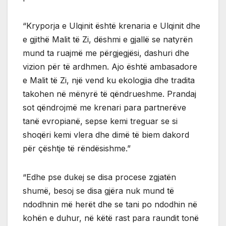
“Kryporja e Ulqinit është krenaria e Ulqinit dhe
e gjithë Malit të Zi, dëshmi e gjallë se natyrën
mund ta ruajmë me përgjegjësi, dashuri dhe
vizion për të ardhmen. Ajo është ambasadore
e Malit të Zi, një vend ku ekologjia dhe tradita
takohen në mënyrë të qëndrueshme. Prandaj
sot qëndrojmë me krenari para partnerëve
tanë evropianë, sepse kemi treguar se si
shoqëri kemi vlera dhe dimë të biem dakord
për çështje të rëndësishme.”
“Edhe pse dukej se disa procese zgjatën
shumë, besoj se disa gjëra nuk mund të
ndodhnin më herët dhe se tani po ndodhin në
kohën e duhur, në këtë rast para raundit tonë