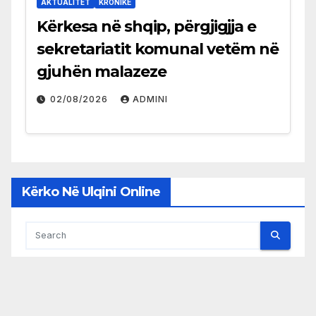
AKTUALITET
KRONIKË
Kërkesa në shqip, përgjigjja e
sekretariatit komunal vetëm në
gjuhën malazeze
02/08/2026
ADMINI
Kërko Në Ulqini Online