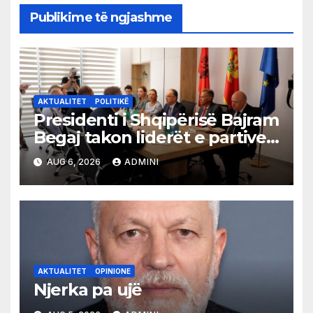
Publikime të ngjashme
AKTUALITET
POLITIKË
Presidenti i Shqipërisë Bajram
Begaj takon liderët e partive
shqiptare në Ulqin
AUG 6, 2026
ADMINI
AKTUALITET
OPINIONE
Njerka pa ujë