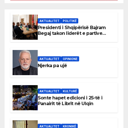
AKTUALITET
POLITIKË
Presidenti i Shqipërisë Bajram
Begaj takon liderët e partive
shqiptare në Ulqin
AKTUALITET
OPINIONE
Njerka pa ujë
AKTUALITET
KULTURË
Sonte hapet edicioni i 25-të i
Panairit të Librit në Ulqin
AKTUALITET
KRONIKË