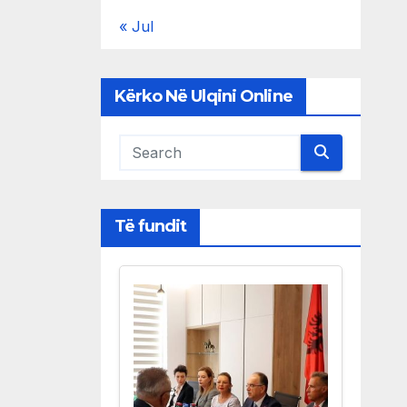
« Jul
Kërko Në Ulqini Online
Të fundit