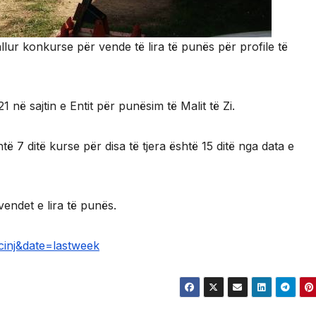
llur konkurse për vende të lira të punës për profile të
në sajtin e Entit për punësim të Malit të Zi.
htë 7 ditë kurse për disa të tjera është 15 ditë nga data e
endet e lira të punës.
cinj&date=lastweek