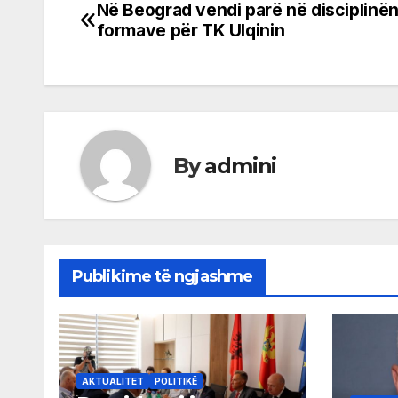
Në Beograd vendi parë në disciplinën
Post
formave për TK Ulqinin
navigation
By
admini
Publikime të ngjashme
AKTUALITET
POLITIKË