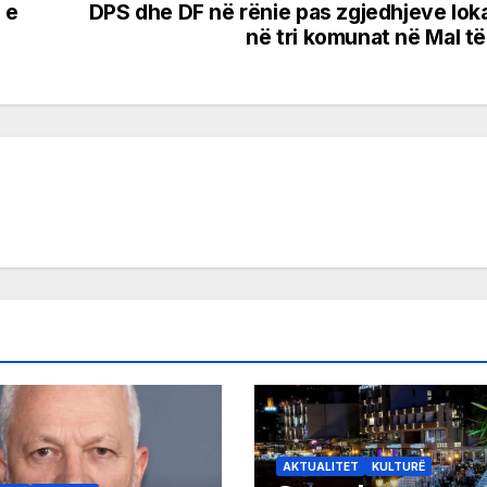
 e
DPS dhe DF në rënie pas zgjedhjeve lok
në tri komunat në Mal të
AKTUALITET
KULTURË