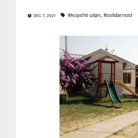
#kopshti ulqin
,
#solidarnost
DEC 7, 2021