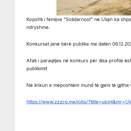
Kopshti i fëmijve ”Solidarnost” në Ulqin ka shpa
ndryshme.
Konkurset janë bërë publike me datën 06.12.2021 
Afati i paraqitjes në konkurs për disa profile ës
publikimit
Në linkun e mëposhtëm mund të gjeni të gjitha v
https://www.zzzcg.me/jobs/?title=ulcinj&mr=Ul