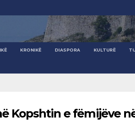
IKË
KRONIKË
DIASPORA
KULTURË
T
në Kopshtin e fëmijëve n