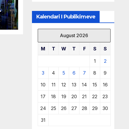
të burimeve më
të çmuara
 në
Kalendari I Publikimeve
August 2026
M
T
W
T
F
S
S
1
2
3
4
5
6
7
8
9
10
11
12
13
14
15
16
17
18
19
20
21
22
23
24
25
26
27
28
29
30
31