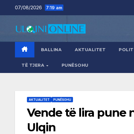
Skip
07/08/2026
7:19 am
to
content
BALLINA
AKTUALITET
POLIT
TË TJERA
PUNËSOHU
AKTUALITET
PUNËSOHU
Vende të lira pune 
Ulqin