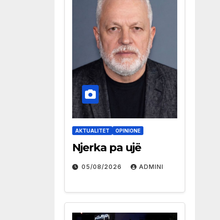
AKTUALITET
OPINIONE
Njerka pa ujë
05/08/2026
ADMINI