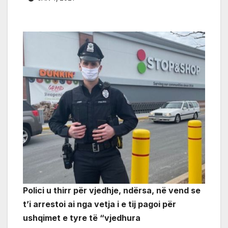
Polici u thirr për vjedhje, ndërsa, në vend se
t’i arrestoi ai nga vetja i e tij pagoi për
ushqimet e tyre të “vjedhura