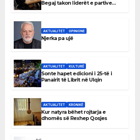
Begaj takon liderët e partive
shqiptare në Ulqin
AKTUALITET
OPINIONE
Njerka pa ujë
AKTUALITET
KULTURË
Sonte hapet edicioni i 25-të i
Panairit të Librit në Ulqin
AKTUALITET
KRONIKË
Kur natyra bëhet rojtarja e
dhomës së Rexhep Qosjes