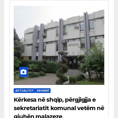
AKTUALITET
KRONIKË
Kërkesa në shqip, përgjigjja e
sekretariatit komunal vetëm në
gjuhën malazeze