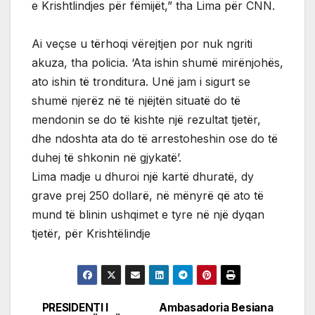
e Krishtlindjes për fëmijët,” tha Lima për CNN.
Ai veçse u tërhoqi vërejtjen por nuk ngriti
akuza, tha policia. ‘Ata ishin shumë mirënjohës,
ato ishin të tronditura. Unë jam i sigurt se
shumë njerëz në të njëjtën situatë do të
mendonin se do të kishte një rezultat tjetër,
dhe ndoshta ata do të arrestoheshin ose do të
duhej të shkonin në gjykatë’.
Lima madje u dhuroi një kartë dhuratë, dy
grave prej 250 dollarë, në mënyrë që ato të
mund të blinin ushqimet e tyre në një dyqan
tjetër, për Krishtëlindje
PRESIDENTI I
Ambasadoria Besiana