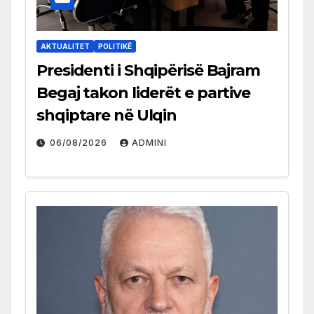
AKTUALITET
POLITIKË
Presidenti i Shqipërisë Bajram
Begaj takon liderët e partive
shqiptare në Ulqin
06/08/2026
ADMINI