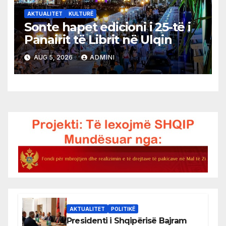
AKTUALITET
KULTURË
Sonte hapet edicioni i 25-të i
Panairit të Librit në Ulqin
AUG 5, 2026
ADMINI
AKTUALITET
POLITIKË
Presidenti i Shqipërisë Bajram