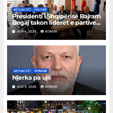
AKTUALITET
POLITIKË
Presidenti i Shqipërisë Bajram
Begaj takon liderët e partive
shqiptare në Ulqin
AUG 6, 2026
ADMINI
AKTUALITET
OPINIONE
Njerka pa ujë
AUG 5, 2026
ADMINI