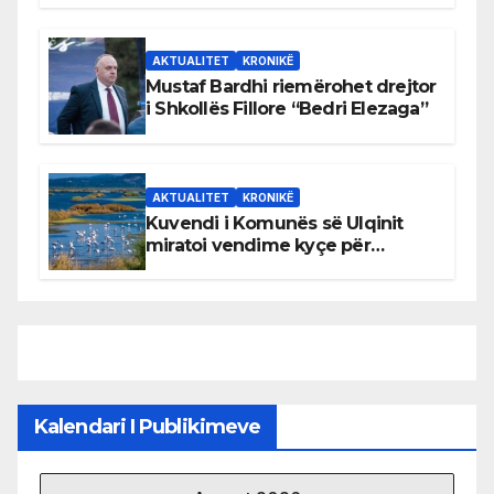
AKTUALITET
KRONIKË
Mustaf Bardhi riemërohet drejtor
i Shkollës Fillore “Bedri Elezaga”
AKTUALITET
KRONIKË
Kuvendi i Komunës së Ulqinit
miratoi vendime kyçe për
mbrojtjen e natyrës dhe
menaxhimin e qëndrueshëm të
burimeve më të çmuara
Kalendari I Publikimeve