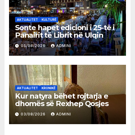
AKTUALITET
KULTURË
Sonte hapet edicioni i 25-të i
Panairit të Librit në Ulqin
05/08/2026
ADMINI
AKTUALITET
KRONIKË
Kur natyra bëhet rojtarja e
dhomës së Rexhep Qosjes
03/08/2026
ADMINI