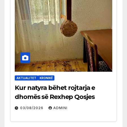
AKTUALITET
KRONIKË
Kur natyra bëhet rojtarja e
dhomës së Rexhep Qosjes
03/08/2026
ADMINI