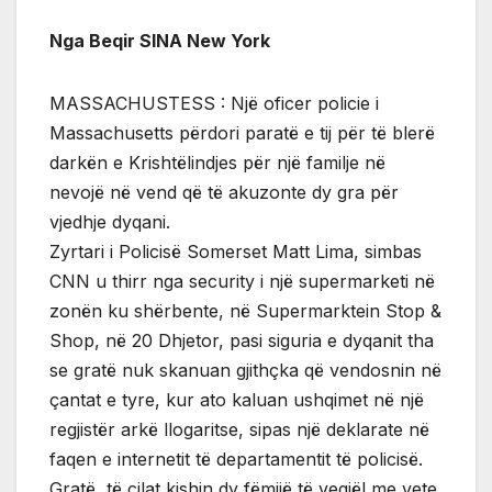
Nga Beqir SINA New York
MASSACHUSTESS : Një oficer policie i
Massachusetts përdori paratë e tij për të blerë
darkën e Krishtëlindjes për një familje në
nevojë në vend që të akuzonte dy gra për
vjedhje dyqani.
Zyrtari i Policisë Somerset Matt Lima, simbas
CNN u thirr nga security i një supermarketi në
zonën ku shërbente, në Supermarktein Stop &
Shop, në 20 Dhjetor, pasi siguria e dyqanit tha
se gratë nuk skanuan gjithçka që vendosnin në
çantat e tyre, kur ato kaluan ushqimet në një
regjistër arkë llogaritse, sipas një deklarate në
faqen e internetit të departamentit të policisë.
Gratë, të cilat kishin dy fëmijë të vegjël me vete,