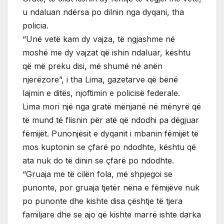
u ndaluan ndërsa po dilnin nga dyqani, tha
policia.
“Unë vetë kam dy vajza, të ngjashme në
moshë me dy vajzat që ishin ndaluar, kështu
që më preku disi, më shumë në anën
njerëzore”, i tha Lima, gazetarve që bënë
lajmin e ditës, njoftimin e policisë federale.
Lima mori një nga gratë mënjanë në mënyrë që
të mund të flisnin për atë që ndodhi pa dëgjuar
fëmijët. Punonjësit e dyqanit i mbanin fëmijët të
mos kuptonin se çfarë po ndodhte, kështu që
ata nuk do të dinin se çfarë po ndodhte.
“Gruaja me të cilën fola, më shpjegoi se
punonte, por gruaja tjetër nëna e fëmijëve nuk
po punonte dhe kishte disa çështje të tjera
familjare dhe se ajo që kishte marrë ishte darka