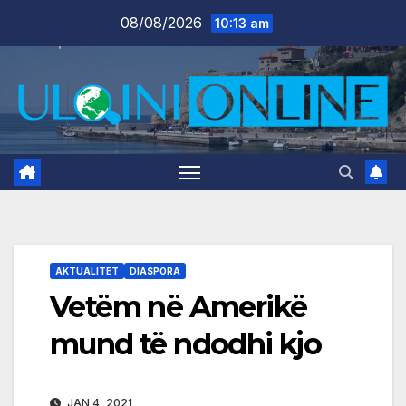
Skip
08/08/2026
10:13 am
to
content
AKTUALITET
DIASPORA
Vetëm në Amerikë
mund të ndodhi kjo
JAN 4, 2021