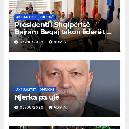
AKTUALITET
POLITIKË
Presidenti i Shqipërisë
Bajram Begaj takon liderët e
partive shqiptare në Ulqin
06/08/2026
ADMINI
AKTUALITET
OPINIONE
Njerka pa ujë
05/08/2026
ADMINI