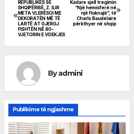
Post
REPUBLIKËS SË
Kadare sjell tregimin
SHQIPËRISË, Z. ILIR
“Një hemisferë në
navigation
META VLERËSOI ME
një floknajë”, të
DEKORATËN MË TË
Charls Baudelaire
LARTË AT GJERGJ
përkthyer në shqip
FISHTËN NË 80-
VJETORIN E VDEKJES
By
admini
Publikime të ngjashme