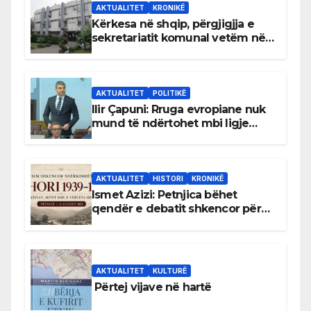
AKTUALITET
KRONIKË
Kërkesa në shqip, përgjigjja e
sekretariatit komunal vetëm në
gjuhën malazeze
AKTUALITET
POLITIKË
Ilir Çapuni: Rruga evropiane nuk
mund të ndërtohet mbi ligje
antikushtetuese
AKTUALITET
HISTORI
KRONIKË
Ismet Azizi: Petnjica bëhet
qendër e debatit shkencor për
Bihorin gjatë viteve 1939–1948
AKTUALITET
KULTURË
Përtej vijave në hartë