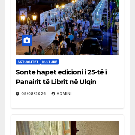
AKTUALITET
KULTURË
Sonte hapet edicioni i 25-të i
Panairit të Librit në Ulqin
05/08/2026
ADMINI