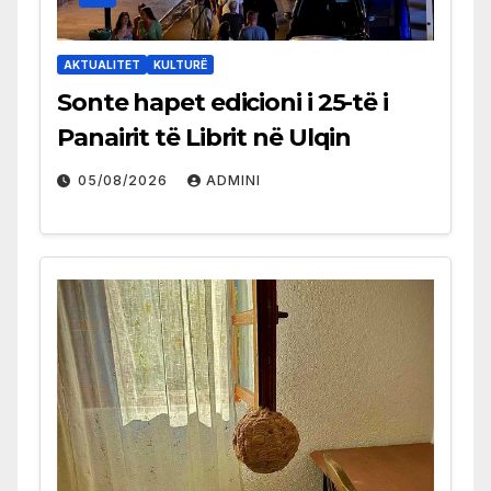
AKTUALITET
KULTURË
Sonte hapet edicioni i 25-të i
Panairit të Librit në Ulqin
05/08/2026
ADMINI