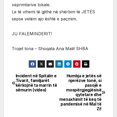
veprimtarive lokale.
Le të vihemi të gjithë në shërbim të JETËS
sepse vetëm ajo është e paçmim.
JU FALEMINDERIT!
Trojet tona – Shoqata Ana Malit SHBA
Incident në Spitalin e
Humbja e jetës së
Post
Tivarit, familjarët
njerëzve tonë, si
kërkojnë ta marrin të
pasojë e
navigation
sëmurin (video)
mospërgjegjësisë
qytetare dhe
menaxhimit të keq të
pandemisë në Mal të
Zi!