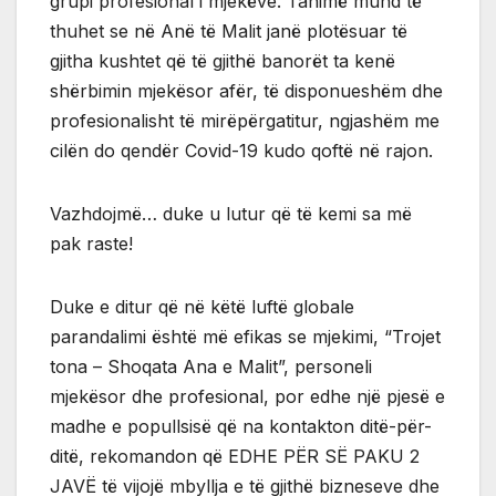
grupi profesional i mjekëve. Tanimë mund të
thuhet se në Anë të Malit janë plotësuar të
gjitha kushtet që të gjithë banorët ta kenë
shërbimin mjekësor afër, të disponueshëm dhe
profesionalisht të mirëpërgatitur, ngjashëm me
cilën do qendër Covid-19 kudo qoftë në rajon.
Vazhdojmë… duke u lutur që të kemi sa më
pak raste!
Duke e ditur që në këtë luftë globale
parandalimi është më efikas se mjekimi, “Trojet
tona – Shoqata Ana e Malit”, personeli
mjekësor dhe profesional, por edhe një pjesë e
madhe e popullsisë që na kontakton ditë-për-
ditë, rekomandon që EDHE PËR SË PAKU 2
JAVË të vijojë mbyllja e të gjithë bizneseve dhe