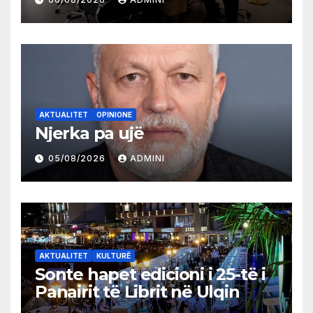
AKTUALITET
OPINIONE
Njerka pa ujë
05/08/2026
ADMINI
AKTUALITET
KULTURË
Sonte hapet edicioni i 25-të i
Panairit të Librit në Ulqin