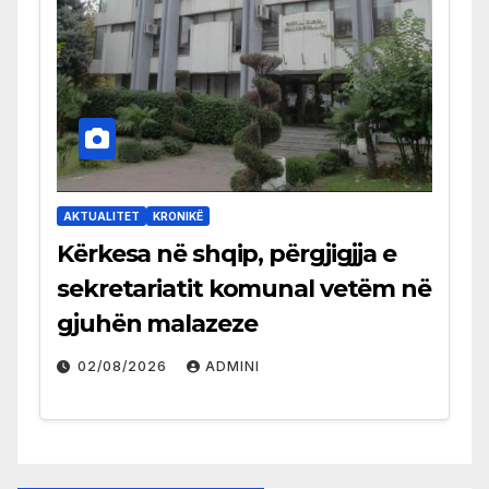
AKTUALITET
KRONIKË
Kërkesa në shqip, përgjigjja e
sekretariatit komunal vetëm në
gjuhën malazeze
02/08/2026
ADMINI