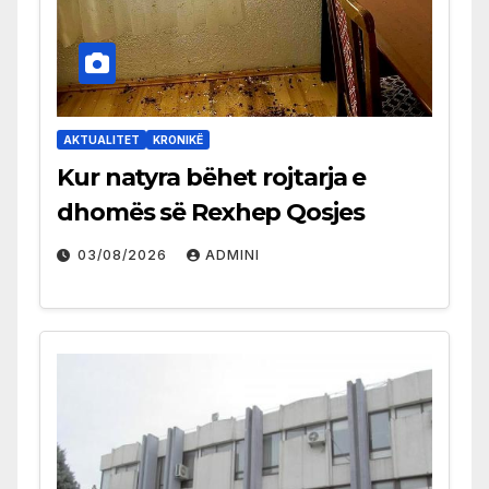
AKTUALITET
KRONIKË
Kur natyra bëhet rojtarja e
dhomës së Rexhep Qosjes
03/08/2026
ADMINI