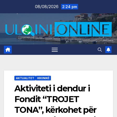
Skip
08/08/2026
2:24 pm
to
content
AKTUALITET
KRONIKË
Aktiviteti i dendur i
Fondit “TROJET
TONA”, kërkohet për