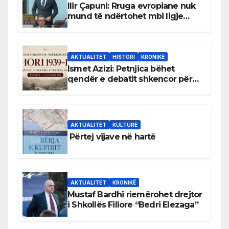
Ilir Çapuni: Rruga evropiane nuk
mund të ndërtohet mbi ligje
antikushtetuese
AKTUALITET
HISTORI
KRONIKË
Ismet Azizi: Petnjica bëhet
qendër e debatit shkencor për
Bihorin gjatë viteve 1939–1948
AKTUALITET
KULTURË
Përtej vijave në hartë
AKTUALITET
KRONIKË
Mustaf Bardhi riemërohet drejtor
i Shkollës Fillore “Bedri Elezaga”