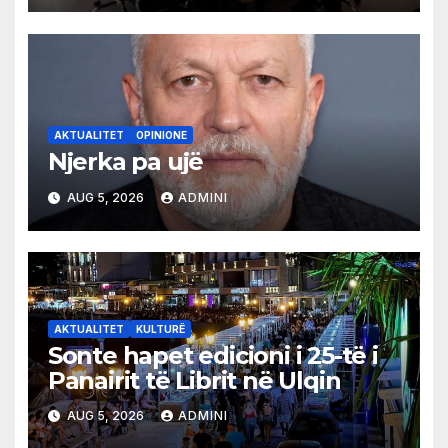
AKTUALITET
OPINIONE
Njerka pa ujë
AUG 5, 2026
ADMINI
AKTUALITET
KULTURË
Sonte hapet edicioni i 25-të i
Panairit të Librit në Ulqin
AUG 5, 2026
ADMINI