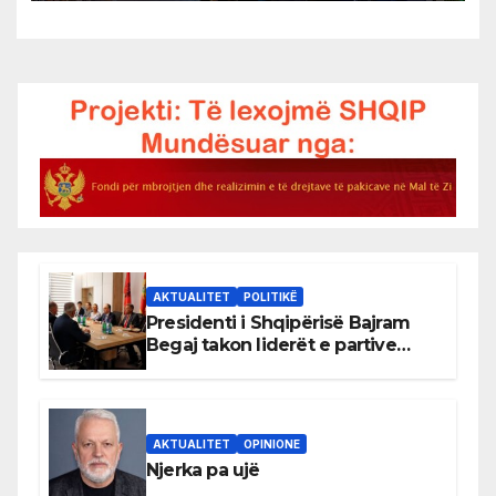
AKTUALITET
POLITIKË
Presidenti i Shqipërisë Bajram
Begaj takon liderët e partive
shqiptare në Ulqin
AKTUALITET
OPINIONE
Njerka pa ujë