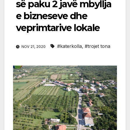
së paku 2 javë mbyllja
e bizneseve dhe
veprimtarive lokale
#katerkolla
,
#trojet tona
NOV 21, 2020