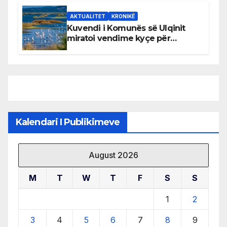
AKTUALITET
KRONIKË
Kuvendi i Komunës së Ulqinit
miratoi vendime kyçe për
mbrojtjen e natyrës dhe
menaxhimin e qëndrueshëm të
burimeve më të çmuara
Kalendari I Publikimeve
August 2026
M
T
W
T
F
S
S
1
2
3
4
5
6
7
8
9