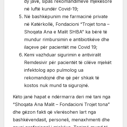
dy javë, sipas rekomandimeve mjekësore
në luftë kundër Covid-19;
Në bashkëpunim me farmacinë private
në Katërkollë, Fondacioni “Trojet tona –
Shoqata Ana e Malit SHBA” ka bërë të
mundur rimbursimin e antibiotikëve dhe
ilaçeve për pacientët me Covid 19;
Kemi vazhduar sigurimin e antiviralit
Remdesivir për pacientët të cilëve mjekët
infektolog apo pulmolog ua
rekomandojnë dhe që për shkak të
kostos nuk mund ta sigurojnë.
Këto janë hapat e ndërmarra deri më tani nga
“Shoqata Ana Malit – Fondacioni Trojet tona”
dhe gëzon fakti që vlerësohen lart nga
bashkëvendasit, personeli, menaxhmenti dhe