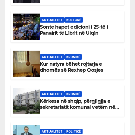
AKTUALITET
KULTURË
Sonte hapet edicioni i 25-të i
Panairit të Librit në Ulqin
AKTUALITET
KRONIKË
Kur natyra bëhet rojtarja e
dhomës së Rexhep Qosjes
AKTUALITET
KRONIKË
Kërkesa në shqip, përgjigjja e
sekretariatit komunal vetëm në
gjuhën malazeze
AKTUALITET
POLITIKË