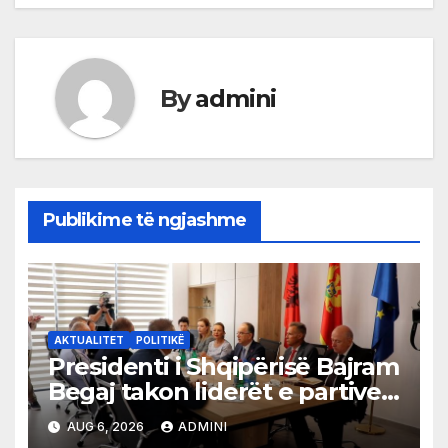
By
admini
Publikime të ngjashme
AKTUALITET
POLITIKË
Presidenti i Shqipërisë Bajram
Begaj takon liderët e partive
shqiptare në Ulqin
AUG 6, 2026
ADMINI