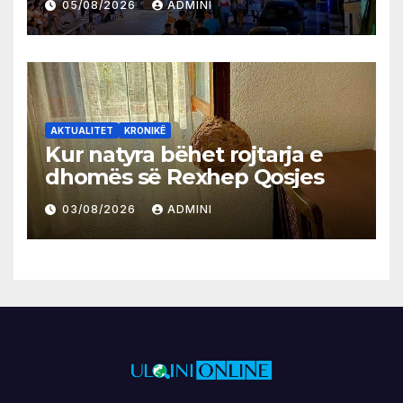
05/08/2026
ADMINI
AKTUALITET
KRONIKË
Kur natyra bëhet rojtarja e
dhomës së Rexhep Qosjes
03/08/2026
ADMINI