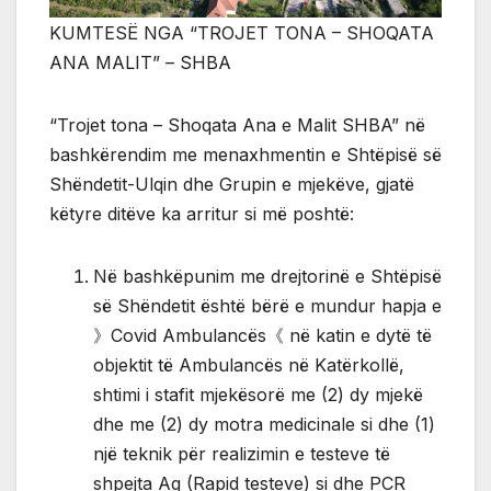
KUMTESË NGA “TROJET TONA – SHOQATA
ANA MALIT” – SHBA
“Trojet tona – Shoqata Ana e Malit SHBA” në
bashkërendim me menaxhmentin e Shtëpisë së
Shëndetit-Ulqin dhe Grupin e mjekëve, gjatë
këtyre ditëve ka arritur si më poshtë:
Në bashkëpunim me drejtorinë e Shtëpisë
së Shëndetit është bërë e mundur hapja e
》Covid Ambulancës《 në katin e dytë të
objektit të Ambulancës në Katërkollë,
shtimi i stafit mjekësorë me (2) dy mjekë
dhe me (2) dy motra medicinale si dhe (1)
një teknik për realizimin e testeve të
shpejta Ag (Rapid testeve) si dhe PCR