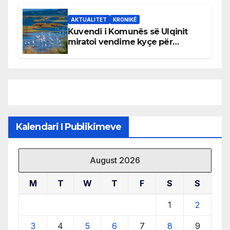
AKTUALITET
KRONIKË
Kuvendi i Komunës së Ulqinit
miratoi vendime kyçe për
mbrojtjen e natyrës dhe
menaxhimin e qëndrueshëm të
burimeve më të çmuara
Kalendari I Publikimeve
August 2026
M
T
W
T
F
S
S
1
2
3
4
5
6
7
8
9