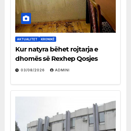
AKTUALITET
KRONIKË
Kur natyra bëhet rojtarja e
dhomës së Rexhep Qosjes
03/08/2026
ADMINI