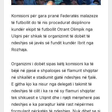
Komisioni për gara pranë Federatës malazeze
të futbollit do të nis procedurat disiplinore
kundër ekipit të futbollit Otrant Olimpik nga
Ulqini për shkak të organizimit të dobët të
ndeshjes së javës së fundit kundër Ibrit nga
Rozhaja.
Organizimi i dobët sipas këtij komisioni ka të
bëjë në pjesë e shpalosjes së flamurit shqiptar
në shkallët e stadiumit gjatë ndeshjes në fjalë.
E gjitha kjo ka nisur nga delegati i takimit të
ndeshjes të cilit i ka ra në sy flamuri shqiptar
tek shikuesit e Ulqinit dhe i njëjti mënjeherë pas
ndeshjes e ka paraqitur këtë rast nëpërmes
formularit përkatës të ndeshjes. Nuk dihet se si