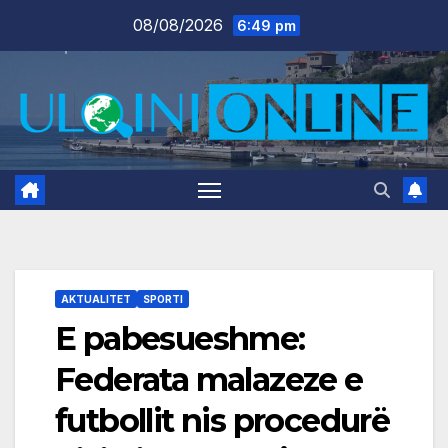
Skip
08/08/2026
6:49 pm
to
content
AKTUALITET
SPORTI
E pabesueshme:
Federata malazeze e
futbollit nis procedurë