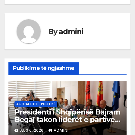
By
admini
Publikime të ngjashme
AKTUALITET
POLITIKË
Presidenti i Shqipërisë Bajram
Begaj takon liderët e partive
shqiptare në Ulqin
AUG 6, 2026
ADMINI