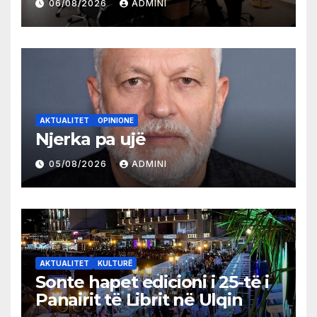
06/08/2026
ADMINI
AKTUALITET
OPINIONE
Njerka pa ujë
05/08/2026
ADMINI
AKTUALITET
KULTURË
Sonte hapet edicioni i 25-të i
Panairit të Librit në Ulqin