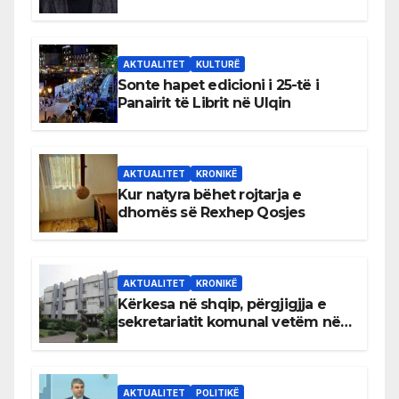
AKTUALITET
KULTURË
Sonte hapet edicioni i 25-të i
Panairit të Librit në Ulqin
AKTUALITET
KRONIKË
Kur natyra bëhet rojtarja e
dhomës së Rexhep Qosjes
AKTUALITET
KRONIKË
Kërkesa në shqip, përgjigjja e
sekretariatit komunal vetëm në
gjuhën malazeze
AKTUALITET
POLITIKË