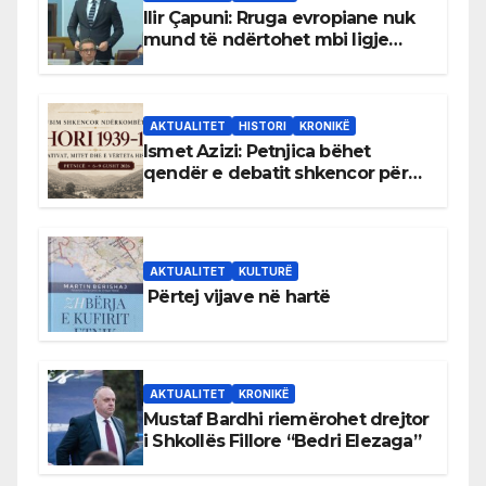
Ilir Çapuni: Rruga evropiane nuk
mund të ndërtohet mbi ligje
antikushtetuese
AKTUALITET
HISTORI
KRONIKË
Ismet Azizi: Petnjica bëhet
qendër e debatit shkencor për
Bihorin gjatë viteve 1939–1948
AKTUALITET
KULTURË
Përtej vijave në hartë
AKTUALITET
KRONIKË
Mustaf Bardhi riemërohet drejtor
i Shkollës Fillore “Bedri Elezaga”