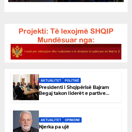
AKTUALITET
POLITIKË
Presidenti i Shqipërisë Bajram
Begaj takon liderët e partive
shqiptare në Ulqin
AKTUALITET
OPINIONE
Njerka pa ujë