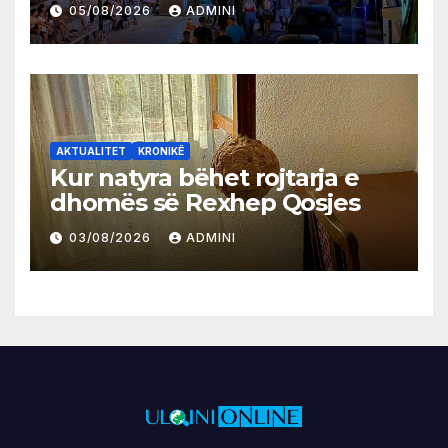
05/08/2026
ADMINI
AKTUALITET
KRONIKË
Kur natyra bëhet rojtarja e
dhomës së Rexhep Qosjes
03/08/2026
ADMINI