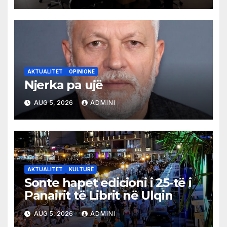
AKTUALITET
OPINIONE
Njerka pa ujë
AUG 5, 2026
ADMINI
AKTUALITET
KULTURË
Sonte hapet edicioni i 25-të i
Panairit të Librit në Ulqin
AUG 5, 2026
ADMINI