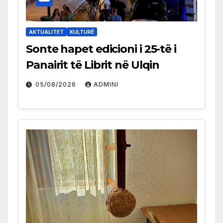
AKTUALITET
KULTURË
Sonte hapet edicioni i 25-të i
Panairit të Librit në Ulqin
05/08/2026
ADMINI