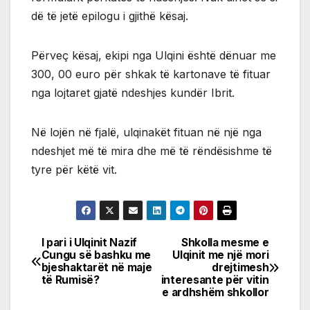
dë të jetë epilogu i gjithë kësaj.
Përveç kësaj, ekipi nga Ulqini është dënuar me
300, 00 euro për shkak të kartonave të fituar
nga lojtaret gjatë ndeshjes kundër Ibrit.
Në lojën në fjalë, ulqinakët fituan në një nga
ndeshjet më të mira dhe më të rëndësishme të
tyre për këtë vit.
I pari i Ulqinit Nazif
Shkolla mesme e
Post
Cungu së bashku me
Ulqinit me një mori
bjeshaktarët në maje
drejtimesh
navigation
të Rumisë?
interesante për vitin
e ardhshëm shkollor