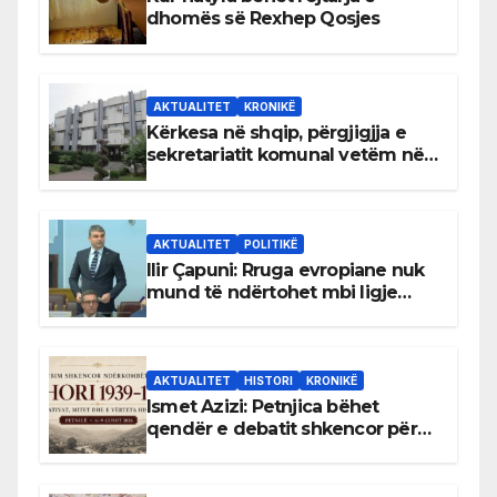
dhomës së Rexhep Qosjes
AKTUALITET
KRONIKË
Kërkesa në shqip, përgjigjja e
sekretariatit komunal vetëm në
gjuhën malazeze
AKTUALITET
POLITIKË
Ilir Çapuni: Rruga evropiane nuk
mund të ndërtohet mbi ligje
antikushtetuese
AKTUALITET
HISTORI
KRONIKË
Ismet Azizi: Petnjica bëhet
qendër e debatit shkencor për
Bihorin gjatë viteve 1939–1948