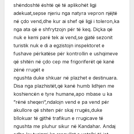
shëndoshtë është që të aplikohët ligji
adekuat,sepse njeriu nga natyra vepron njëjtë
në çdo vend,dhe kur ai shef që ligji i toleron,ka
nga ata që e shfrytzojn për të keq. Diçka që
nuk e kemi parë tek ai vend,se gjatë sezonit
turistik nuk e di a egzistojn inspektoret e
fushave përkatëse për kontrollin e ushqimeve
që shitën në çdo cep me frigoriferët që kanë
zënë rrugët e
ngushta duke shkuar në plazhet e destinuara.
Disa nga plazhistët,që kanë humb lidhjen me
koshiencën e tyre humane,apo mbase u ka
”rënë sheqeri”,ndalojn vend e pa vend për
akullore që shiten për skaj rrugës,duke
bllokuar të gjithë trafikun e rrugicave të
ngushta me pluhur sikur në Kandahar. Andaj