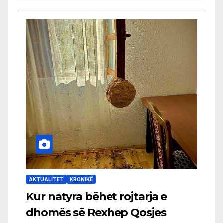
AKTUALITET
KRONIKË
Kur natyra bëhet rojtarja e
dhomës së Rexhep Qosjes