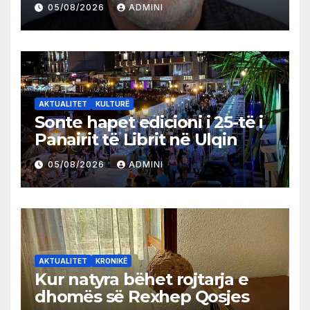
05/08/2026
ADMINI
AKTUALITET
KULTURË
Sonte hapet edicioni i 25-të i
Panairit të Librit në Ulqin
05/08/2026
ADMINI
AKTUALITET
KRONIKË
Kur natyra bëhet rojtarja e
dhomës së Rexhep Qosjes