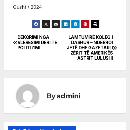
Gusht / 2024
DEKORIMI NGA
LAMTUMIRË KOLEG I
Post
VLERËSIMI DERI TË
DASHUR – NDËRROI
POLITIZIMI
JETË DHE GAZETARI I
navigation
ZËRIT TË AMERIKËS
ASTRIT LULUSHI
By
admini