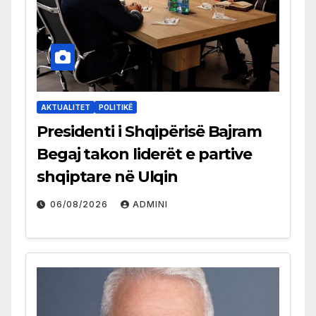
AKTUALITET
POLITIKË
Presidenti i Shqipërisë Bajram
Begaj takon liderët e partive
shqiptare në Ulqin
06/08/2026
ADMINI