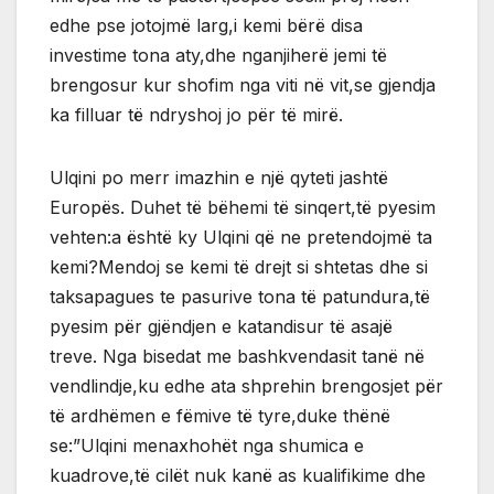
edhe pse jotojmë larg,i kemi bërë disa
investime tona aty,dhe nganjiherë jemi të
brengosur kur shofim nga viti në vit,se gjendja
ka filluar të ndryshoj jo për të mirë.
Ulqini po merr imazhin e një qyteti jashtë
Europës. Duhet të bëhemi të sinqert,të pyesim
vehten:a është ky Ulqini që ne pretendojmë ta
kemi?Mendoj se kemi të drejt si shtetas dhe si
taksapagues te pasurive tona të patundura,të
pyesim për gjëndjen e katandisur të asajë
treve. Nga bisedat me bashkvendasit tanë në
vendlindje,ku edhe ata shprehin brengosjet për
të ardhëmen e fëmive të tyre,duke thënë
se:”Ulqini menaxhohët nga shumica e
kuadrove,të cilët nuk kanë as kualifikime dhe