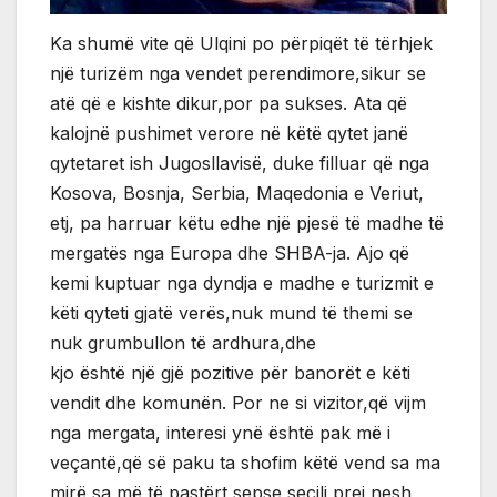
Ka shumë vite që Ulqini po përpiqët të tërhjek
një turizëm nga vendet perendimore,sikur se
atë që e kishte dikur,por pa sukses. Ata që
kalojnë pushimet verore në këtë qytet janë
qytetaret ish Jugosllavisë, duke filluar që nga
Kosova, Bosnja, Serbia, Maqedonia e Veriut,
etj, pa harruar këtu edhe një pjesë të madhe të
mergatës nga Europa dhe SHBA-ja. Ajo që
kemi kuptuar nga dyndja e madhe e turizmit e
këti qyteti gjatë verës,nuk mund të themi se
nuk grumbullon të ardhura,dhe
kjo është një gjë pozitive për banorët e këti
vendit dhe komunën. Por ne si vizitor,që vijm
nga mergata, interesi ynë është pak më i
veçantë,që së paku ta shofim këtë vend sa ma
mirë,sa më të pastërt,sepse secili prej nesh