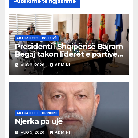
Publikime të ngjashme
AKTUALITET
POLITIKË
Presidenti i Shqipërisë Bajram
Begaj takon liderët e partive
shqiptare në Ulqin
AUG 6, 2026
ADMINI
AKTUALITET
OPINIONE
Njerka pa ujë
AUG 5, 2026
ADMINI