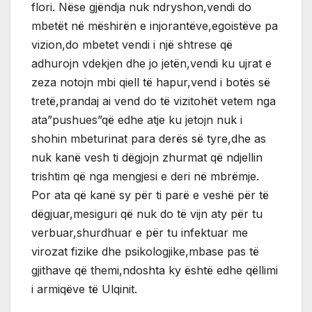
flori. Nëse gjëndja nuk ndryshon,vendi do
mbetët në mëshirën e injorantëve,egoistëve pa
vizion,do mbetet vendi i një shtrese që
adhurojn vdekjen dhe jo jetën,vendi ku ujrat e
zeza notojn mbi qiell të hapur,vend i botës së
tretë,prandaj ai vend do të vizitohët vetem nga
ata”pushues”që edhe atje ku jetojn nuk i
shohin mbeturinat para derës së tyre,dhe as
nuk kanë vesh ti dëgjojn zhurmat që ndjellin
trishtim që nga mengjesi e deri në mbrëmje.
Por ata që kanë sy për ti parë e veshë për të
dëgjuar,mesiguri që nuk do të vijn aty për tu
verbuar,shurdhuar e për tu infektuar me
virozat fizike dhe psikologjike,mbase pas të
gjithave që themi,ndoshta ky është edhe qëllimi
i armiqëve të Ulqinit.