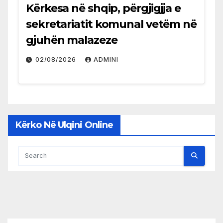
Kërkesa në shqip, përgjigjja e
sekretariatit komunal vetëm në
gjuhën malazeze
02/08/2026
ADMINI
Kërko Në Ulqini Online