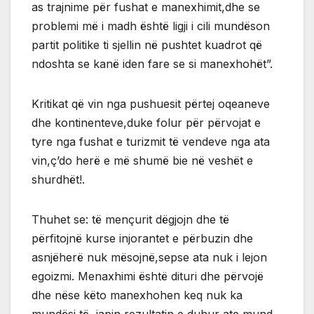
as trajnime për fushat e manexhimit,dhe se
problemi më i madh është ligji i cili mundëson
partit politike ti sjellin në pushtet kuadrot që
ndoshta se kanë iden fare se si manexhohët”.
Kritikat që vin nga pushuesit përtej oqeaneve
dhe kontinenteve,duke folur për përvojat e
tyre nga fushat e turizmit të vendeve nga ata
vin,ç’do herë e më shumë bie në veshët e
shurdhët!.
Thuhet se: të mençurit dëgjojn dhe të
përfitojnë kurse injorantet e përbuzin dhe
asnjëherë nuk mësojnë,sepse ata nuk i lejon
egoizmi. Menaxhimi është dituri dhe përvojë
dhe nëse këto manexhohen keq nuk ka
mundësi të japin rezultatin e duhur ate mund