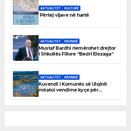
AKTUALITET
KULTURË
Përtej vijave në hartë
AKTUALITET
KRONIKË
Mustaf Bardhi riemërohet drejtor
i Shkollës Fillore “Bedri Elezaga”
AKTUALITET
KRONIKË
Kuvendi i Komunës së Ulqinit
miratoi vendime kyçe për
mbrojtjen e natyrës dhe
menaxhimin e qëndrueshëm të
burimeve më të çmuara