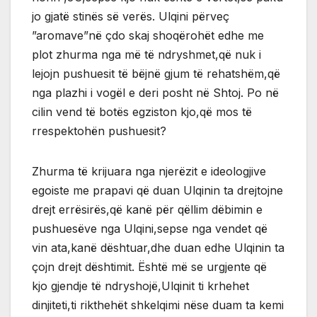
jo gjatë stinës së verës. Ulqini përveç
”aromave”në çdo skaj shoqërohët edhe me
plot zhurma nga më të ndryshmet,që nuk i
lejojn pushuesit të bëjnë gjum të rehatshëm,që
nga plazhi i vogël e deri posht në Shtoj. Po në
cilin vend të botës egziston kjo,që mos të
rrespektohën pushuesit?
Zhurma të krijuara nga njerëzit e ideologjive
egoiste me prapavi që duan Ulqinin ta drejtojne
drejt errësirës,që kanë për qëllim dëbimin e
pushuesëve nga Ulqini,sepse nga vendet që
vin ata,kanë dështuar,dhe duan edhe Ulqinin ta
çojn drejt dështimit. Është më se urgjente që
kjo gjendje të ndryshojë,Ulqinit ti krhehet
dinjiteti,ti rikthehët shkelqimi nëse duam ta kemi