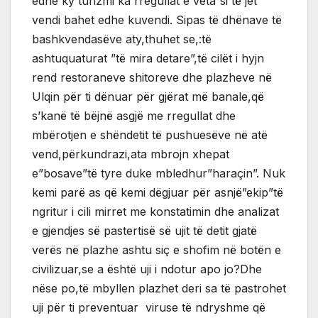
edhe ky turizmi ka rregullat e veta”si të jet
vendi bahet edhe kuvendi. Sipas të dhënave të
bashkvendasëve aty,thuhet se,:të
ashtuquaturat ”të mira detare”,të cilët i hyjn
rend restoraneve shitoreve dhe plazheve në
Ulqin për ti dënuar për gjërat më banale,që
s’kanë të bëjnë asgjë me rregullat dhe
mbërotjen e shëndetit të pushuesëve në atë
vend,përkundrazi,ata mbrojn xhepat
e”bosave”të tyre duke mbledhur”haraçin”. Nuk
kemi parë as që kemi dëgjuar për asnjë”ekip”të
ngritur i cili mirret me konstatimin dhe analizat
e gjendjes së pastertisë së ujit të detit gjatë
verës në plazhe ashtu siç e shofim në botën e
civilizuar,se a është uji i ndotur apo jo?Dhe
nëse po,të mbyllen plazhet deri sa të pastrohet
uji për ti preventuar viruse të ndryshme që