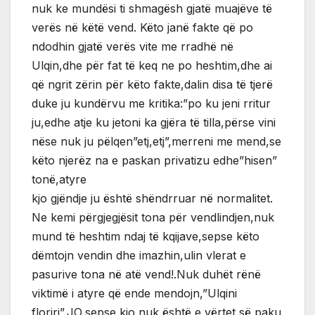
nuk ke mundësi ti shmagësh gjatë muajëve të
verës në këtë vend. Këto janë fakte që po
ndodhin gjatë verës vite me rradhë në
Ulqin,dhe për fat të keq ne po heshtim,dhe ai
që ngrit zërin për këto fakte,dalin disa të tjerë
duke ju kundërvu me kritika:”po ku jeni rritur
ju,edhe atje ku jetoni ka gjëra të tilla,përse vini
nëse nuk ju pëlqen”etj,etj”,merreni me mend,se
këto njerëz na e paskan privatizu edhe”hisen”
tonë,atyre
kjo gjëndje ju është shëndrruar në normalitet.
Ne kemi përgjegjësit tona për vendlindjen,nuk
mund të heshtim ndaj të kqijave,sepse këto
dëmtojn vendin dhe imazhin,ulin vlerat e
pasurive tona në atë vend!.Nuk duhët rënë
viktimë i atyre që ende mendojn,”Ulqini
floriri”,JO,sepse kjo nuk është e vërtet,së paku