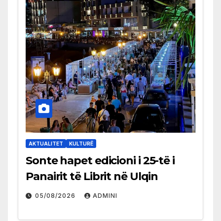
AKTUALITET
KULTURË
Sonte hapet edicioni i 25-të i
Panairit të Librit në Ulqin
05/08/2026
ADMINI