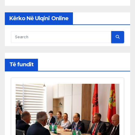
Kërko Në Ulqini Online
Të fundit