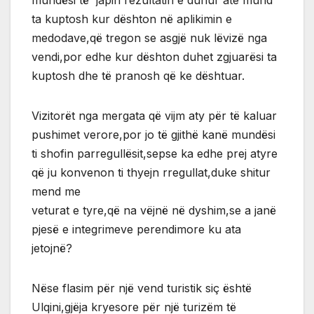
ta kuptosh kur dështon në aplikimin e
medodave,që tregon se asgjë nuk lëvizë nga
vendi,por edhe kur dështon duhet zgjuarësi ta
kuptosh dhe të pranosh që ke dështuar.
Vizitorët nga mergata që vijm aty për të kaluar
pushimet verore,por jo të gjithë kanë mundësi
ti shofin parregullësit,sepse ka edhe prej atyre
që ju konvenon ti thyejn rregullat,duke shitur
mend me
veturat e tyre,që na vëjnë në dyshim,se a janë
pjesë e integrimeve perendimore ku ata
jetojnë?
Nëse flasim për një vend turistik siç është
Ulqini,gjëja kryesore për një turizëm të