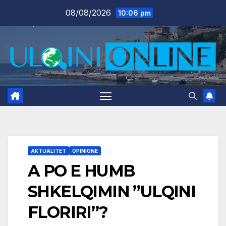
Skip
08/08/2026
10:06 pm
to
content
AKTUALITET
OPINIONE
A PO E HUMB
SHKELQIMIN ”ULQINI
FLORIRI”?