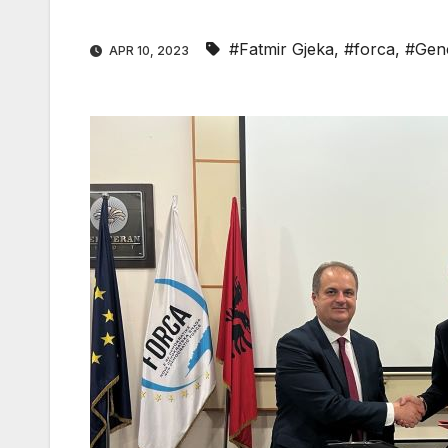
#Fatmir Gjeka
,
#forca
,
#Gen
APR 10, 2023