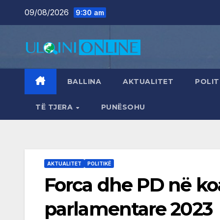
Skip
09/08/2026
9:30 am
to
content
BALLINA
AKTUALITET
POLIT
TË TJERA
PUNËSOHU
AKTUALITET
POLITIKË
Forca dhe PD në koa
parlamentare 2023