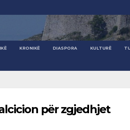
IKË
KRONIKË
DIASPORA
KULTURË
T
lcicion për zgjedhjet