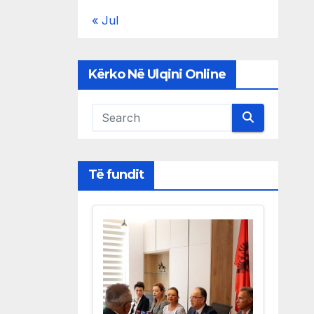
« Jul
Kërko Në Ulqini Online
Të fundit