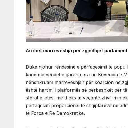
Arrihet marrëveshja për zgjedhjet parlamen
Duke njohur rëndësinë e përfaqësimit të populli
kanë me vendet e garantuara në Kuvendin e Mal
nënshkruam marrëveshjen për koalicion në zgjedh
është hartimi i platformës së përbashkët për të 
sferat e jetës, me theks të veçantë zhvillimin 
përfaqësim proporcional të shqiptarëve në admi
të Forca e Re Demokratike.