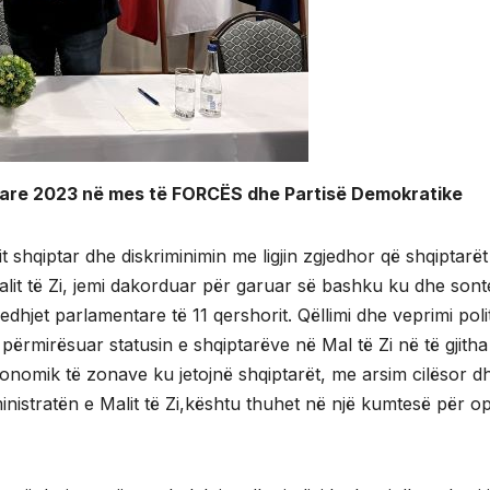
tare 2023 në mes të FORCËS dhe Partisë Demokratike
t shqiptar dhe diskriminimin me ligjin zgjedhor që shqiptarë
it të Zi, jemi dakorduar për garuar së bashku ku dhe sont
jet parlamentare të 11 qershorit. Qëllimi dhe veprimi polit
përmirësuar statusin e shqiptarëve në Mal të Zi në të gjitha
ekonomik të zonave ku jetojnë shqiptarët, me arsim cilësor d
nistratën e Malit të Zi,kështu thuhet në një kumtesë për op