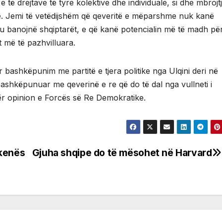
të drejtave të tyre kolektive dhe individuale, si dhe mbrojt
re. Jemi të vetëdijshëm që qeveritë e mëparshme nuk kanë
t ku banojnë shqiptarët, e që kanë potencialin më të madh pë
t më të pazhvilluara.
 bashkëpunim me partitë e tjera politike nga Ulqini deri në
bashkëpunuar me qeverinë e re që do të dal nga vullneti i
ër opinion e Forcës së Re Demokratike.
skenës
Gjuha shqipe do të mësohet në Harvard