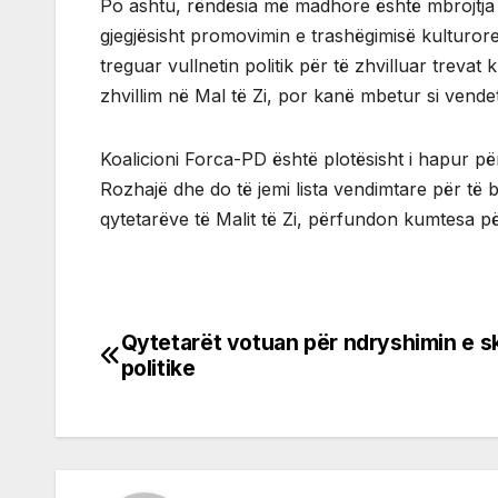
Po ashtu, rëndësia më madhore është mbrojtja e 
gjegjësisht promovimin e trashëgimisë kulturo
treguar vullnetin politik për të zhvilluar treva
zhvillim në Mal të Zi, por kanë mbetur si vende
Koalicioni Forca-PD është plotësisht i hapur për
Rozhajë dhe do të jemi lista vendimtare për të 
qytetarëve të Malit të Zi, përfundon kumtesa p
Qytetarët votuan për ndryshimin e 
Post
politike
navigation