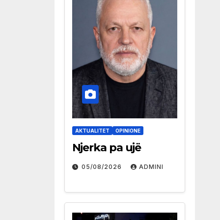
AKTUALITET
OPINIONE
Njerka pa ujë
05/08/2026
ADMINI