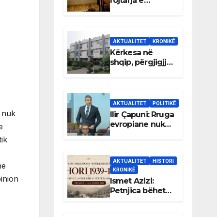
rojtarja e
dhomës së
Rexhep Qosjes
AKTUALITET
KRONIKË
Kërkesa në
shqip, përgjigjja
e sekretariatit
komunal vetëm
në gjuhën
malazeze
AKTUALITET
POLITIKË
t nuk
Ilir Çapuni: Rruga
evropiane nuk
e
mund të
ik
ndërtohet mbi
ligje
AKTUALITET
HISTORI
antikushtetuese
he
KRONIKË
inion
Ismet Azizi:
Petnjica bëhet
qendër e
debatit