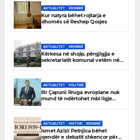
AKTUALITET
KRONIKË
Kur natyra bëhet rojtarja e
dhomës së Rexhep Qosjes
AKTUALITET
KRONIKË
Kërkesa në shqip, përgjigjja e
sekretariatit komunal vetëm në
gjuhën malazeze
AKTUALITET
POLITIKË
Ilir Çapuni: Rruga evropiane nuk
mund të ndërtohet mbi ligje
antikushtetuese
AKTUALITET
HISTORI
KRONIKË
Ismet Azizi: Petnjica bëhet
qendër e debatit shkencor për