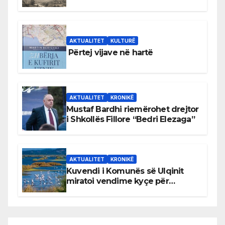
Bihorin gjatë viteve 1939–1948
AKTUALITET
KULTURË
Përtej vijave në hartë
AKTUALITET
KRONIKË
Mustaf Bardhi riemërohet drejtor
i Shkollës Fillore “Bedri Elezaga”
AKTUALITET
KRONIKË
Kuvendi i Komunës së Ulqinit
miratoi vendime kyçe për
mbrojtjen e natyrës dhe
menaxhimin e qëndrueshëm të
burimeve më të çmuara