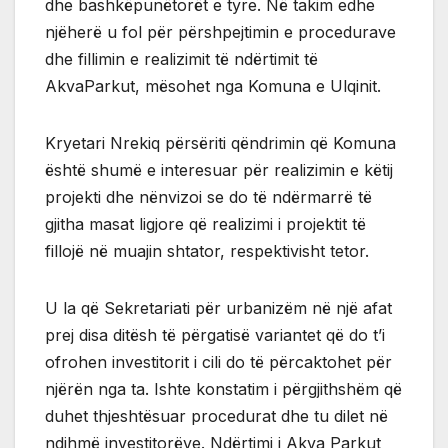
dhe bashkëpunëtorët e tyre. Në takim edhe
njëherë u fol për përshpejtimin e procedurave
dhe fillimin e realizimit të ndërtimit të
AkvaParkut, mësohet nga Komuna e Ulqinit.
Kryetari Nrekiq përsëriti qëndrimin që Komuna
është shumë e interesuar për realizimin e këtij
projekti dhe nënvizoi se do të ndërmarrë të
gjitha masat ligjore që realizimi i projektit të
fillojë në muajin shtator, respektivisht tetor.
U la që Sekretariati për urbanizëm në një afat
prej disa ditësh të përgatisë variantet që do t’i
ofrohen investitorit i cili do të përcaktohet për
njërën nga ta. Ishte konstatim i përgjithshëm që
duhet thjeshtësuar procedurat dhe tu dilet në
ndihmë investitorëve. Ndërtimi i Akva Parkut