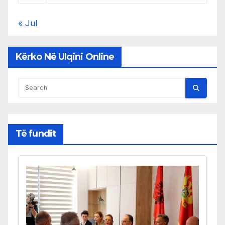
« Jul
Kërko Në Ulqini Online
Të fundit