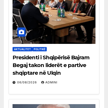
AKTUALITET
POLITIKË
Presidenti i Shqipërisë Bajram
Begaj takon liderët e partive
shqiptare në Ulqin
06/08/2026
ADMINI