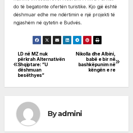
do të begatonte ofertën turistike. Kjo gjë është
dëshmuar edhe me ndërtimin e një projekti të
ngjashëm në qytetin e Budvës.
LD në MZ nuk
Nikolla dhe Albini,
Post
përkrah Alternativën
babë e bir në
Shqiptare: ”U
bashkëpunim në
navigation
dëshmuan
këngën e re
besëthyes”
By
admini