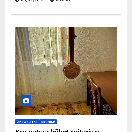
05/08/2026
ADMINI
AKTUALITET
KRONIKË
Kur natyra bëhet rojtarja e