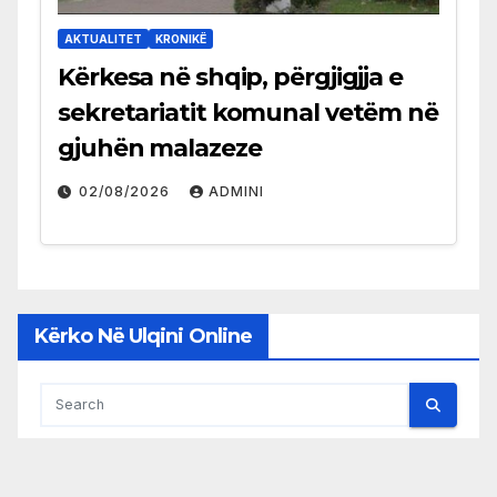
AKTUALITET
KRONIKË
Kërkesa në shqip, përgjigjja e
sekretariatit komunal vetëm në
gjuhën malazeze
02/08/2026
ADMINI
Kërko Në Ulqini Online