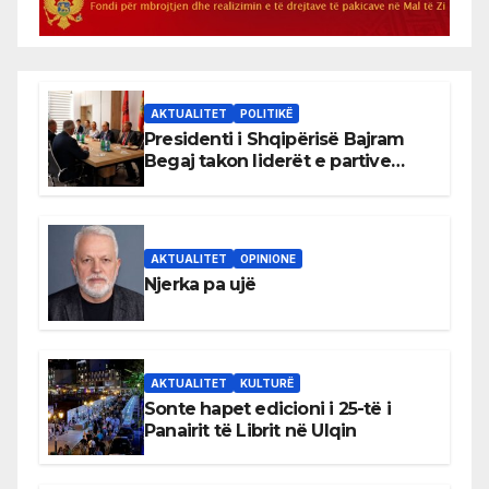
AKTUALITET
POLITIKË
Presidenti i Shqipërisë Bajram
Begaj takon liderët e partive
shqiptare në Ulqin
AKTUALITET
OPINIONE
Njerka pa ujë
AKTUALITET
KULTURË
Sonte hapet edicioni i 25-të i
Panairit të Librit në Ulqin