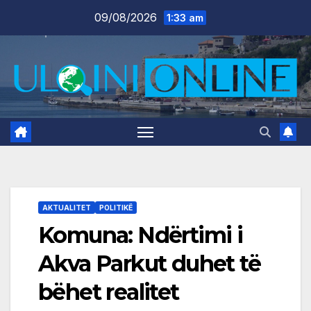
Skip
09/08/2026
1:33 am
to
content
AKTUALITET
POLITIKË
Komuna: Ndërtimi i
Akva Parkut duhet të
bëhet realitet