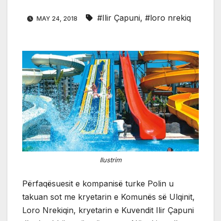
#Ilir Çapuni
,
#loro nrekiq
MAY 24, 2018
Ilustrim
Përfaqësuesit e kompanisë turke Polin u
takuan sot me kryetarin e Komunës së Ulqinit,
Loro Nrekiqin, kryetarin e Kuvendit Ilir Çapuni