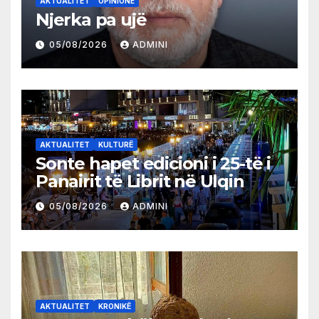
AKTUALITET
OPINIONE
Njerka pa ujë
05/08/2026
ADMINI
AKTUALITET
KULTURË
Sonte hapet edicioni i 25-të i
Panairit të Librit në Ulqin
05/08/2026
ADMINI
AKTUALITET
KRONIKË