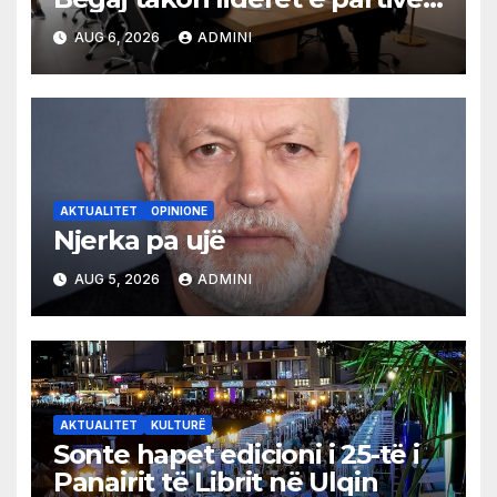
shqiptare në Ulqin
AUG 6, 2026
ADMINI
AKTUALITET
OPINIONE
Njerka pa ujë
AUG 5, 2026
ADMINI
AKTUALITET
KULTURË
Sonte hapet edicioni i 25-të i
Panairit të Librit në Ulqin