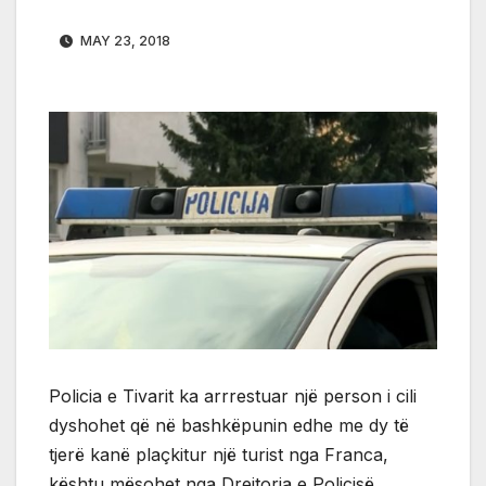
MAY 23, 2018
Policia e Tivarit ka arrrestuar një person i cili
dyshohet që në bashkëpunin edhe me dy të
tjerë kanë plaçkitur një turist nga Franca,
kështu mësohet nga Drejtoria e Policisë.