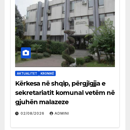
AKTUALITET
KRONIKË
Kërkesa në shqip, përgjigjja e
sekretariatit komunal vetëm në
gjuhën malazeze
02/08/2026
ADMINI