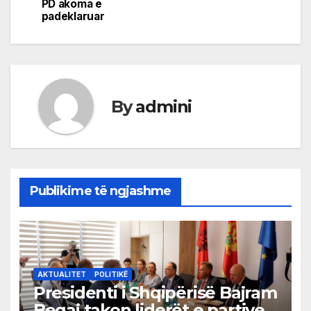
PD akoma e
padeklaruar
By
admini
Publikime të ngjashme
AKTUALITET
POLITIKË
Presidenti i Shqipërisë Bajram
Begaj takon liderët e partive