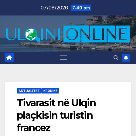
Skip
07/08/2026
7:49 pm
to
content
AKTUALITET
KRONIKË
Tivarasit në Ulqin
plaçkisin turistin
francez