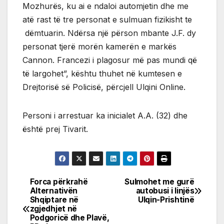
Mozhurës, ku ai e ndaloi automjetin dhe me
atë rast të tre personat e sulmuan fizikisht te
dëmtuarin. Ndërsa një përson mbante J.F. dy
personat tjerë morën kamerën e markës
Cannon. Francezi i plagosur më pas mundi që
të largohet”, kështu thuhet në kumtesen e
Drejtorisë së Policisë, përcjell Ulqini Online.
Personi i arrestuar ka inicialet A.A. (32) dhe
është prej Tivarit.
Forca përkrahë
Sulmohet me gurë
Post
Alternativën
autobusi i linjës
Shqiptare në
Ulqin-Prishtinë
navigation
zgjedhjet në
Podgoricë dhe Plavë,