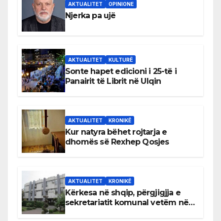
AKTUALITET
OPINIONE
Njerka pa ujë
AKTUALITET
KULTURË
Sonte hapet edicioni i 25-të i
Panairit të Librit në Ulqin
AKTUALITET
KRONIKË
Kur natyra bëhet rojtarja e
dhomës së Rexhep Qosjes
AKTUALITET
KRONIKË
Kërkesa në shqip, përgjigjja e
sekretariatit komunal vetëm në
gjuhën malazeze