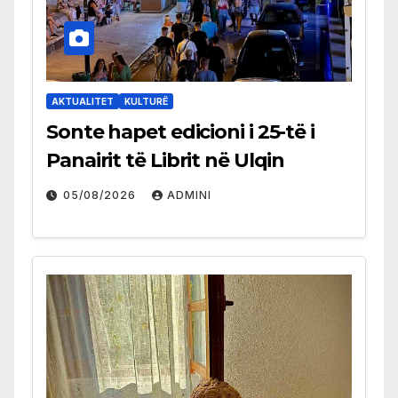
AKTUALITET
KULTURË
Sonte hapet edicioni i 25-të i
Panairit të Librit në Ulqin
05/08/2026
ADMINI