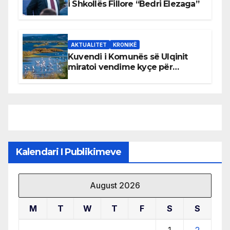
i Shkollës Fillore “Bedri Elezaga”
AKTUALITET
KRONIKË
Kuvendi i Komunës së Ulqinit
miratoi vendime kyçe për
mbrojtjen e natyrës dhe
menaxhimin e qëndrueshëm të
burimeve më të çmuara
Kalendari I Publikimeve
August 2026
M
T
W
T
F
S
S
1
2