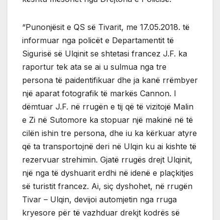
“Punonjësit e QS së Tivarit, me 17.05.2018. të
informuar nga policët e Departamentit të
Sigurisë së Ulqinit se shtetasi francez J.F. ka
raportur tek ata se ai u sulmua nga tre
persona të paidentifikuar dhe ja kanë rrëmbyer
një aparat fotografik të markës Cannon. I
dëmtuar J.F. në rrugën e tij që të vizitojë Malin
e Zi në Sutomore ka stopuar një makinë në të
cilën ishin tre persona, dhe iu ka kërkuar atyre
që ta transportojnë deri në Ulqin ku ai kishte të
rezervuar strehimin. Gjatë rrugës drejt Ulqinit,
një nga të dyshuarit erdhi në idenë e plaçkitjes
së turistit francez. Ai, siç dyshohet, në rrugën
Tivar – Ulqin, devijoi automjetin nga rruga
kryesore për të vazhduar drekjt kodrës së