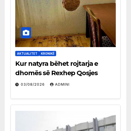
AKTUALITET
KRONIKË
Kur natyra bëhet rojtarja e
dhomës së Rexhep Qosjes
03/08/2026
ADMINI