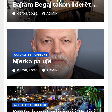
Bajram Begaj takon liderët e
partive shqiptare në Ulqin
06/08/2026
ADMINI
AKTUALITET
OPINIONE
Njerka pa ujë
05/08/2026
ADMINI
AKTUALITET
KULTURË
Sonte hapet edicioni i 25-të i