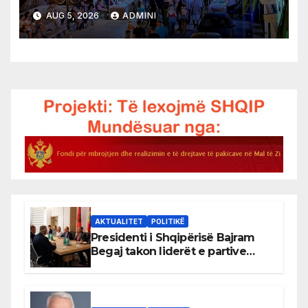
AUG 5, 2026
ADMINI
AKTUALITET
POLITIKË
Presidenti i Shqipërisë Bajram
Begaj takon liderët e partive
shqiptare në Ulqin