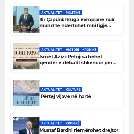
AKTUALITET
POLITIKË
Ilir Çapuni: Rruga evropiane nuk
mund të ndërtohet mbi ligje
antikushtetuese
AKTUALITET
HISTORI
KRONIKË
Ismet Azizi: Petnjica bëhet
qendër e debatit shkencor për
Bihorin gjatë viteve 1939–1948
AKTUALITET
KULTURË
Përtej vijave në hartë
AKTUALITET
KRONIKË
Mustaf Bardhi riemërohet drejtor