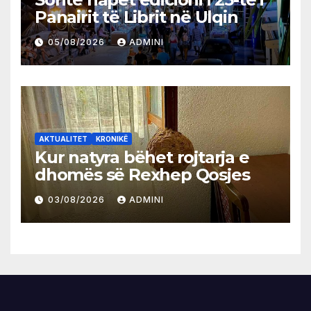
Panairit të Librit në Ulqin
05/08/2026
ADMINI
AKTUALITET
KRONIKË
Kur natyra bëhet rojtarja e
dhomës së Rexhep Qosjes
03/08/2026
ADMINI