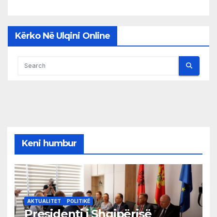
Kërko Në Ulqini Online
Keni humbur
AKTUALITET
POLITIKË
Presidenti i Shqipërisë