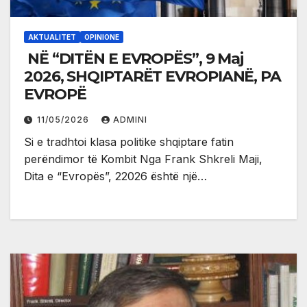
AKTUALITET
OPINIONE
NË “DITËN E EVROPËS”, 9 Maj
2026, SHQIPTARËT EVROPIANË, PA
EVROPË
11/05/2026
ADMINI
Si e tradhtoi klasa politike shqiptare fatin
perëndimor të Kombit Nga Frank Shkreli Maji,
Dita e “Evropës”, 22026 është një…