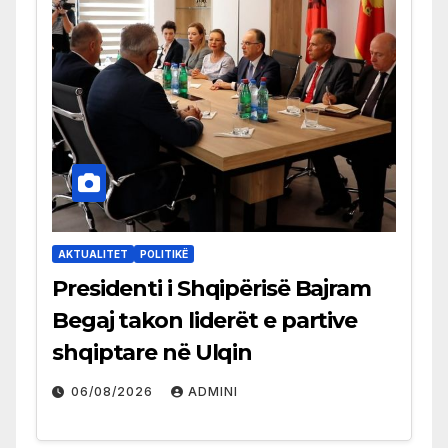
AKTUALITET
POLITIKË
Presidenti i Shqipërisë Bajram
Begaj takon liderët e partive
shqiptare në Ulqin
06/08/2026
ADMINI