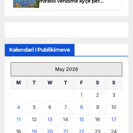
miratoi vendime kyçe për
mbrojtjen e natyrës dhe
menaxhimin e qëndrueshëm të
burimeve më të çmuara
Kalendari I Publikimeve
May 2026
M
T
W
T
F
S
S
1
2
3
4
5
6
7
8
9
10
11
12
13
14
15
16
17
18
19
20
21
22
23
24