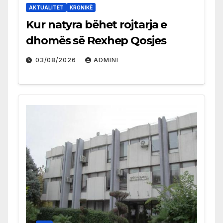
AKTUALITET
KRONIKË
Kur natyra bëhet rojtarja e
dhomës së Rexhep Qosjes
03/08/2026
ADMINI