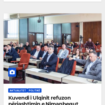
AKTUALITET
POLITIKË
Kuvendi i Ulqinit refuzon
përjashtimin e Nimanbegut