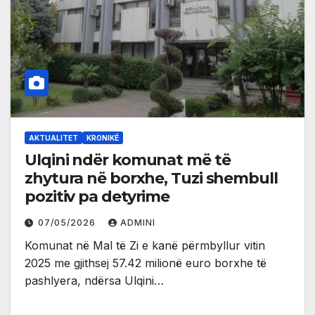
AKTUALITET
KRONIKË
Ulqini ndër komunat më të
zhytura në borxhe, Tuzi shembull
pozitiv pa detyrime
07/05/2026
ADMINI
Komunat në Mal të Zi e kanë përmbyllur vitin
2025 me gjithsej 57.42 milionë euro borxhe të
pashlyera, ndërsa Ulqini…