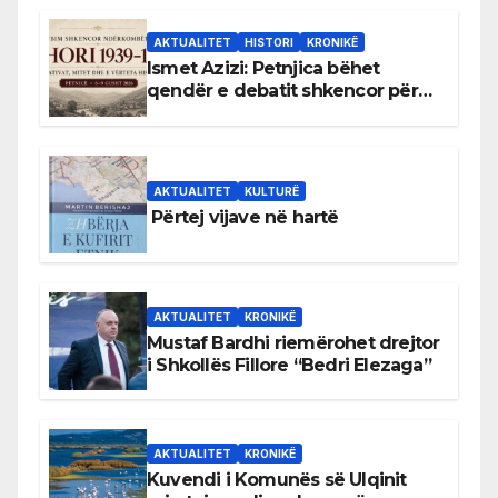
AKTUALITET
HISTORI
KRONIKË
Ismet Azizi: Petnjica bëhet
qendër e debatit shkencor për
Bihorin gjatë viteve 1939–1948
AKTUALITET
KULTURË
Përtej vijave në hartë
AKTUALITET
KRONIKË
Mustaf Bardhi riemërohet drejtor
i Shkollës Fillore “Bedri Elezaga”
AKTUALITET
KRONIKË
Kuvendi i Komunës së Ulqinit