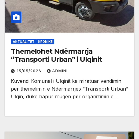
AKTUALITET
KRONIKË
Themelohet Ndërmarrja
“Transporti Urban” i Ulqinit
15/05/2026
ADMINI
Kuvendi Komunal i Ulqinit ka miratuar vendimin
për themelimin e Ndërmarrjes “Transporti Urban”
Ulqin, duke hapur rrugën për organizimin e…