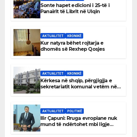
Sonte hapet edicioni i 25-të i
Panairit të Librit në Ulqin
AKTUALITET
KRONIKË
Kur natyra bëhet rojtarja e
dhomës së Rexhep Qosjes
AKTUALITET
KRONIKË
Kërkesa në shqip, përgjigjja e
sekretariatit komunal vetëm në
gjuhën malazeze
AKTUALITET
POLITIKË
Ilir Çapuni: Rruga evropiane nuk
mund të ndërtohet mbi ligje
antikushtetuese