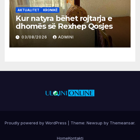
AKTUALITET
KRONIKË
Kur natyra bëhet rojtarja e
dhomës së Rexhep Qosjes
03/08/2026
ADMINI
Proudly powered by WordPress
|
Theme:
Newsup
by
Themeansar
.
Home
Kontakti