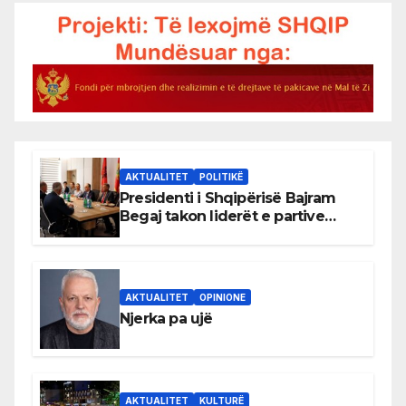
AKTUALITET
POLITIKË
Presidenti i Shqipërisë Bajram
Begaj takon liderët e partive
shqiptare në Ulqin
AKTUALITET
OPINIONE
Njerka pa ujë
AKTUALITET
KULTURË