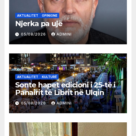
AKTUALITET
OPINIONE
Njerka pa ujë
05/08/2026
ADMINI
AKTUALITET
KULTURË
Sonte hapet edicioni i 25-të i
Panairit të Librit në Ulqin
05/08/2026
ADMINI