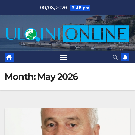
Skip
09/08/2026
6:48 pm
to
content
Month:
May 2026