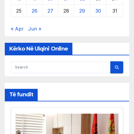
25
26
27
28
29
30
31
« Apr
Jun »
Kërko Në Ulqini Online
Të fundit