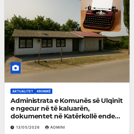
AKTUALITET
KRONIKË
Administrata e Komunës së Ulqinit
e ngecur në të kaluarën,
dokumentet në Katërkollë ende
me makinë shkrimi
13/05/2026
ADMINI