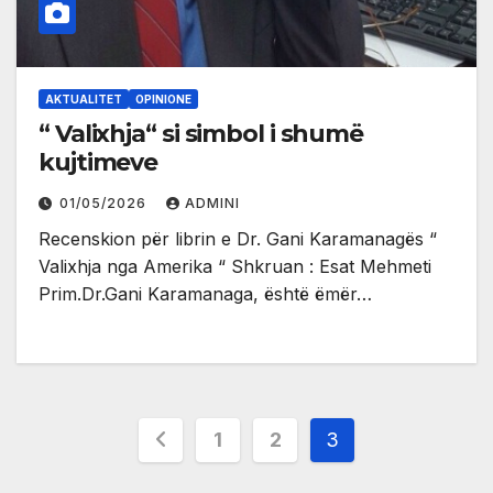
AKTUALITET
OPINIONE
“ Valixhja“ si simbol i shumë
kujtimeve
01/05/2026
ADMINI
Recenskion për librin e Dr. Gani Karamanagës “
Valixhja nga Amerika “ Shkruan : Esat Mehmeti
Prim.Dr.Gani Karamanaga, është ëmër…
Posts
1
2
3
pagination