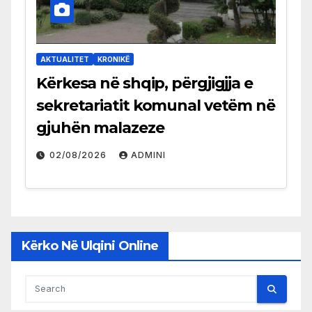
AKTUALITET
KRONIKË
Kërkesa në shqip, përgjigjja e
sekretariatit komunal vetëm në
gjuhën malazeze
02/08/2026
ADMINI
Kërko Në Ulqini Online