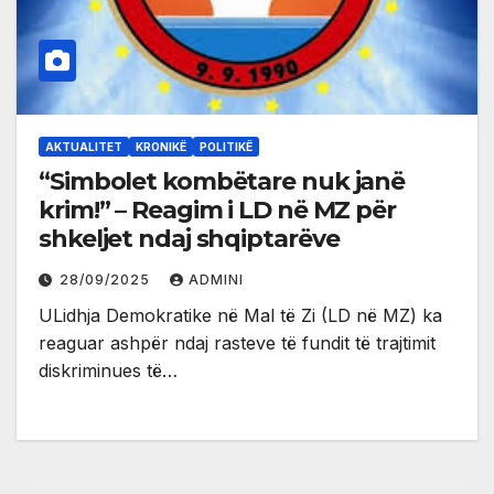
AKTUALITET
KRONIKË
POLITIKË
“Simbolet kombëtare nuk janë
krim!” – Reagim i LD në MZ për
shkeljet ndaj shqiptarëve
28/09/2025
ADMINI
ULidhja Demokratike në Mal të Zi (LD në MZ) ka
reaguar ashpër ndaj rasteve të fundit të trajtimit
diskriminues të…