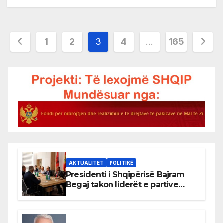
Posts
1
2
3
4
…
165
pagination
AKTUALITET
POLITIKË
Presidenti i Shqipërisë Bajram
Begaj takon liderët e partive
shqiptare në Ulqin