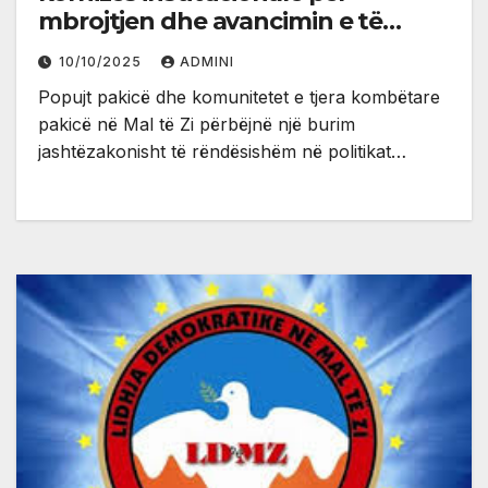
mbrojtjen dhe avancimin e të
drejtave të pakicave
10/10/2025
ADMINI
Popujt pakicë dhe komunitetet e tjera kombëtare
pakicë në Mal të Zi përbëjnë një burim
jashtëzakonisht të rëndësishëm në politikat…