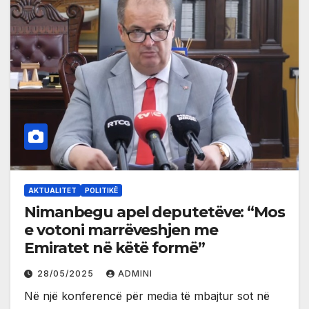
AKTUALITET
POLITIKË
Nimanbegu apel deputetëve: “Mos
e votoni marrëveshjen me
Emiratet në këtë formë”
28/05/2025
ADMINI
Në një konferencë për media të mbajtur sot në