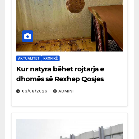
AKTUALITET
KRONIKË
Kur natyra bëhet rojtarja e
dhomës së Rexhep Qosjes
03/08/2026
ADMINI