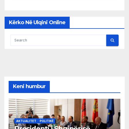
Kërko Në Ulqini Online
Keni humbur
AKTUALITET
POLITIKË
Presidenti i Shqipërisë