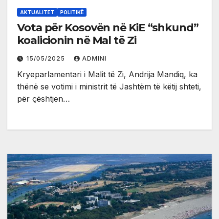
AKTUALITET
POLITIKË
Vota për Kosovën në KiE “shkund”
koalicionin në Mal të Zi
15/05/2025
ADMINI
Kryeparlamentari i Malit të Zi, Andrija Mandiq, ka
thënë se votimi i ministrit të Jashtëm të këtij shteti,
për çështjen…