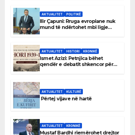
AKTUALITET
POLITIKË
Ilir Çapuni: Rruga evropiane nuk
mund të ndërtohet mbi ligje
antikushtetuese
AKTUALITET
HISTORI
KRONIKË
Ismet Azizi: Petnjica bëhet
qendër e debatit shkencor për
Bihorin gjatë viteve 1939–1948
AKTUALITET
KULTURË
Përtej vijave në hartë
AKTUALITET
KRONIKË
Mustaf Bardhi riemërohet drejtor