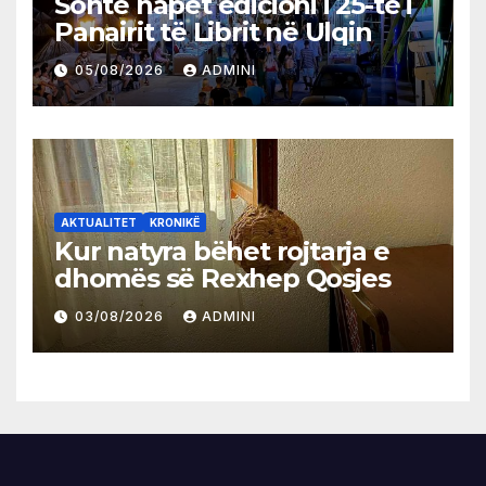
Sonte hapet edicioni i 25-të i
Panairit të Librit në Ulqin
05/08/2026
ADMINI
AKTUALITET
KRONIKË
Kur natyra bëhet rojtarja e
dhomës së Rexhep Qosjes
03/08/2026
ADMINI