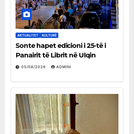
AKTUALITET
KULTURË
Sonte hapet edicioni i 25-të i
Panairit të Librit në Ulqin
05/08/2026
ADMINI