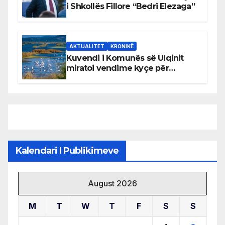
i Shkollës Fillore “Bedri Elezaga”
AKTUALITET
KRONIKË
Kuvendi i Komunës së Ulqinit
miratoi vendime kyçe për
mbrojtjen e natyrës dhe
menaxhimin e qëndrueshëm të
burimeve më të çmuara
Kalendari I Publikimeve
August 2026
M
T
W
T
F
S
S