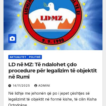
AKTUALITET
POLITIKË
LD në MZ: Të ndalohet çdo
procedure për legalizim të objektit
në Rumi
14/11/2025
ADMINI
Në lidhje me jehonën që po i jepet çështjes së
legalizimit të objektit në formë kishe, të cilin Kisha
Ortodokse…