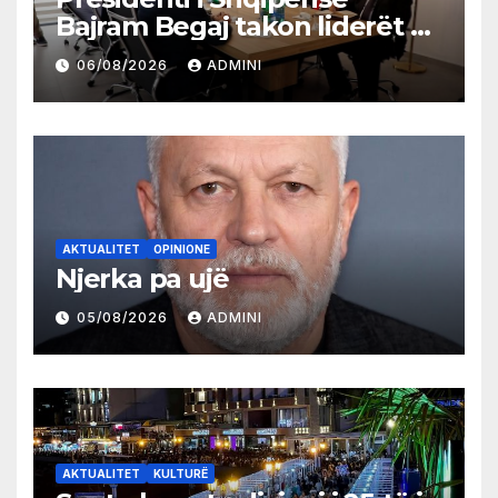
Bajram Begaj takon liderët e
partive shqiptare në Ulqin
06/08/2026
ADMINI
AKTUALITET
OPINIONE
Njerka pa ujë
05/08/2026
ADMINI
AKTUALITET
KULTURË