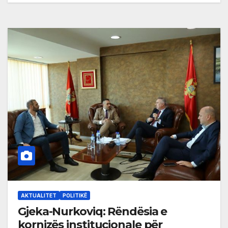
AKTUALITET
POLITIKË
Gjeka-Nurkoviq: Rëndësia e
kornizës institucionale për