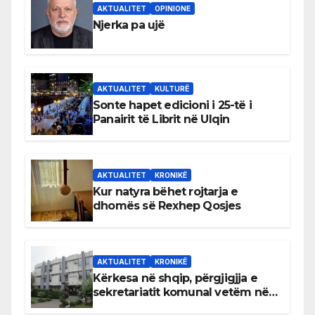
AKTUALITET
OPINIONE
Njerka pa ujë
AKTUALITET
KULTURË
Sonte hapet edicioni i 25-të i
Panairit të Librit në Ulqin
AKTUALITET
KRONIKË
Kur natyra bëhet rojtarja e
dhomës së Rexhep Qosjes
AKTUALITET
KRONIKË
Kërkesa në shqip, përgjigjja e
sekretariatit komunal vetëm në
gjuhën malazeze