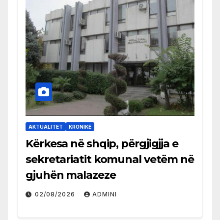
AKTUALITET
KRONIKË
Kërkesa në shqip, përgjigjja e
sekretariatit komunal vetëm në
gjuhën malazeze
02/08/2026
ADMINI