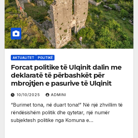
AKTUALITET
POLITIKË
Forcat politike të Ulqinit dalin me
deklaratë të përbashkët për
mbrojtjen e pasurive të Ulqinit
10/10/2025
ADMINI
“Burimet tona, në duart tona!” Në një zhvillim të
rëndësishëm politik dhe qytetar, një numër
subjektesh politike nga Komuna e…