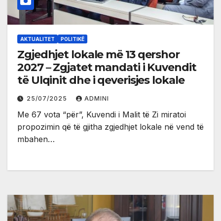
AKTUALITET
POLITIKË
Zgjedhjet lokale më 13 qershor
2027 – Zgjatet mandati i Kuvendit
të Ulqinit dhe i qeverisjes lokale
25/07/2025
ADMINI
Me 67 vota “për”, Kuvendi i Malit të Zi miratoi
propozimin që të gjitha zgjedhjet lokale në vend të
mbahen…