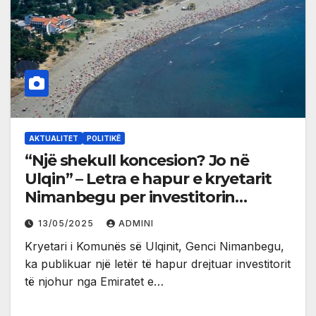
AKTUALITET
POLITIKË
“Një shekull koncesion? Jo në
Ulqin” – Letra e hapur e kryetarit
Nimanbegu per investitorin
Mohamed Alabbar
13/05/2025
ADMINI
Kryetari i Komunës së Ulqinit, Genci Nimanbegu,
ka publikuar një letër të hapur drejtuar investitorit
të njohur nga Emiratet e…