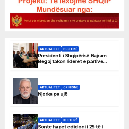
AKTUALITET
POLITIKË
Presidenti i Shqipërisë Bajram
Begaj takon liderët e partive
shqiptare në Ulqin
AKTUALITET
OPINIONE
Njerka pa ujë
AKTUALITET
KULTURË
Sonte hapet edicioni i 25-të i