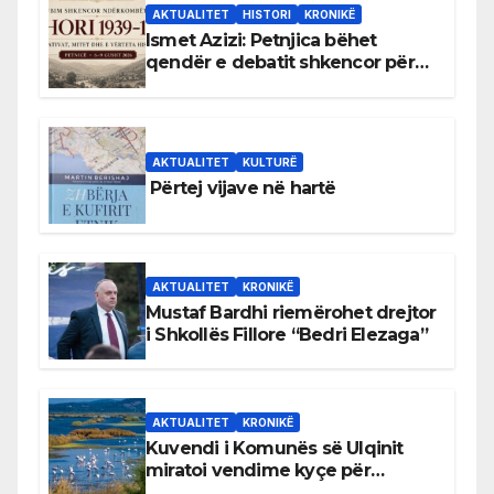
AKTUALITET
HISTORI
KRONIKË
Ismet Azizi: Petnjica bëhet
qendër e debatit shkencor për
Bihorin gjatë viteve 1939–1948
AKTUALITET
KULTURË
Përtej vijave në hartë
AKTUALITET
KRONIKË
Mustaf Bardhi riemërohet drejtor
i Shkollës Fillore “Bedri Elezaga”
AKTUALITET
KRONIKË
Kuvendi i Komunës së Ulqinit
miratoi vendime kyçe për
mbrojtjen e natyrës dhe