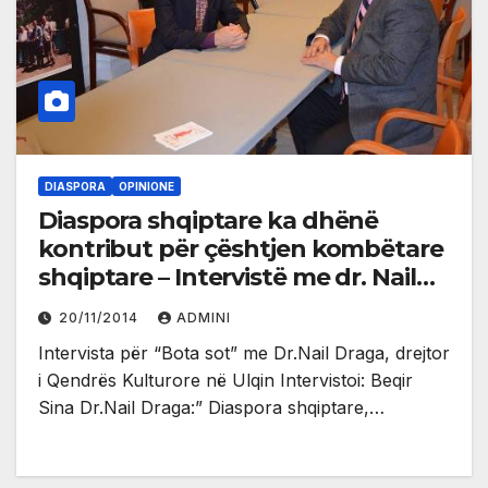
DIASPORA
OPINIONE
Diaspora shqiptare ka dhënë
kontribut për çështjen kombëtare
shqiptare – Intervistë me dr. Nail
Draga
20/11/2014
ADMINI
Intervista për “Bota sot” me Dr.Nail Draga, drejtor
i Qendrës Kulturore në Ulqin Intervistoi: Beqir
Sina Dr.Nail Draga:” Diaspora shqiptare,…