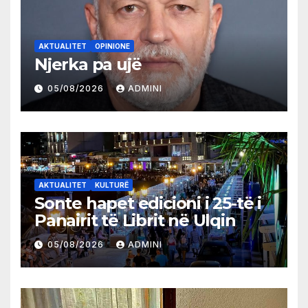
AKTUALITET
OPINIONE
Njerka pa ujë
05/08/2026
ADMINI
AKTUALITET
KULTURË
Sonte hapet edicioni i 25-të i
Panairit të Librit në Ulqin
05/08/2026
ADMINI