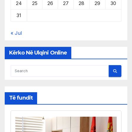
24
25
26
27
28
29
30
31
« Jul
Kërko Në Ulqini Online
Të fundit