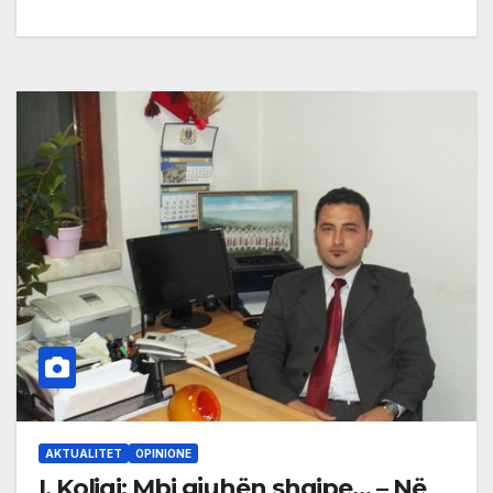
AKTUALITET
OPINIONE
I. Koliqi: Mbi gjuhën shqipe… – Në