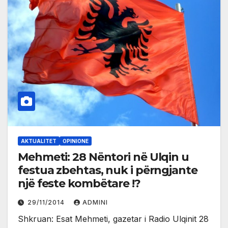
AKTUALITET
OPINIONE
Mehmeti: 28 Nëntori në Ulqin u
festua zbehtas, nuk i përngjante
një feste kombëtare !?
29/11/2014
ADMINI
Shkruan: Esat Mehmeti, gazetar i Radio Ulqinit 28