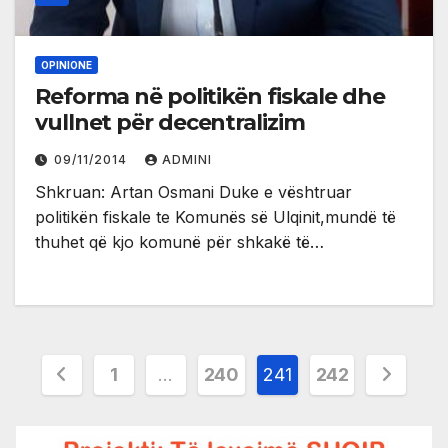
OPINIONE
Reforma në politikën fiskale dhe
vullnet për decentralizim
09/11/2014
ADMINI
Shkruan: Artan Osmani Duke e vështruar
politikën fiskale te Komunës së Ulqinit,mundë të
thuhet që kjo komunë për shkakë të…
Posts
1
…
240
241
242
pagination