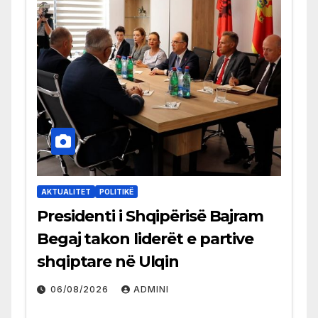
AKTUALITET
POLITIKË
Presidenti i Shqipërisë Bajram
Begaj takon liderët e partive
shqiptare në Ulqin
06/08/2026
ADMINI