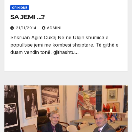
OPINIONE
SA JEMI …?
21/11/2014
ADMINI
Shkruan Agim Cukaj Ne në Ulqin shumica e
popullsisë jemi me kombësi shqiptare. Të gjithë e
duam vendin tonë, gjithashtu…