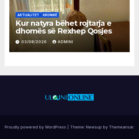
AKTUALITET
KRONIKË
Kur natyra bëhet rojtarja e
dhomës së Rexhep Qosjes
03/08/2026
ADMINI
Proudly powered by WordPress
|
Theme:
Newsup
by
Themeansar
.