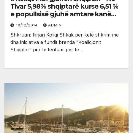
Tivar 5,98% shqiptarë kurse 6,51 %
e popullsisë gjuhë amtare kanë
gjuhën shqipe!
10/12/2014
ADMINI
Shkruan: Ilirjan Koliqi Shkak për këtë shkrim më
dha iniciativa e fundit brenda “Koalicionit
Shqiptar” për të tentuar për të…