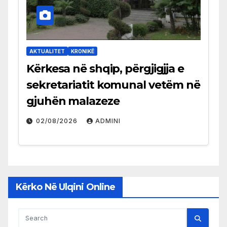
AKTUALITET
KRONIKË
Kërkesa në shqip, përgjigjja e
sekretariatit komunal vetëm në
gjuhën malazeze
02/08/2026
ADMINI
Kërko Në Ulqini Online