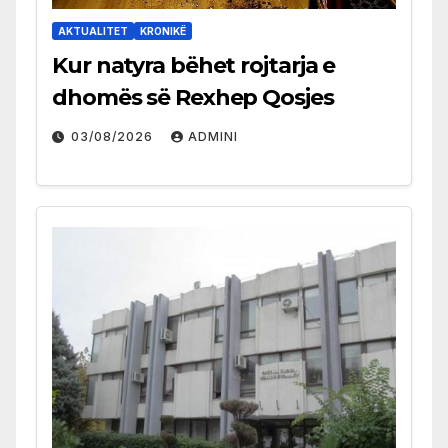
AKTUALITET
KRONIKË
Kur natyra bëhet rojtarja e
dhomës së Rexhep Qosjes
03/08/2026
ADMINI