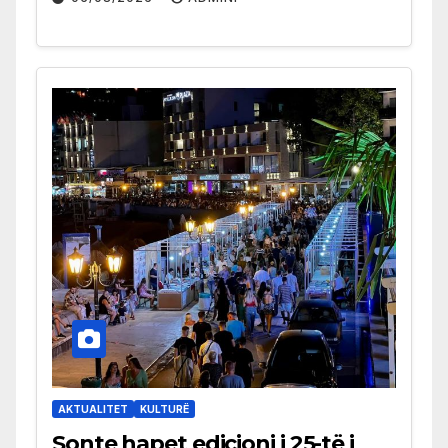
AKTUALITET
KULTURË
Sonte hapet edicioni i 25-të i