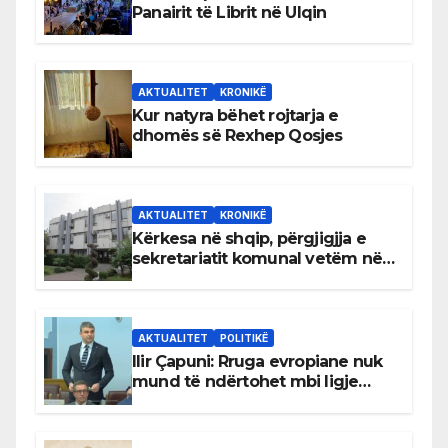
Panairit të Librit në Ulqin
AKTUALITET
KRONIKË
Kur natyra bëhet rojtarja e
dhomës së Rexhep Qosjes
AKTUALITET
KRONIKË
Kërkesa në shqip, përgjigjja e
sekretariatit komunal vetëm në
gjuhën malazeze
AKTUALITET
POLITIKË
Ilir Çapuni: Rruga evropiane nuk
mund të ndërtohet mbi ligje
antikushtetuese