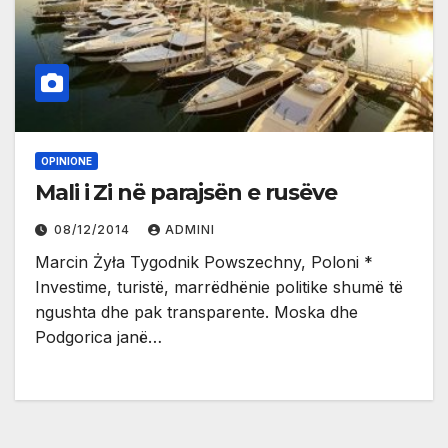
OPINIONE
Mali i Zi në parajsën e rusëve
08/12/2014
ADMINI
Marcin Żyła Tygodnik Powszechny, Poloni *
Investime, turistë, marrëdhënie politike shumë të
ngushta dhe pak transparente. Moska dhe
Podgorica janë…