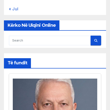
« Jul
Kërko Në Ulqini Online
Të fundit