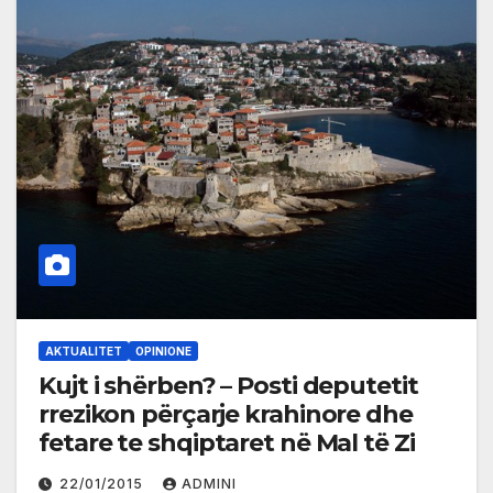
AKTUALITET
OPINIONE
Kujt i shërben? – Posti deputetit
rrezikon përçarje krahinore dhe
fetare te shqiptaret në Mal të Zi
22/01/2015
ADMINI