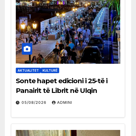
AKTUALITET
KULTURË
Sonte hapet edicioni i 25-të i
Panairit të Librit në Ulqin
05/08/2026
ADMINI