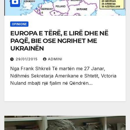
OPINIONE
EUROPA E TËRË, E LIRË DHE NË
PAQË, BIE OSE NGRIHET ME
UKRAINËN
29/01/2015
ADMINI
Nga Frank Shkreli Të martën me 27 Janar,
Ndihmës Sekretarja Amerikane e Shtetit, Vctoria
Nuland mbajti një fjalim në Qëndrën…