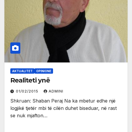
AKTUALITET
OPINIONE
Realiteti ynë
01/02/2015
ADMINI
Shkruan: Shaban Peraj Na ka mbetur edhe një
logjikë tjetër mbi të cilën duhet biseduar, në rast
se nuk mjafton…