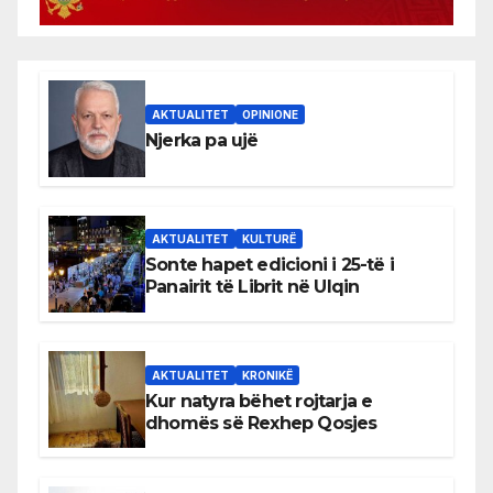
AKTUALITET
OPINIONE
Njerka pa ujë
AKTUALITET
KULTURË
Sonte hapet edicioni i 25-të i
Panairit të Librit në Ulqin
AKTUALITET
KRONIKË
Kur natyra bëhet rojtarja e
dhomës së Rexhep Qosjes