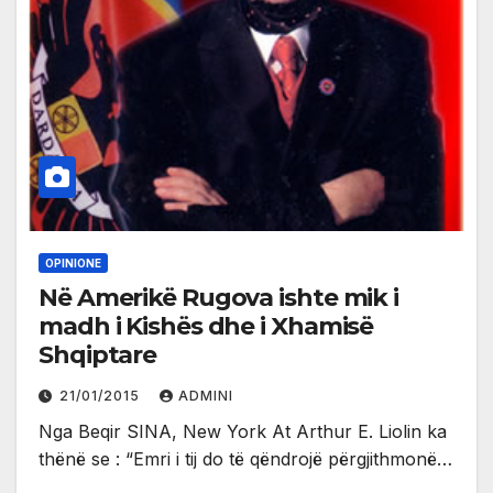
OPINIONE
Në Amerikë Rugova ishte mik i
madh i Kishës dhe i Xhamisë
Shqiptare
21/01/2015
ADMINI
Nga Beqir SINA, New York At Arthur E. Liolin ka
thënë se : “Emri i tij do të qëndrojë përgjithmonë…