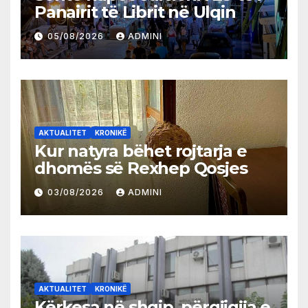
Panairit të Librit në Ulqin
05/08/2026
ADMINI
AKTUALITET
KRONIKË
Kur natyra bëhet rojtarja e
dhomës së Rexhep Qosjes
03/08/2026
ADMINI
AKTUALITET
KRONIKË
Kërkesa në shqip, përgjigjja e