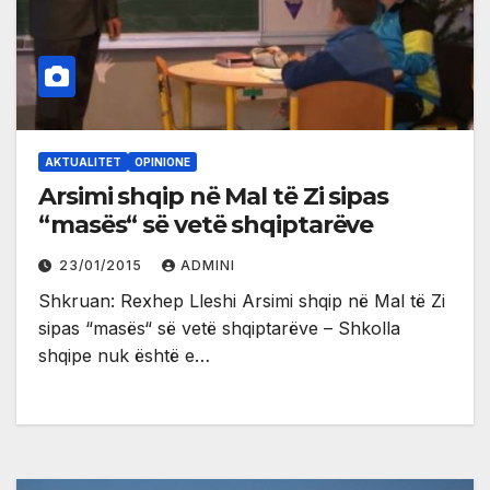
AKTUALITET
OPINIONE
Arsimi shqip në Mal të Zi sipas
“masës“ së vetë shqiptarëve
23/01/2015
ADMINI
Shkruan: Rexhep Lleshi Arsimi shqip në Mal të Zi
sipas “masës“ së vetë shqiptarëve – Shkolla
shqipe nuk është e…