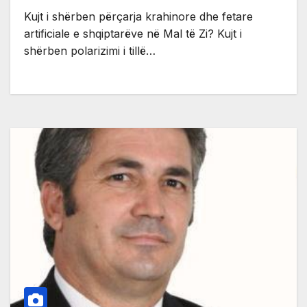
Kujt i shërben përçarja krahinore dhe fetare
artificiale e shqiptarëve në Mal të Zi? Kujt i
shërben polarizimi i tillë…