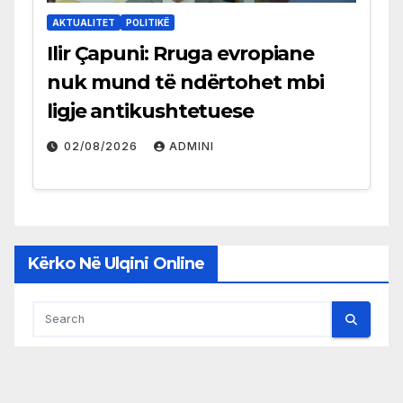
AKTUALITET
POLITIKË
Ilir Çapuni: Rruga evropiane
nuk mund të ndërtohet mbi
ligje antikushtetuese
02/08/2026
ADMINI
Kërko Në Ulqini Online