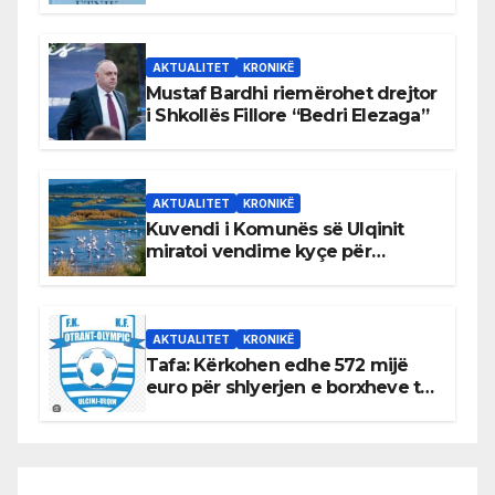
AKTUALITET
KRONIKË
Mustaf Bardhi riemërohet drejtor
i Shkollës Fillore “Bedri Elezaga”
AKTUALITET
KRONIKË
Kuvendi i Komunës së Ulqinit
miratoi vendime kyçe për
mbrojtjen e natyrës dhe
menaxhimin e qëndrueshëm të
burimeve më të çmuara
AKTUALITET
KRONIKË
Tafa: Kërkohen edhe 572 mijë
euro për shlyerjen e borxheve të
KF Otrant – Salaj kërkoi sqarime
nga drejtuesit e klubit