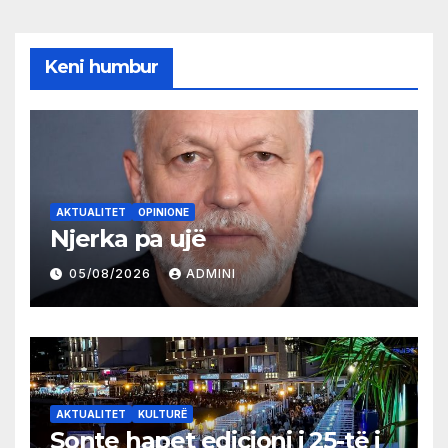
Keni humbur
AKTUALITET
OPINIONE
Njerka pa ujë
05/08/2026
ADMINI
AKTUALITET
KULTURË
Sonte hapet edicioni i 25-të i