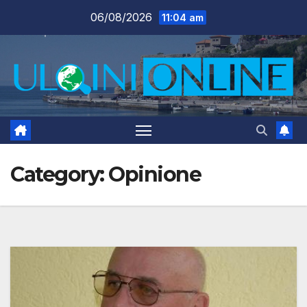
Skip
06/08/2026
11:04 am
to
content
Category:
Opinione