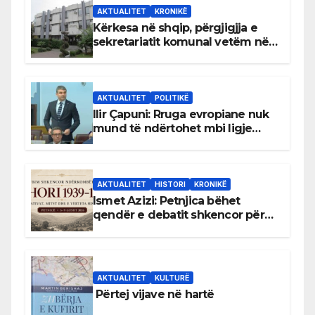
AKTUALITET
KRONIKË
Kërkesa në shqip, përgjigjja e
sekretariatit komunal vetëm në
gjuhën malazeze
AKTUALITET
POLITIKË
Ilir Çapuni: Rruga evropiane nuk
mund të ndërtohet mbi ligje
antikushtetuese
AKTUALITET
HISTORI
KRONIKË
Ismet Azizi: Petnjica bëhet
qendër e debatit shkencor për
Bihorin gjatë viteve 1939–1948
AKTUALITET
KULTURË
Përtej vijave në hartë