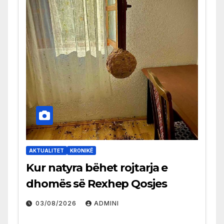
AKTUALITET
KRONIKË
Kur natyra bëhet rojtarja e
dhomës së Rexhep Qosjes
03/08/2026
ADMINI