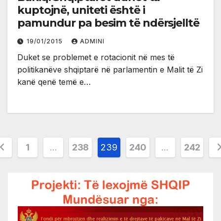
kuptojnë, uniteti është i
pamundur pa besim të ndërsjelltë
19/01/2015
ADMINI
Duket se problemet e rotacionit në mes të
politikanëve shqiptarë në parlamentin e Malit të Zi
kanë qenë temë e…
osts
1
…
238
239
240
…
242
agination