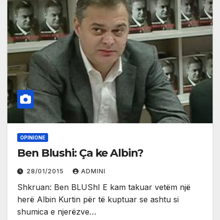
OPINIONE
Ben Blushi: Ça ke Albin?
28/01/2015
ADMINI
Shkruan: Ben BLUShI E kam takuar vetëm një
herë Albin Kurtin për të kuptuar se ashtu si
shumica e njerëzve…