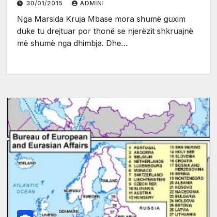
30/01/2015
ADMINI
Nga Marsida Kruja Mbase mora shumë guxim
duke tu drejtuar por thonë se njerëzit shkruajnë
më shumë nga dhimbja. Dhe…