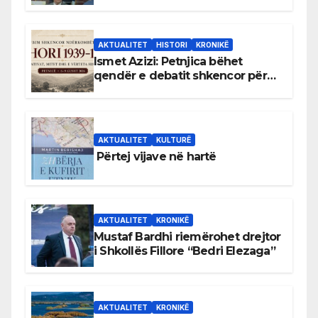
antikushtetuese
AKTUALITET
HISTORI
KRONIKË
Ismet Azizi: Petnjica bëhet
qendër e debatit shkencor për
Bihorin gjatë viteve 1939–1948
AKTUALITET
KULTURË
Përtej vijave në hartë
AKTUALITET
KRONIKË
Mustaf Bardhi riemërohet drejtor
i Shkollës Fillore “Bedri Elezaga”
AKTUALITET
KRONIKË