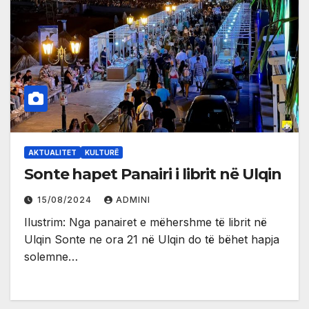
AKTUALITET
KULTURË
Sonte hapet Panairi i librit në Ulqin
15/08/2024
ADMINI
Ilustrim: Nga panairet e mëhershme të librit në
Ulqin Sonte ne ora 21 në Ulqin do të bëhet hapja
solemne…