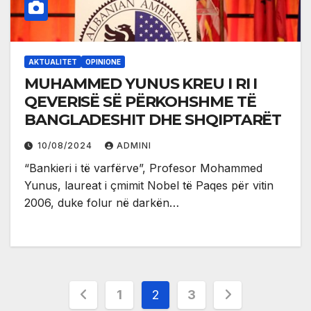
AKTUALITET
OPINIONE
MUHAMMED YUNUS KREU I RI I
QEVERISË SË PËRKOHSHME TË
BANGLADESHIT DHE SHQIPTARËT
10/08/2024
ADMINI
“Bankieri i të varfërve”, Profesor Mohammed
Yunus, laureat i çmimit Nobel të Paqes për vitin
2006, duke folur në darkën…
Posts
1
2
3