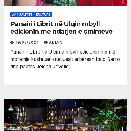
AKTUALITET
KULTURË
Panairi i Librit në Ulqin mbyll
edicionin me ndarjen e çmimeve
19/08/2024
ADMINI
Panairi i Librit në Ulqin e mbylli edicionin me një
mbrëmje kushtuar studiuesit arbëresh Italo Sarro
dhe poetes Jelena Jovetiq,…