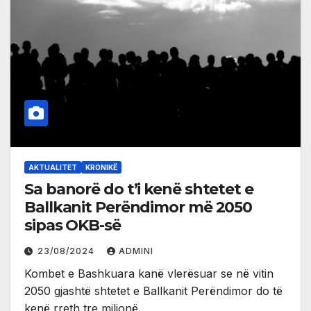
AKTUALITET
KRONIKË
Sa banorë do t’i kenë shtetet e
Ballkanit Perëndimor më 2050
sipas OKB-së
23/08/2024
ADMINI
Kombet e Bashkuara kanë vlerësuar se në vitin
2050 gjashtë shtetet e Ballkanit Perëndimor do të
kenë rreth tre milionë…