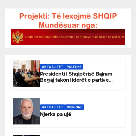
pagination
AKTUALITET
POLITIKË
Presidenti i Shqipërisë Bajram
Begaj takon liderët e partive
shqiptare në Ulqin
AKTUALITET
OPINIONE
Njerka pa ujë