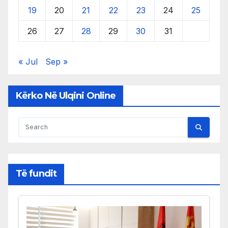
19
20
21
22
23
24
25
26
27
28
29
30
31
« Jul
Sep »
Kërko Në Ulqini Online
Të fundit