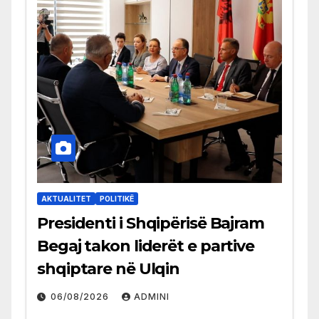
AKTUALITET
POLITIKË
Presidenti i Shqipërisë Bajram
Begaj takon liderët e partive
shqiptare në Ulqin
06/08/2026
ADMINI