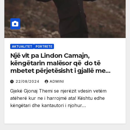
AKTUALITET
PORTRETE
Një vit pa Lindon Camajn,
këngëtarin malësor që do të
mbetet përjetësisht i gjallë me
zërin dhe këngën e tij
22/08/2024
ADMINI
Gjekë Gjonaj Themi se njerëzit vdesin vetëm
atëherë kur ne i harrojmë ata! Kështu edhe
këngëtari dhe kantautori i njohur…