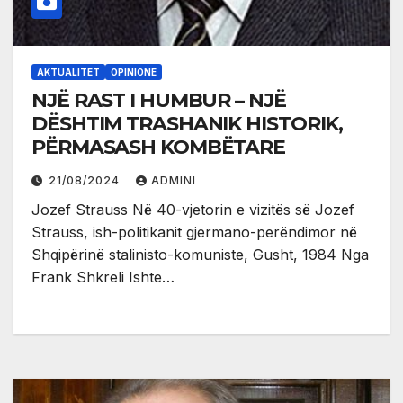
AKTUALITET
OPINIONE
NJË RAST I HUMBUR – NJË
DËSHTIM TRASHANIK HISTORIK,
PËRMASASH KOMBËTARE
21/08/2024
ADMINI
Jozef Strauss Në 40-vjetorin e vizitës së Jozef
Strauss, ish-politikanit gjermano-perëndimor në
Shqipërinë stalinisto-komuniste, Gusht, 1984 Nga
Frank Shkreli Ishte…