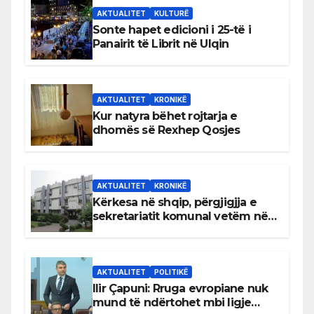
AKTUALITET
KULTURË
Sonte hapet edicioni i 25-të i
Panairit të Librit në Ulqin
AKTUALITET
KRONIKË
Kur natyra bëhet rojtarja e
dhomës së Rexhep Qosjes
AKTUALITET
KRONIKË
Kërkesa në shqip, përgjigjja e
sekretariatit komunal vetëm në
gjuhën malazeze
AKTUALITET
POLITIKË
Ilir Çapuni: Rruga evropiane nuk
mund të ndërtohet mbi ligje