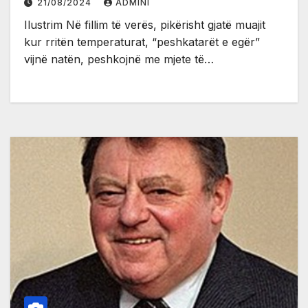
21/08/2024
ADMINI
Ilustrim Në fillim të verës, pikërisht gjatë muajit
kur rritën temperaturat, “peshkatarët e egër”
vijnë natën, peshkojnë me mjete të…