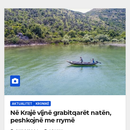
AKTUALITET
KRONIKË
Në Krajë vijnë grabitqarët natën,
peshkojnë me rrymë