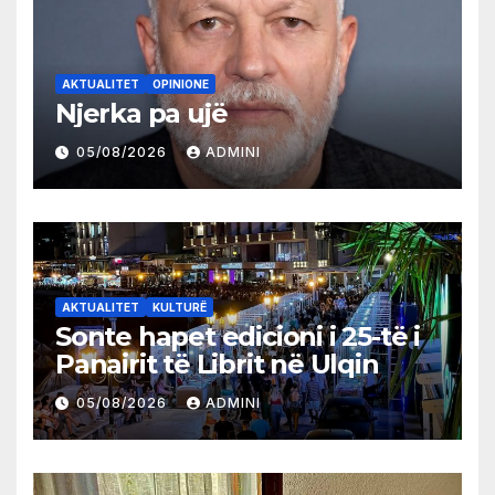
AKTUALITET
OPINIONE
Njerka pa ujë
05/08/2026
ADMINI
AKTUALITET
KULTURË
Sonte hapet edicioni i 25-të i
Panairit të Librit në Ulqin
05/08/2026
ADMINI