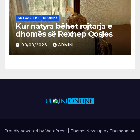
AKTUALITET
KRONIKË
Kur natyra bëhet rojtarja e
dhomës së Rexhep Qosjes
03/08/2026
ADMINI
Proudly powered by WordPress
|
Theme:
Newsup
by
Themeansar
.