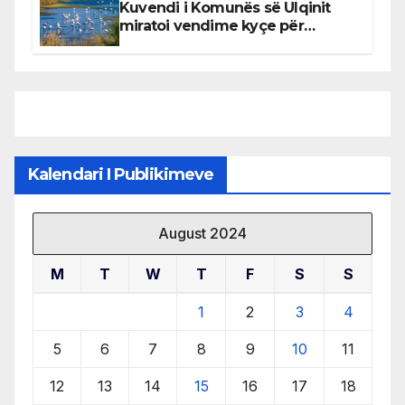
Kuvendi i Komunës së Ulqinit
miratoi vendime kyçe për
mbrojtjen e natyrës dhe
menaxhimin e qëndrueshëm të
burimeve më të çmuara
Kalendari I Publikimeve
August 2024
M
T
W
T
F
S
S
1
2
3
4
5
6
7
8
9
10
11
12
13
14
15
16
17
18