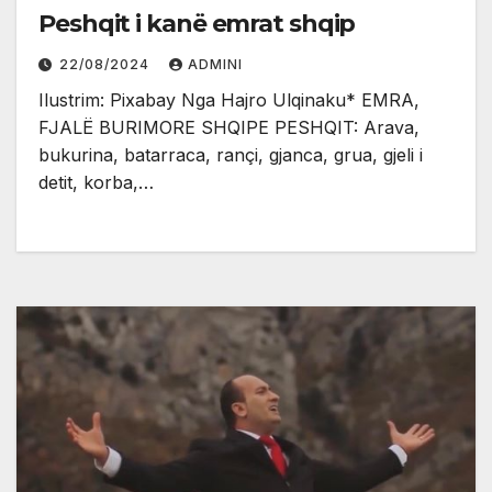
Peshqit i kanë emrat shqip
22/08/2024
ADMINI
Ilustrim: Pixabay Nga Hajro Ulqinaku* EMRA,
FJALË BURIMORE SHQIPE PESHQIT: Arava,
bukurina, batarraca, rançi, gjanca, grua, gjeli i
detit, korba,…