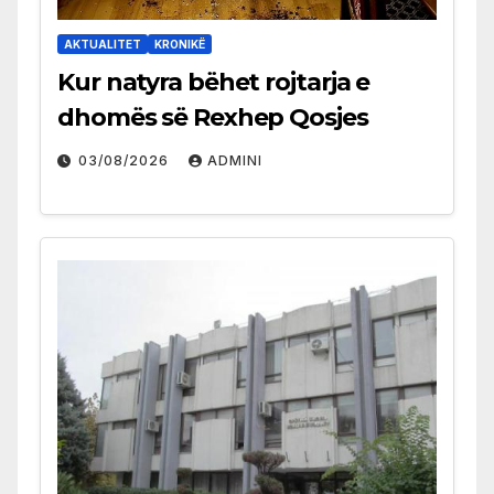
AKTUALITET
KRONIKË
Kur natyra bëhet rojtarja e
dhomës së Rexhep Qosjes
03/08/2026
ADMINI