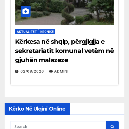
AKTUALITET
KRONIKË
Kërkesa në shqip, përgjigjja e
sekretariatit komunal vetëm në
gjuhën malazeze
02/08/2026
ADMINI
Kërko Në Ulqini Online