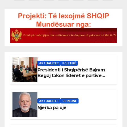
pagination
AKTUALITET
POLITIKË
Presidenti i Shqipërisë Bajram
Begaj takon liderët e partive
shqiptare në Ulqin
AKTUALITET
OPINIONE
Njerka pa ujë