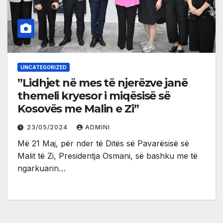
UNCATEGORIZED
”Lidhjet në mes të njerëzve janë
themeli kryesor i miqësisë së
Kosovës me Malin e Zi”
23/05/2024
ADMINI
Më 21 Maj, për nder të Ditës së Pavarësisë së
Malit të Zi, Presidentja Osmani, së bashku me të
ngarkuarin…