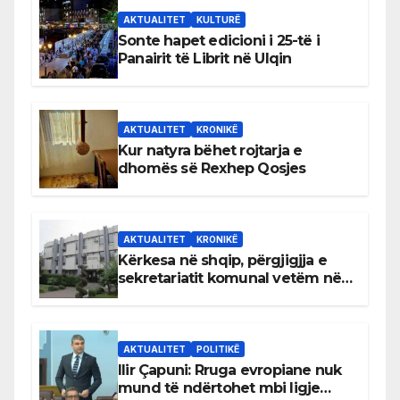
AKTUALITET
KULTURË
Sonte hapet edicioni i 25-të i
Panairit të Librit në Ulqin
AKTUALITET
KRONIKË
Kur natyra bëhet rojtarja e
dhomës së Rexhep Qosjes
AKTUALITET
KRONIKË
Kërkesa në shqip, përgjigjja e
sekretariatit komunal vetëm në
gjuhën malazeze
AKTUALITET
POLITIKË
Ilir Çapuni: Rruga evropiane nuk
mund të ndërtohet mbi ligje