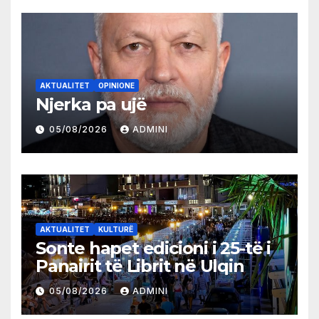
AKTUALITET
OPINIONE
Njerka pa ujë
05/08/2026
ADMINI
AKTUALITET
KULTURË
Sonte hapet edicioni i 25-të i
Panairit të Librit në Ulqin
05/08/2026
ADMINI