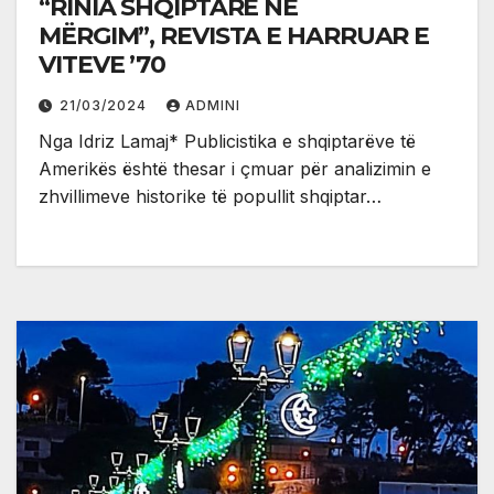
“RINIA SHQIPTARE NË
MËRGIM”, REVISTA E HARRUAR E
VITEVE ’70
21/03/2024
ADMINI
Nga Idriz Lamaj* Publicistika e shqiptarëve të
Amerikës është thesar i çmuar për analizimin e
zhvillimeve historike të popullit shqiptar…