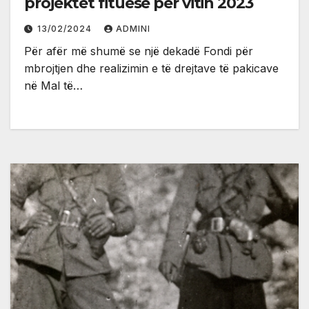
projektet fituese për vitin 2023
13/02/2024
ADMINI
Për afër më shumë se një dekadë Fondi për
mbrojtjen dhe realizimin e të drejtave të pakicave
në Mal të…