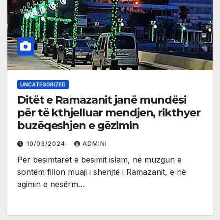
UNCATEGORIZED
Ditët e Ramazanit janë mundësi
për të kthjelluar mendjen, rikthyer
buzëqeshjen e gëzimin
10/03/2024
ADMINI
Për besimtarët e besimit islam, në muzgun e
sontëm fillon muaji i shenjtë i Ramazanit, e në
agimin e nesërm…