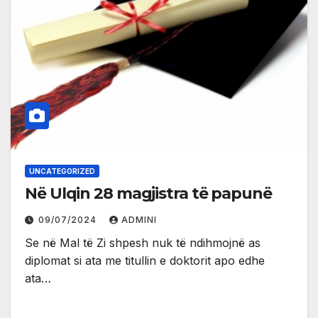
UNCATEGORIZED
Në Ulqin 28 magjistra të papunë
09/07/2024
ADMINI
Se në Mal të Zi shpesh nuk të ndihmojnë as
diplomat si ata me titullin e doktorit apo edhe
ata…