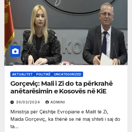
AKTUALITET
POLITIKË
UNCATEGORIZED
Gorçeviç: Mali i Zi do ta përkrahë
anëtarësimin e Kosovës në KiE
30/03/2024
ADMINI
Ministrja për Çështje Evropiane e Malit të Zi,
Maida Gorçeviç, ka thënë se në maj shteti i saj do
ta…