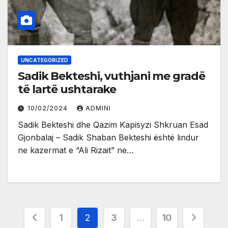
UNCATEGORIZED
Sadik Bekteshi, vuthjani me gradë
të lartë ushtarake
10/02/2024
ADMINI
Sadik Bekteshi dhe Qazim Kapisyzi Shkruan Esad
Gjonbalaj – Sadik Shaban Bekteshi është lindur
ne kazermat e “Ali Rizait” ne…
Posts
1
2
3
…
10