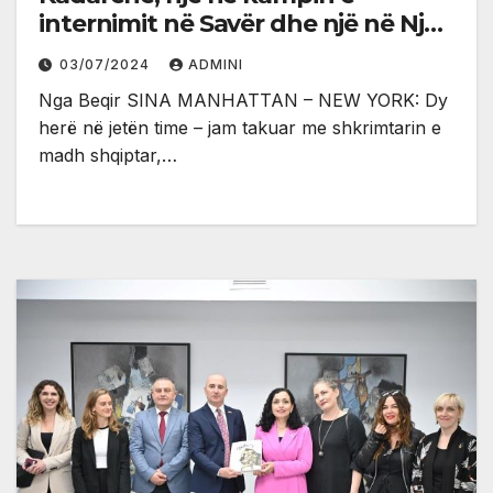
internimit në Savër dhe një në Nju
Jork
03/07/2024
ADMINI
Nga Beqir SINA MANHATTAN – NEW YORK: Dy
herë në jetën time – jam takuar me shkrimtarin e
madh shqiptar,…