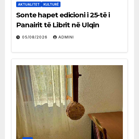
AKTUALITET
KULTURË
Sonte hapet edicioni i 25-të i
Panairit të Librit në Ulqin
05/08/2026
ADMINI