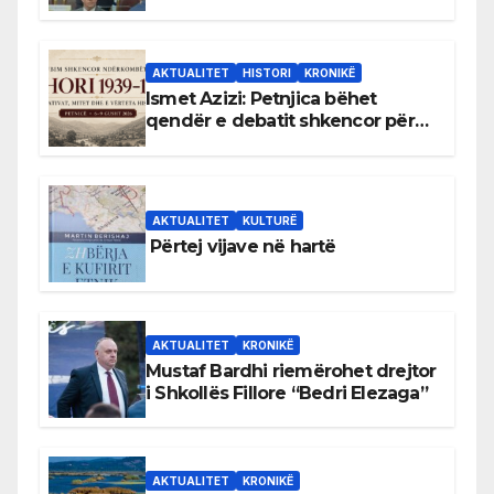
antikushtetuese
AKTUALITET
HISTORI
KRONIKË
Ismet Azizi: Petnjica bëhet
qendër e debatit shkencor për
Bihorin gjatë viteve 1939–1948
AKTUALITET
KULTURË
Përtej vijave në hartë
AKTUALITET
KRONIKË
Mustaf Bardhi riemërohet drejtor
i Shkollës Fillore “Bedri Elezaga”
AKTUALITET
KRONIKË