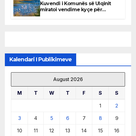
Kuvendi i Komunës së Ulqinit
miratoi vendime kyçe për
mbrojtjen e natyrës dhe
menaxhimin e qëndrueshëm të
burimeve më të çmuara
Kalendari I Publikimeve
August 2026
M
T
W
T
F
S
S
1
2
3
4
5
6
7
8
9
10
11
12
13
14
15
16