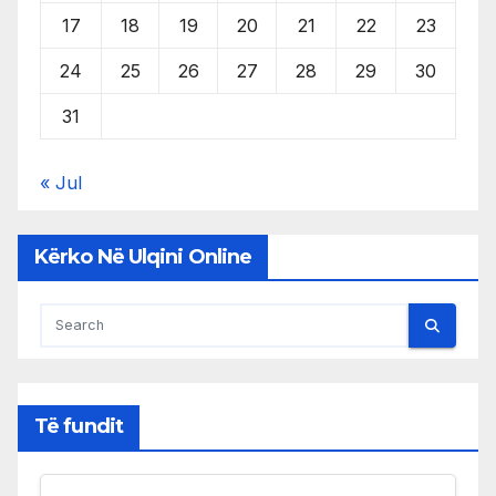
17
18
19
20
21
22
23
24
25
26
27
28
29
30
31
« Jul
Kërko Në Ulqini Online
Të fundit