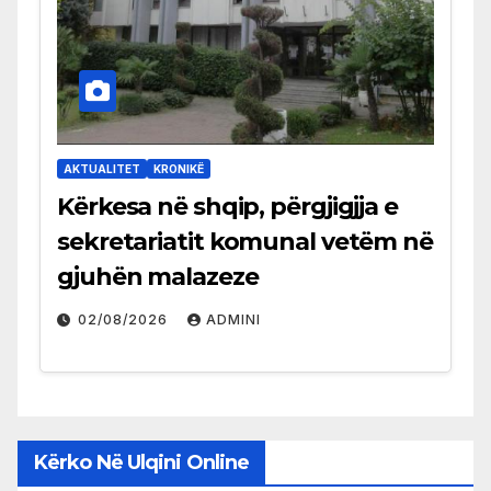
AKTUALITET
KRONIKË
Kërkesa në shqip, përgjigjja e
sekretariatit komunal vetëm në
gjuhën malazeze
02/08/2026
ADMINI
Kërko Në Ulqini Online